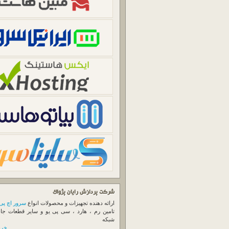
شرکت پردازش رایان پژواک
ارائه دهنده تجهیزات و محصولات انواع
سرور اچ پی
تامین رم ، هارد ، سی پی یو و سایر قطعات جا
شبکه
خرید