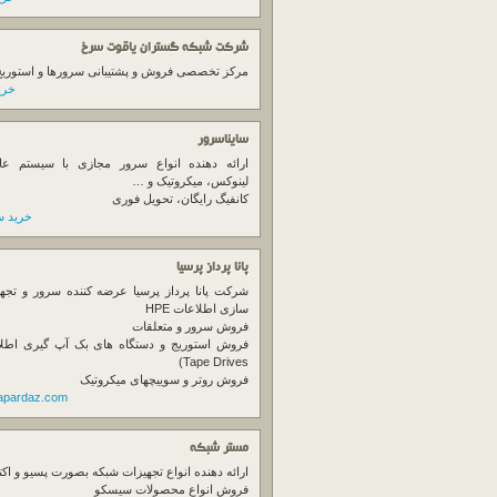
شرکت شبکه گستران یاقوت سرخ
مرکز تخصصی فروش و پشتیبانی سرورها و استوریج ها
خرید
سایناسرور
ارائه دهنده انواع سرور مجازی با سیستم عام
لینوکس، میکروتیک و …
کانفیگ رایگان، تحویل فوری
خرید س
پانا پرداز پرسیا
شرکت پانا پرداز پرسیا عرضه کننده سرور و تجه
سازی اطلاعات HPE
فروش سرور و متعلقات
Tape Drives)
فروش روتر و سوییچهای میکروتیک
napardaz.com
مستر شبکه
ارائه دهنده انواع تجهیزات شبکه بصورت پسیو و اکت
فروش انواع محصولات سیسکو