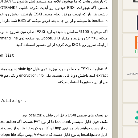
باشید، هر بار که آپدیت موفق انجام م
bootbank ها نمیشم و از این جا به بعد فرض میکنم که ESXi شما داره از BOOTBANK1 بوت میشه.
از اینکه سرور رو با ISO بوت کردید از این دستور استفاده کنید
em list
extract کنید داخلش دو تا فایل هست، یکی encryption.info و یکی هم local.tgz.ve
من از این دستورها استفاده میکنم
1/state.tgz .
در نسخه های قدیمی ESXi داخل این فایل یه local.tgz بود.
نکته:
رو از دست خواهید داد. من توی tmp این کار رو کردم تا اونا رو از دست ندم.