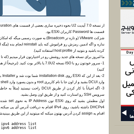
قسمت ها Password کاربران ESXi بود.
کرده باشید و بتونید از host profile استفاده کنید).
ما امروز برای نسخه های جدید روشش رو در اختیارتون قرار میدیم (که تا نسخه 9 در محیط تست ما ت
1- سرور خودتون رو با ISO نسخه 7.0U2 یا بالا
کنید)
وارد DCUI بشید و از اون جا با نام کاربری root و بدون پسورد وارد shell بشید.
سرویس SSH رو استارت کنید و از طریق اون وصل بشید.
اقدام به assign کردن آدرس بهتون میکنه که میتونید از این طریق ببینیدشون:
 ipv4 address list
 ipv6 address list