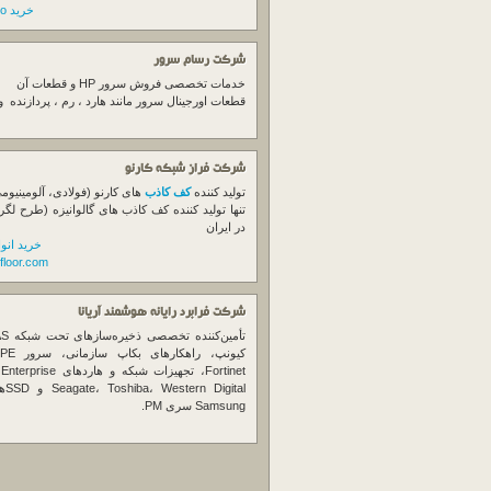
خرید switch cisco
شرکت رسام سرور
خدمات تخصصی فروش
سرور
HP و قطعات آن
قطعات اورجینال
سرور
مانند هارد ، رم ، پردازنده 
شرکت فراز شبکه کارنو
تولید کننده
کف کاذب
های کارنو (فولادی، آلومینیوم
تنها تولید کننده کف کاذب های گالوانیزه (طرح لگر
در ایران
خرید انو
floor.com
شرکت فرابرد رایانه هوشمند آریانا
تأمین‌ک
et
gital
Samsung سری PM.