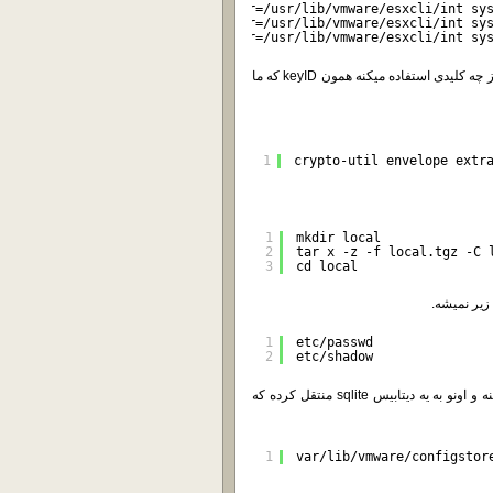
1
localcli --plugin-dir=/usr/lib/vmware/esxcli/int sy
2
localcli --plugin-dir=/usr/lib/vmware/esxcli/int sy
3
localcli --plugin-dir=/usr/lib/vmware/esxcli/int sy
بعد از این کار اگه دومرتبه از ESXi بپرسید که برای رمزنگازی کانفیگش از چه کلیدی استفاده میکنه همون keyID که ما
1
crypto-util envelope extr
1
mkdir local
2
tar x -z -f local.tgz -C 
3
cd local
1
etc/passwd
2
etc/shadow
دلیلش این هست که VMware دیگه پسورد رو توی این فایل ذخیره نمیکنه و اونو به یه دیتابیس sqlite منتقل کرده که
1
var/lib/vmware/configstor