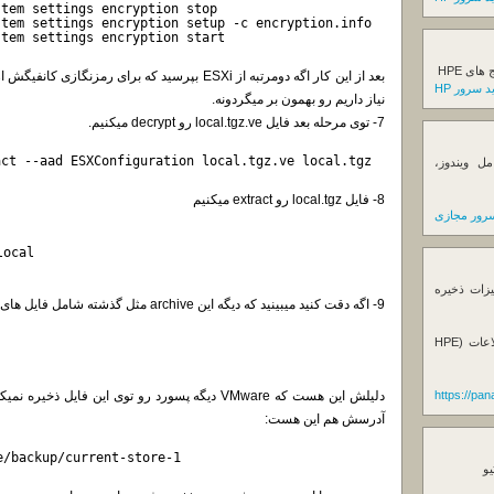
stem settings encryption stop
stem settings encryption setup -c encryption.info
stem settings encryption start
ی HPE
 سرور HP
نیاز داریم رو بهمون بر میگردونه.
7- توی مرحله بعد فایل local.tgz.ve رو decrypt میکنیم.
act --aad ESXConfiguration local.tgz.ve local.tgz
ل ویندوز،
8- فایل local.tgz رو extract میکنیم
رور مجازی
local
یزات ذخیره
9- اگه دقت کنید میبینید که دیگه این archive مثل گذشته شامل فایل های زیر نمیشه.
فروش استوریج و دستگاه های بک آپ گیری اطلاعات (HPE
https://pa
آدرسش هم این هست:
e/backup/current-store-1
یو