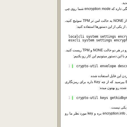
فایل encryption.info یه فایل plain text هست که محتویاتش به این بستگی داره که encryption mode شما روی چی
اگه سخت افزار شما قابلیتش رو داشته باشه و دوست داشته باشید که از NONE به حالت امن تر TPM سوئیچ کنید،
localcli system settings encr
esxcli system settings encryp
NON و TPM ریست کنید.
1
crypto-util envelope desc
در حال حاضر این key توی key cache شما نیست و اگه شما از ESXi بپرسید که از چه Key داره برای رمزنگاری
1
crypto-util keys getkidby
بیاید به ESXiی که از روی ISO بوت شده بگیم که با اطلاعات داخل فایل encryption.info بره و key مورد نظر ما رو