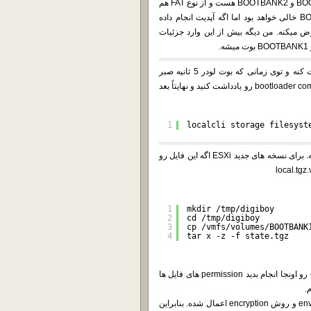
5- پارتیشن هایی که ما بهشون علاقه مند هستیم لیبل هاشون BOOTBANK1 و BOOTBANK2 هست و از نوع FAT هم
هستن. اگه هیچوقت ESXi خودتون رو آپدیت نکرده باشید، BOOTBANK2 خالی خواهد بود اما اگه آپدیت انجام داده
یدید، ESXi پارتیشن بوتش رو عوض میکنه. من دیگه بیش از این وارد جزئیات
اگه میخواید 100% مطمئن باشید؛ بذارید ESXi اصلی تون شروع به بوت کنه و توی زمانی که بوت لودر 5 ثانیه صبر
میکنه Shift+O رو بزنید و مقدار bootUUID پایین صفحه توی bootloader command line رو یادداشت کنید و نهایتاً بعد
1
localcli storage filesyst
6- تنظیمات ESXi منجمله پسورد یوزرها توی فایل state.tgz ذخیره میشه. برای نسخه های جدید ESXi اگه این فایل رو
1
mkdir /tmp/digiboy
2
cd /tmp/digiboy
3
cp /vmfs/volumes/BOOTBANK
4
tar x -z -f state.tgz
چون فایل سیستم bootbank ها از نوع FAT هست، اگه extraction رو اونجا انجام بدید permission های فایل ها
فایل local.tgz.ve یه نوع فایل هست که VMware بهش میگه envelope file و روش encryption اعمال شده. بنابراین