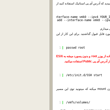
ره و ترجیح میدید که آدرس آی پی استاتیک استفاده کنید از
network ip interface ipv4 set --interface-name vmk0 --ipv4 YOUR_
network ip interface ipv6 address add --interface-name vmk0 --ip
SSH رو فعال کنید مطمئن بشید که برای یوزر root یه پسورد قابل قبول گذاشتید. برای این کار از این
1
passwd root
اگه بدون گذاشتن پسورد، سرویس SSH رو فعال کنید، اون موقع با استفاده از یوزر root و بدون پسورد میشه به ESXi
P استفاده میکنید.
1
/etc/init.d/SSH start
4- خود installation disk به صورت پیش فرض پارتیشن ها رو براتون mount میکنه که میتونید توی این مسیر
1
/vmfs/volumes/