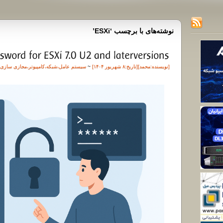
نوشته‌های با برچسب ‘ESXi’
[نویسنده:
محمد
][تاريخ:۸ شهریور ۱۴۰۴]
~
سیستم عامل
،
شبکه
،
کامپیوتر
،
مجازی سازی