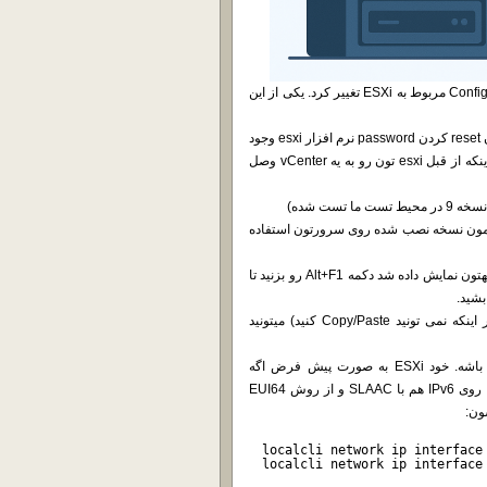
از نسخه 7.0 آپدیت U2 نحوه ذخیره ساری بعضی از قسمت های Configuration مربوط به ESXi تغییر کرد. یکی از این
شزکت VMware (و تازه تر Broadcom) به صورت رسمی میگه که امکان reset کردن password نرم افزار esxi وجود
نداره و اگه ادمین رمزش رو فراموش کنه باید reinstall انجام بده (مگه اینکه از قبل esxi تون رو به یه vCenter وصل
ست شده)
تر بوت کنید. (ترجیحاً از همون نسخه نصب شده روی سرورتون استفاده
2- بعد از این که ESXi روی installation disk شما بوت شد و Installer بهتون نمایش داده شد دکمه Alt+F1 رو بزنید تا
3- اگه احیاناً با کار کردن از طریق DCUI راحت نیستید (مثلاً به خاطر اینکه نمی تونید Copy/Paste کنید) میتونید
اول مطمئن بشید که روی ESXi تون IP Address به نحوی set شده باشه. خود ESXi به صورت پیش فرض اگه
DHCPv4 داشته باشید، روی IPv4 اقدام به دریافت آدرس آی پی میکنه. روی IPv6 هم با SLAAC و از روش EUI64
localcli network ip interface
localcli network ip interface