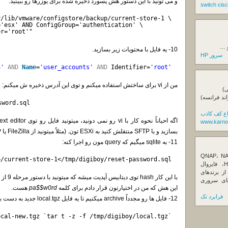
و می تونید با این دستور هش پسورد ذخیره شده برای یوزرها رو ببینید.
r/lib/vmware/configstore/backup/current-store-1 \
='esx' AND ConfigGroup='authentication' \
er='root'"
و …
10- یه فایل با محتویات زیر بسازید.
سرور HP
n'
AND
Name
=
'user_accounts'
AND
Identifier=
'root'
من از vi برای ساختش استفاده میکنم و توی این آدرس ذخیره ش میکنم:
ی)
اند فرانسه)
sword.sql
اع کف کاذب
www.karno
بسازید و با SFTP منتقلش کنید به ESXi تون. (مثلاً میتونید از FileZilla یا WinSCP استفاده کنید)
11- به sqlite میگیم که query مون رو اجرا کنه:
ننده تخصصی ذخیره‌سازهای تحت شبکه QNAP، NAS
p/current-store-1
<
/tmp/digiboy/reset-password
.sql
کیونپ، راهکارهای بکاپ سازمانی، سرور HPE، فایروال
Fortin، تجهیزات شبکه و هاردهای Enterprise از برندهای
با این کار hash توی دیتابیس آپدیت میشه که میتونید با دستور مرحله 9 از تغییر مطمئن هم بشید.
Seagate، Toshiba، Western Di و SSDهای سروری
این هش که من در اختیارتون قرار دادم برای کلمه
pa$$w0rd
هست.
فرابرد تک
12- فایل ها رو مجدداً archive میکنیم تا یه فایل local.tgz جدید به دست بیاریم:
ocal-new.tgz `tar t -z -f /tmp/digiboy/local.tgz`