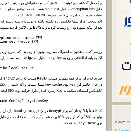
دیگه مثل گذشته نمی تونید extractش کنید و محتویاتش رو ببینید یا تغییر بدید.
تنظیم شده باشه. (در حال حاضر میتونه NONE یا TPM باشه)
بعد از ایتکه پسوردتون رو ریست کردید و به ESXi تون لاگین کردید میتونید از یکی از این دستورها استفاده کنید:
yption set --mode TPM
tion set --mode TPM
روشی که ما باهاتون به اشتراک میذاریم بهتون اجازه میده که پسوردتون رو در هر دو حالت E
اگه بخوایم اطلاعاتی راجع به encryption فایل local.tgz.ve به دست بیاریم با این دستور میتونیم این کار رو بکنیم:
ribe local.tgz.ve
چیزی که برای ما از همه مهم تر هست، KeyID هست که برای encrypt کردن این فایل استفاده شده.
کانفیگش استفاده میکنه، یه Key رندوم که در طول فرایند بوت ISO ایجاد شده رو بهتون میده:
name ConfigEncryptionKey
که قاعدتاً با keyIDی که برای decrypt کردن فایل local.tgz.ve نیاز داریم یکی نیست.
نبی سرور و
توی Key Cache اضافه کنه.
 سرور HP