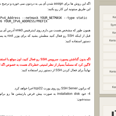
اگه این روش ها برای assign شدن آی پی به دردتون نمی خو
این طریق میتونید این کار رو بکنید:
Ke
IPv4_Address --netmask YOUR_NETMASK --type static
v6 YOUR_IPv6_ADDRESS/PREFIX
Syma
همون طور که مشخص هست من دارم روی اینترفیس vmk0 آدرس آی پی میذارم.
Ke
قبل از اینکه 
Kerio
دستور استفاده کنید:
لاگین کرد که مسلماً بسیار از نظر امنیتی خطرناک هست به خصوص اگه از آدرس آی پی ublic
نهایتاً برای فعال کردن SSH از دستور زیر استفاده کنید:
Kerio
Ker
که براتون SSH Server رو روی پورت 22/tcp اجرا خواهد کرد.
ببینیدشون: