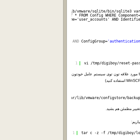
1
/usr/lib/vmware/sqlite/bin/sqlite3 va
2
"SELECT * FROM Config WHERE Component
3
AND Name='user_accounts' AND Identifi
istrator"}'
WHERE
Component=
'esx'
AND
ConfigGroup=
'authenticatio
1
vi /tmp/digiboy/reset-pas
اگه احیاناً نحوه کار با vi رو نمی دونید، میتونید فایل رو توی text editor مورد علاقه تون توی سیستم عامل خودتون
r/lib/vmware/sqlite/bin/sqlite3
var
/lib/vmware/configstore/backu
1
tar c -z -f /tmp/digiboy/l