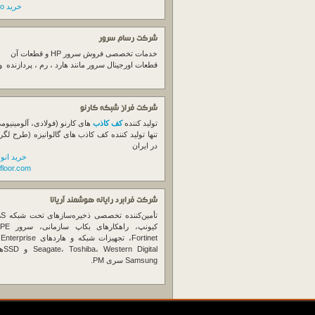
خرید switch cisco
شرکت رسام سرور
خدمات تخصصی فروش
سرور
HP و قطعات آن
قطعات اورجینال
سرور
مانند هارد ، رم ، پردازنده 
شرکت فراز شبکه کارنو
تولید کننده
کف کاذب
های کارنو (فولادی، آلومینیوم
تنها تولید کننده کف کاذب های گالوانیزه (طرح لگر
در ایران
خرید انو
floor.com
شرکت فرابرد رایانه هوشمند آریانا
تأمین‌ک
et
gital
Samsung سری PM.