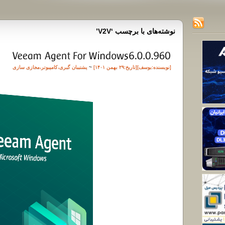
نوشته‌های با برچسب ‘V2V’
[نویسنده:
یوسف
][تاريخ:۲۹ بهمن ۱۴۰۱]
~
پشتیبان گیری
،
کامپیوتر
،
مجازی سازی