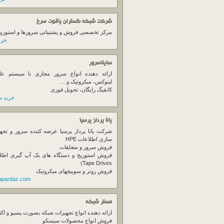
شرکت شبکه گستران یاقوت سرخ
مرکز تخصصی فروش و پشتیبانی سرورها و استوریج ها
خرید
سایناسرور
ارائه دهنده انواع سرور مجازی با سیستم عام
لینوکس، میکروتیک و …
کانفیگ رایگان، تحویل فوری
خرید س
پانا پرداز پرسیا
شرکت پانا پرداز پرسیا عرضه کننده سرور و تجه
سازی اطلاعات HPE
فروش سرور و متعلقات
Tape Drives)
فروش روتر و سوییچهای میکروتیک
napardaz.com
مستر شبکه
ارائه دهنده انواع تجهیزات شبکه بصورت پسیو و اکت
فروش انواع محصولات سیسکو