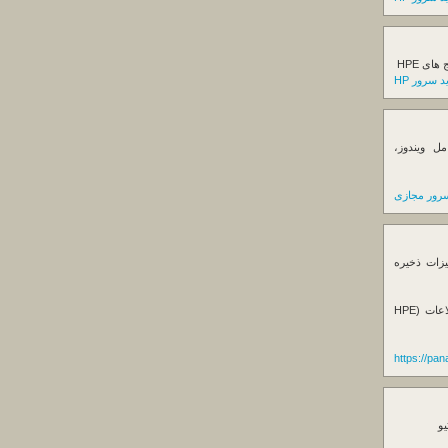
ی HPE
 سرور HP
ل ویندوز،
رور مجازی
یزات ذخیره
فروش استوریج و دستگاه های بک آپ گیری اطلاعات (HPE
https://pa
یو