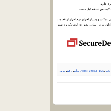
ی داره.
 DLL رو تو پوشه نصب شده کپی میکنید و پس از اجرای نرم افزار از قسمت
ه دانلود بروز رسانی بصورت اتوماتیک رو بهش
D2V
،
D2D
،
Backup
،
Agent
،
بکآپ
،
دانلود
،
سرور
،