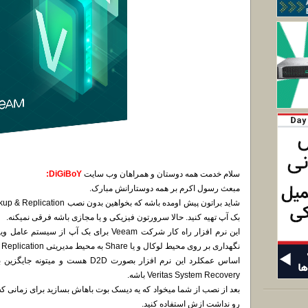
سلام خدمت همه دوستان و همراهان وب سایت
DiGiBoY:
مبعث رسول اکرم بر همه دوستارانش مبارک.
بک آپ تهیه کنید. حالا سرورتون فیزیکی و یا مجازی باشه فرقی نمیکنه.
این نرم افزار راه کار شرکت Veeam برای بک آپ
نگهداری بر روی محیط لوکال و یا Share به محیط مدیریتی Backup & Replication هم منتقل کنید.
اساس عمکلرد این نرم افزار بصورت D2D 
Veritas System Recovery باشه.
بعد از نصب از شما میخواد که یه دیسک بوت باهاش بسازید برای زمانی 
رو نداشت ازش استفاده کنید.