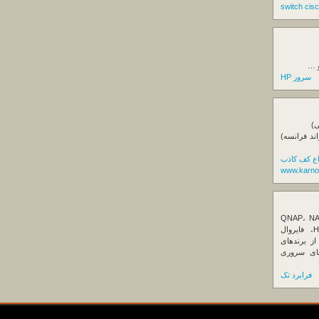
و …
سرور HP
ی)
اند فرانسه)
اع کف کاذب
www.karno
ننده تخصصی ذخیره‌سازهای تحت شبکه QNAP، NAS
کیونپ، راهکارهای بکاپ سازمانی، سرور HPE، فایروال
Fortin، تجهیزات شبکه و هاردهای Enterprise از برندهای
Seagate، Toshiba، Western Di و SSDهای سروری
فرابرد تک