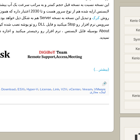
این نسخه نسبت به نسخه قبل حجم کمتر و به مراتب سرعت بک آپ بیشتر
لایسنس ارایه شده هم از نوع سرور هست و تا 2030 اعتبار داره که همون لایسنس نسخه قبل هست.
روش
کرک
و تبدیل این نسخه به نسخه Server هم به شکل ذیل خواهد بود:
Kerio 
سرویس نرم افزار رو Stop میکنید و فایل
Ke
About بوسیله فایل لایسنس ، نرم افزار رو رجیستر میکنید و اجاز
نمیدید.
Syma
Ke
Kerio
(بیشتر…)
،
Download
،
ESXi
،
Hyper-V
،
License
،
Link
،
V2V
،
vCenter
،
Veeam
،
VMware
لینک
،
مجازی
Kerio