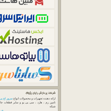
شرکت پردازش رایان پژواک
ارائه دهنده تجهیزات و محصولات انواع
سرور اچ پی
تامین رم ، هارد ، سی پی یو و سایر قطعات جا
شبکه
خرید