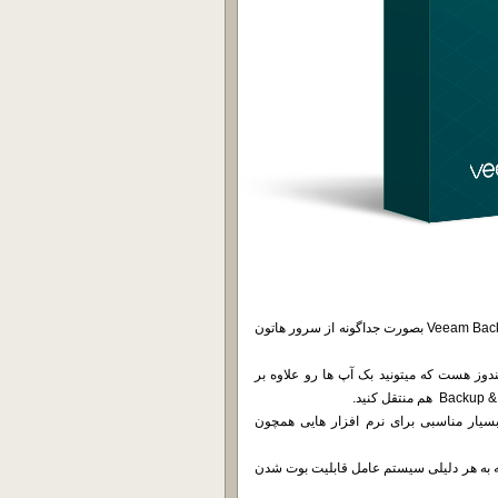
شاید براتون پیش اومده باشه که بخواهین بدون نصب Veeam Backup & Replication بصورت جداگونه از سرور هاتون
 از سیستم عامل ویندوز هست که میتونید بک آپ ها رو علاوه بر
هست و میتونه جایگزین بسیار مناسبی برای نرم افزار هایی همچون
که به هر دلیلی سیستم عامل قابلیت بوت شدن