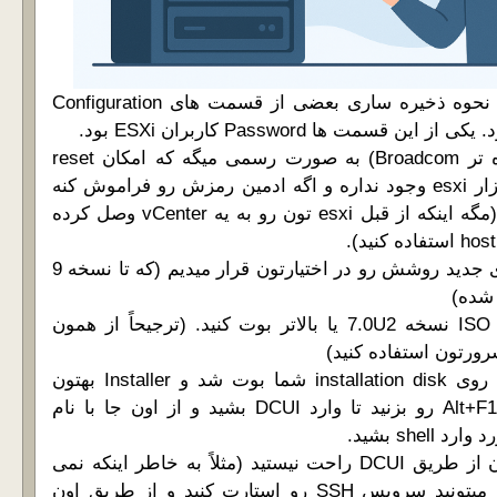
از نسخه 7.0 آپدیت U2 نحوه ذخیره ساری بعضی از قسمت های Configuration
شزکت VMware (و تازه تر Broadcom) به صورت رسمی میگه که امکان reset
کردن password نرم افزار esxi وجود نداره و اگه ادمین رمزش رو فراموش کنه
باید reinstall انجام بده (مگه اینکه از قبل esxi تون رو به یه vCenter وصل کرده
ما امروز برای نسخه های جدید روشش رو در اختیارتون قرار میدیم (که تا نسخه 9
شده)
1- سرور خودتون رو با ISO نسخه 7.0U2 یا بالاتر بوت کنید. (ترجیحاً از همون
رتون استفاده کنید)
2- بعد از این که ESXi روی installation disk شما بوت شد و Installer بهتون
نمایش داده شد دکمه Alt+F1 رو بزنید تا وارد DCUI بشید و از اون جا با نام
3- اگه احیاناً با کار کردن از طریق DCUI راحت نیستید (مثلاً به خاطر اینکه نمی
تونید Copy/Paste کنید) میتونید سرویس SSH رو استارت کنید و از طریق اون