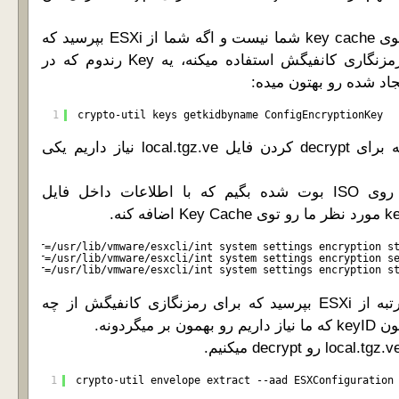
در حال حاضر این key توی key cache شما نیست و اگه شما از ESXi بپرسید که
از چه Key داره برای رمزنگاری کانفیگش استفاده میکنه، یه Key رندوم که در
1
crypto-util keys getkidbyname ConfigEncryptionKey
که قاعدتاً با keyIDی که برای decrypt کردن فایل local.tgz.ve نیاز داریم یکی
بیاید به ESXiی که از روی ISO بوت شده بگیم که با اطلاعات داخل فایل
ugin-dir=/usr/lib/vmware/esxcli/int system settings encryption s
ugin-dir=/usr/lib/vmware/esxcli/int system settings encryption s
ugin-dir=/usr/lib/vmware/esxcli/int system settings encryption s
بعد از این کار اگه دومرتبه از ESXi بپرسید که برای رمزنگازی کانفیگش از چه
میگردونه.
1
crypto-util envelope extract --aad ESXConfiguration