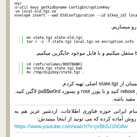
mp/digiboy/
d=`crypto-util keys getkidbyname ConfigEncryptionKey`
cal.tgz.ve local-old.tgz.ve
o-util envelope insert --aad ESXConfiguration --id ${key_id} loc
1
mv state.tgz state-old.tgz
2
tar c -z -f state.tgz local.tgz.ve encryption.info
1
cd /vmfs/volumes/BOOTBANK1
2
mv state.tgz state.tgz.bak
3
mv /tmp/digiboy/state.tgz .
صلی تهیه کردم.
ید.
 مفید باشه.
ام ایرانی حوزه فناوری اطلاعات، اردشیر عزیز هم یه
وش آماده کرده که می تونید از اینجا ببینیدش:
https://www.youtube.com/watch?v=jvBhSJ1hG6w