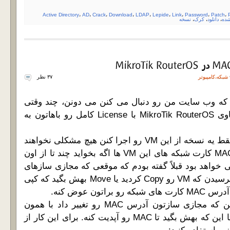
Active Directory
،
AD
،
Crack
،
Download
،
LDAP
،
Lepide
،
Link
،
Password
،
Patch
،
شده
،
دانلود
،
کرک
،
نسخه
شبکه
،
کامپیوتر
۳۷ نظر
که وب سایت من رو دنبال می کنن می دونن، چند وقتی
هست که من یه VM حاوی MikroTik RouterOS با License کامل رو باهاتون به
کسانی که مایل هستن فقط یه نسخه از این VM رو اجرا کنن هیچ مشکلی نخواهند
داشت اما چون آدرس MAC کارت شبکه های این VM ها اگه بخواید چند تا از اون
کی خواهد بود قبلاً گفته بودم که موقعی که مجازی سازهای
شرکت VMware ازتون پرسیدن که VM رو Copy کردید یا Move بهش بگید که کپی
اتون عوض کنه.
اما RouterOS بعد از این که مجازی سازتون آدرس MAC رو تغییر داد با همون
MAC قبلی کار می کنه تا این که بهش بگید تا MAC رو آپدیت کنه. برای این کار از