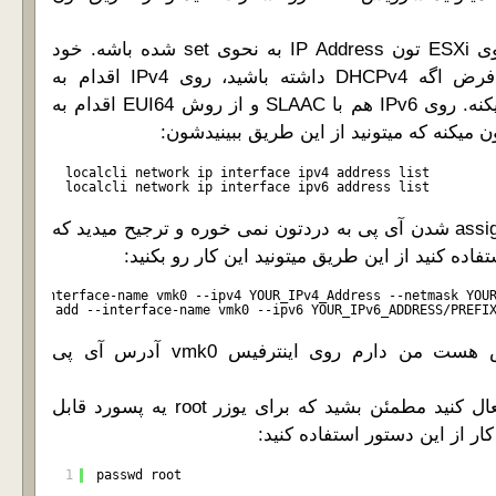
اول مطمئن بشید که روی ESXi تون IP Address به نحوی set شده باشه. خود
ESXi به صورت پیش فرض اگه DHCPv4 داشته باشید، روی IPv4 اقدام به
دریافت آدرس آی پی میکنه. روی IPv6 هم با SLAAC و از روش EUI64 اقدام به
localcli network ip interface ipv4 address list
localcli network ip interface ipv6 address list
اگه این روش ها برای assign شدن آی پی به دردتون نمی خوره و ترجیح میدید که
اده کنید از این طریق میتونید این کار رو بکنید:
set --interface-name vmk0 --ipv4 YOUR_IPv4_Address --netmask YOU
address add --interface-name vmk0 --ipv6 YOUR_IPv6_ADDRESS/PREFI
همون طور که مشخص هست من دارم روی اینترفیس vmk0 آدرس آی پی
قبل از اینکه SSH رو فعال کنید مطمئن بشید که برای یوزر root یه پسورد قابل
ار از این دستور استفاده کنید:
1
passwd root