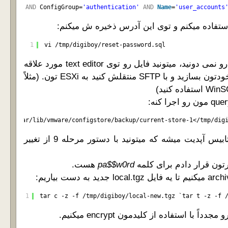
t=
'esx'
AND
ConfigGroup=
'authentication'
AND
Name
=
'user_accounts
1
vi /tmp/digiboy/reset-password.sql
اگه احیاناً نحوه کار با vi رو نمی دونید، میتونید فایل رو توی text editor مورد علاقه
تون توی سیستم عامل خودتون بسازید و با SFTP منتقلش کنید به ESXi تون. (مثلاً
lite3
var
/lib/vmware/configstore/backup/current-store-1
<
/tmp/dig
با این کار hash توی دیتابیس آپدیت میشه که میتونید با دستور مرحله 9 از تغییر
تون قرار دادم برای کلمه
pa$$w0rd
هست.
1
tar c -z -f /tmp/digiboy/local-new.tgz `tar t -z -f 