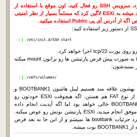
اگه بدون گذاشتن پسورد، سرویس SSH رو فعال کنید، اون موقع با استفاده از
یوزر root و بدون پسورد میشه به ESXi لاگین کرد که مسلماً بسیار از نظر امنیتی
 آی پی Public استفاده میکنید.
1
/etc/init.d/SSH start
4- خود installation disk به صورت پیش فرض پارتیشن ها رو براتون mount میکنه
 ببینیدشون:
1
/vmfs/volumes/
5- پارتیشن هایی که ما بهشون علاقه مند هستیم لیبل هاشون BOOTBANK1 و
BOOTBANK2 هست و از نوع FAT هم هستن. اگه هیچوقت ESXi خودتون رو
آپدیت نکرده باشید، BOOTBANK2 خالی خواهد بود اما اگه آپدیت انجام داده
باشید، هر بار که آپدیت موفق انجام میدید، ESXi پارتیشن بوتش رو عوض میکنه.
من دیگه بیش از این وارد جزئیات bootbank ها نمیشم و از این جا به بعد فرض