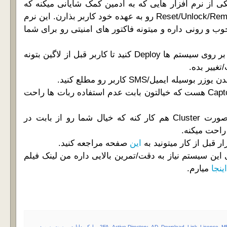
 از نرم افزار هایی که به ادمین کمک شایانی میکنه که
مسئولیت Reset/Unlock/Remote 2FA/MFA رو به عهده خود کاربر بذارن. این نرم
وب و رونی داره و میتونه فاکتور های امنیتی رو برای شما
میتونید Agent برنامه رو بر روی سیستم ها Deploy کنید تا کاربر قبل از لاگین بتونه
ییر بده.
تمامی مراحل حاوی Captcha هست که خیالتون بابت عدم استفاده ربات ها راحت
این محصول میتونه به صورت Cluster هم کار کنه که خیال شما رو از بابت در
احت میکنه.
ر قبل از کار میتونید به
این
صفحه مراجعه کنید.
ی این سیستم نیاز به دقت/تمرین بالایی داره من لینک فیلم
اینجا
میارم.
M
،
Lisense
،
Link
،
Download
،
AD
،
Active Directory
،
2FA
،
پیامک
،
دانلود
،
ریست پسورد
،