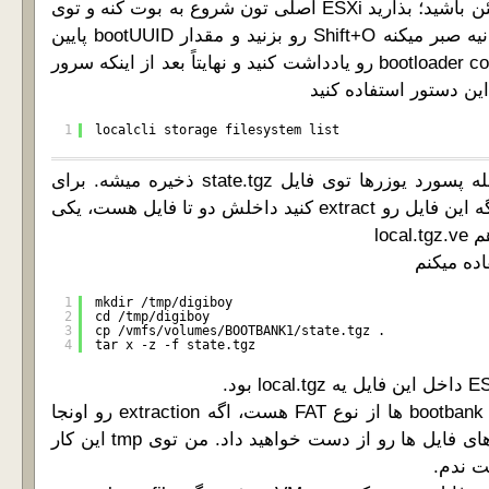
اگه میخواید 100% مطمئن باشید؛ بذارید ESXi اصلی تون شروع به بوت کنه و توی
زمانی که بوت لودر 5 ثانیه صبر میکنه Shift+O رو بزنید و مقدار bootUUID پایین
صفحه توی bootloader command line رو یادداشت کنید و نهایتاً بعد از اینکه سرور
1
localcli storage filesystem list
6- تنظیمات ESXi منجمله پسورد یوزرها توی فایل state.tgz ذخیره میشه. برای
نسخه های جدید ESXi اگه این فایل رو extract کنید داخلش دو تا فایل هست، یکی
ده میکنم
1
mkdir /tmp/digiboy
2
cd /tmp/digiboy
3
cp /vmfs/volumes/BOOTBANK1/state.tgz .
4
tar x -z -f state.tgz
چون فایل سیستم bootbank ها از نوع FAT هست، اگه extraction رو اونجا
انجام بدید permission های فایل ها رو از دست خواهید داد. من توی tmp این کار
ست ندم.