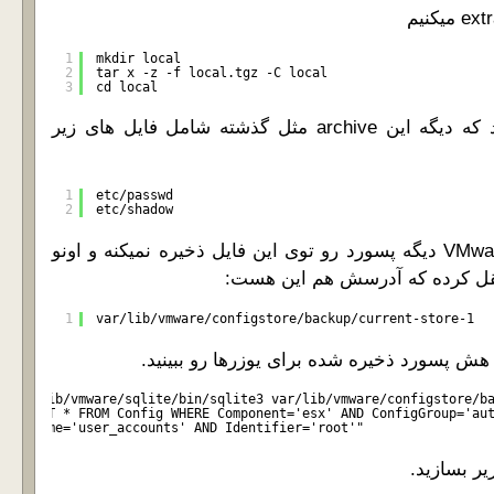
1
mkdir local
2
tar x -z -f local.tgz -C local
3
cd local
9- اگه دقت کنید میبینید که دیگه این archive مثل گذشته شامل فایل های زیر
1
etc/passwd
2
etc/shadow
دلیلش این هست که VMware دیگه پسورد رو توی این فایل ذخیره نمیکنه و اونو
1
var/lib/vmware/configstore/backup/current-store-1
 هش پسورد ذخیره شده برای یوزرها رو ببینید.
/usr/lib/vmware/sqlite/bin/sqlite3 var/lib/vmware/configstore/b
"SELECT * FROM Config WHERE Component='esx' AND ConfigGroup='au
AND Name='user_accounts' AND Identifier='root'"