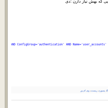
='esx' AND ConfigGroup='authentication' AND Name='user_accounts'
E
،
پسورد
،
ریست
،
وی ام ور