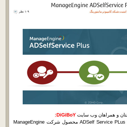
امنیت
،
شبکه
،
کامپیوتر
،
مانیتورینگ
۱۰۹ نظر
تان و همراهان وب سایت
DiGiBoY:
با نرم افزار بروز شده ADSelf Service PLus محصول شرکت ManageEngine