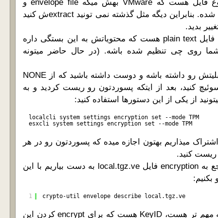
فایل local.tgz.ve یه نوع فایل هست که VMware بهش میگه envelope file و
روش encryption اعمال شده. بنابراین دیگه مثل گذشته نمی تونید extractش کنید
غییر بدید.
فایل encryption.info یه فایل plain text هست که محتویاتش به این بستگی داره
encryption mode شما روی چی تنظیم شده باشه. (در حال حاضر میتونه
اگه سخت افزار شما قابلیتش رو داشته باشه و دوست داشته باشید که از NONE
 حالت امن تر TPM سوئیچ کنید، بعد از ایتکه پسوردتون رو ریست کردید و به
localcli system settings encryption set --mode TPM
esxcli system settings encryption set --mode TPM
اشتراک میذاریم بهتون اجازه میده که پسوردتون رو در هر
اگه بخوایم اطلاعاتی راجع به encryption فایل local.tgz.ve به دست بیاریم با این
 بکنیم:
1
crypto-util envelope describe local.tgz.ve
چیزی که برای ما از همه مهم تر هست، KeyID هست که برای encrypt کردن این