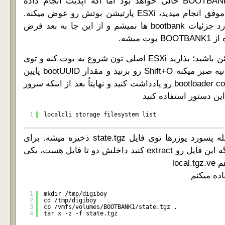
آپدیت نکرده باشید، BOOTBANK2 خالی خواهد بود اما اگه آپدیت انجام داده
باشید، هر بار که آپدیت موفق انجام میدید، ESXi پارتیشن بوتش رو عوض میکنه.
من دیگه بیش از این وارد جزئیات bootbank ها نمیشم و از این جا به بعد فرض
اگه میخواید 100% مطمئن باشید؛ بذارید ESXi اصلی تون شروع به بوت کنه و توی
زمانی که بوت لودر 5 ثانیه صبر میکنه Shift+O رو بزنید و مقدار bootUUID پایین
صفحه توی bootloader command line رو یادداشت کنید و نهایتاً بعد از اینکه سرور
1
localcli storage filesystem list
6- تنظیمات ESXi منجمله پسورد یوزرها توی فایل state.tgz ذخیره میشه. برای
نسخه های جدید ESXi اگه این فایل رو extract کنید داخلش دو تا فایل هست، یکی
ده میکنم
1
mkdir /tmp/digiboy
2
cd /tmp/digiboy
3
cp /vmfs/volumes/BOOTBANK1/state.tgz .
4
tar x -z -f state.tgz