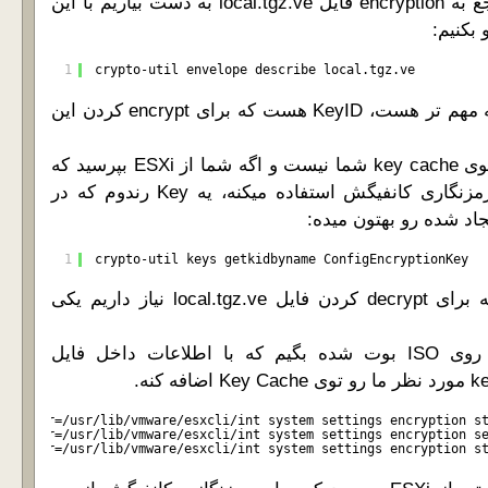
اگه بخوایم اطلاعاتی راجع به encryption فایل local.tgz.ve به دست بیاریم با این
 بکنیم:
1
crypto-util envelope describe local.tgz.ve
چیزی که برای ما از همه مهم تر هست، KeyID هست که برای encrypt کردن این
در حال حاضر این key توی key cache شما نیست و اگه شما از ESXi بپرسید که
از چه Key داره برای رمزنگاری کانفیگش استفاده میکنه، یه Key رندوم که در
1
crypto-util keys getkidbyname ConfigEncryptionKey
که قاعدتاً با keyIDی که برای decrypt کردن فایل local.tgz.ve نیاز داریم یکی
بیاید به ESXiی که از روی ISO بوت شده بگیم که با اطلاعات داخل فایل
ugin-dir=/usr/lib/vmware/esxcli/int system settings encryption s
ugin-dir=/usr/lib/vmware/esxcli/int system settings encryption s
ugin-dir=/usr/lib/vmware/esxcli/int system settings encryption s