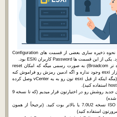
از نسخه 7.0 آپدیت U2 نحوه ذخیره ساری بعضی از قسمت های Configuration
شزکت VMware (و تازه تر Broadcom) به صورت رسمی میگه که امکان reset
کردن password نرم افزار esxi وجود نداره و اگه ادمین رمزش رو فراموش کنه
باید reinstall انجام بده (مگه اینکه از قبل esxi تون رو به یه vCenter وصل کرده
ما امروز برای نسخه های جدید روشش رو در اختیارتون قرار میدیم (که تا نسخه 9
شده)
1- سرور خودتون رو با ISO نسخه 7.0U2 یا بالاتر بوت کنید. (ترجیحاً از همون
رتون استفاده کنید)