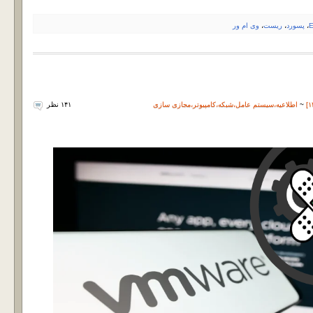
E
،
پسورد
،
ریست
،
وی ام ور
~
اطلاعیه
،
سیستم عامل
،
شبکه
،
کامپیوتر
،
مجازی سازی
۱۴۱ نظر