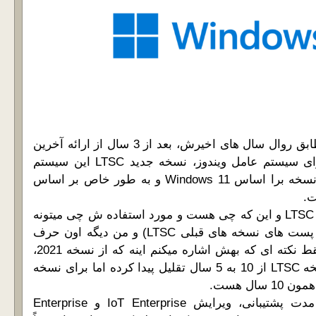
شرکت مایکروسافت مطابق روال سال های اخیرش، بعد از 3 سال از ارائه آخرین
نسخه LTSC خودش برای سیستم عامل ویندوز، نسخه جدید LTSC این سیستم
عامل رو ارائه داد. این نسخه برا اساس Windows 11 و به طور خاص بر اساس
توی سایت کلی راجع به LTSC و این که چی هست و مورد استفاده ش چی میتونه
باشه صحبت شده (توی پست های نسخه های قبلی LTSC) و من دیگه اون حرف
ها رو تکرار نمی کنم. فقط نکته ای که بهش اشاره میکنم اینه که از نسخه 2021،
مدت زمان پشتیبانی نسخه LTSC از 10 به 5 سال تقلیل پیدا کرده اما برای نسخه
بجز نوع Licensing و مدت پشتیبانی، ویرایش IoT Enterprise و Enterprise