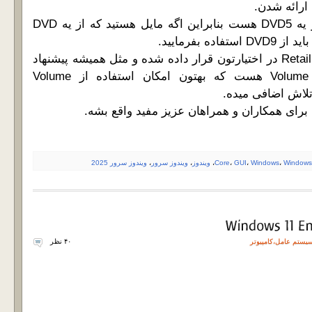
حجم دیسک ها بیشتر از یه DVD5 هست بنابراین اگه مایل هستید که از یه DVD
ده بفرمایید.
هر دو دیسک Volume و Retail در اختیارتون قرار داده شده و مثل همیشه پیشنهاد
ما استفاده از دیسک Volume هست که بهتون امکان استفاده از Volume
 برای همکاران و همراهان عزیز مفید واقع بشه.
Windows
،
Windows
،
GUI
،
Core
،
ویندوز
،
ویندوز سرور
،
ویندوز سرور 2025
یستم عامل
،
کامپیوتر
۴۰ نظر