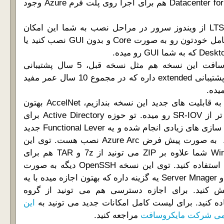
(البته یه ویرایش Datacenter for Azure هم برای اجرا روی پلت فرم Azure وجود
مثل سایر نسخه های LTSC از ویندوز سرور در مراحل نصب به شما این امکان
داده میشه که سیستم عامل خودتون رو به صورت Core و بدون GUI نصب کنید یا
بر اساس اعلام مایکروسافت این نسخه هم مثل نسخه قبل، 5 سال پشتیبانی
عادی، به اضافه 5 سال پشتیبانی extended داره که در مجموع 10 سال عمر مفید
یده.
اگه بخوایم نگاه کوتاهی به قابلیت های جدید این نسخه بندازیم، AccelNet بهتون
امکانات استفاده راحت تر از SR-IOV رو میده. تو حوزه Active Directory برای
AD DS و AD LDS بهینه سازی های زیادی انجام شده و یه Functional Lever جدید
با سطح 10 اضافه شده. به صورت پیش فرض Azure Arc نصب هست. توی این
نسخه از Windows Server شما علاوه بر ZIP می تونید از 7z و TAR هم برای
آرشیو کردن فایل هاتون استفاده کنید. توی این نسخه OpenSSH دیگه به صورت
پیش فرض نصب هست و Server Mnager یه گزینه داره که بهتون اجازه میده با یه
ش کنید. برای اجازه دسترسی هم می تونید از گروه
این
می شرکت مایکروسافت
مراجعه کنید.