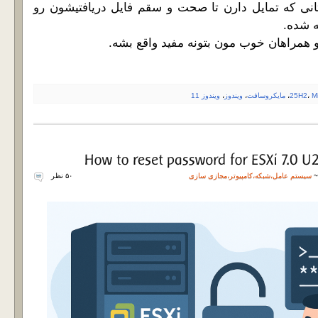
انی که تمایل دارن تا صحت و سقم فایل دریافتیشون رو
و همراهان خوب مون بتونه مفید واقع بشه.
M
،
25H2
،
مایکروسافت
،
ویندوز
،
ویندوز 11
سیستم عامل
،
شبکه
،
کامپیوتر
،
مجازی سازی
۵۰ نظر