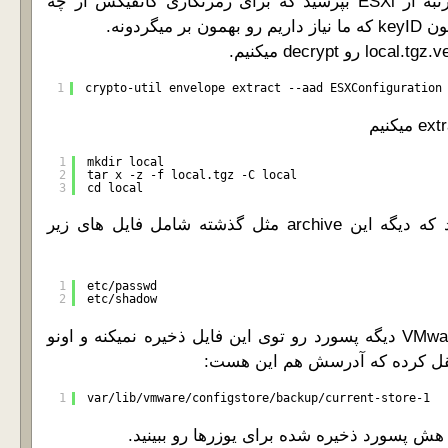
بعد از این کار اگه دومرتبه از ESXi بپرسید که برای رمزنگازی کانفیگش از چه
میگردونه.
1
crypto-util envelope extract --aad ESXConfiguration
1
mkdir local
2
tar x -z -f local.tgz -C local
3
cd local
9- اگه دقت کنید میبینید که دیگه این archive مثل گذشته شامل فایل های زیر
1
etc/passwd
2
etc/shadow
دلیلش این هست که VMware دیگه پسورد رو توی این فایل ذخیره نمیکنه و اونو
1
var/lib/vmware/configstore/backup/current-store-1
 هش پسورد ذخیره شده برای یوزرها رو ببینید.