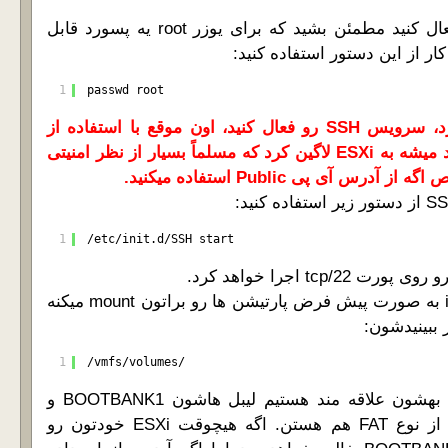
قبل از اینکه SSH رو فعال کنید مطمئن بشید که برای یوزر root یه پسورد قابل
ار از این دستور استفاده کنید:
1
passwd root
اگه بدون گذاشتن پسورد، سرویس SSH رو فعال کنید، اون موقع با استفاده از
یوزر root و بدون پسورد میشه به ESXi لاگین کرد که مسلماً بسیار از نظر امنیتی
 آی پی Public استفاده میکنید.
1
/etc/init.d/SSH start
4- خود installation disk به صورت پیش فرض پارتیشن ها رو براتون mount میکنه
 ببینیدشون:
1
/vmfs/volumes/
5- پارتیشن هایی که ما بهشون علاقه مند هستیم لیبل هاشون BOOTBANK1 و
BOOTBANK2 هست و از نوع FAT هم هستن. اگه هیچوقت ESXi خودتون رو