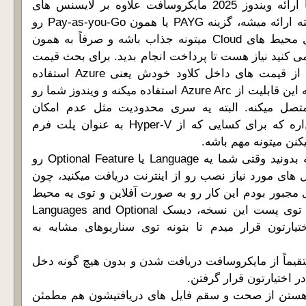
توی حوزه Licensing با ارائه ویندوز 2025 مایکروسافت علاوه بر لایسنس های
Perpetual که مثل گذشته ارائه میشه، گزینه PAYG یا همون Pay-as-you-Go رو
هم اضافه کرده که برای محیط های Cloud میتونه جذاب باشه و صرفاً به همون
می کنید نیاز هست تا پرداخت انجام بدید. برای بحث قیمت
گذاری هم مایکروسافت از قیمت های داخل کلاود خودش یعنی Azure استفاده
کرده. قابل ذکر هست که این قابلیت از Azure Arc استفاده میکنه و ویندوز شما رو
 Azure تون متصل میکنه. البته یه سری محدودیت مثل عدم امکان
استفاده از AVMA رو داره که برای کسایی که از Hyper-V به عنوان پلت فرم
نن میتونه مهم باشه.
خالی از لطف نیست که بدونید وقتی شما یه Language یا Optional Feature رو
ل های مورد نیاز نصب رو از اینترنت دریافت میکنید، چون
مجبور بودم این کار رو به صورت آفلاین و توی یه محیط
Air-Gapped انجام بدم، توی پست این نسخه، دیسک Languages and Optional
 در اختیارتون قرار میدم تا بتونه توی سناریوهای مشابه به
قیماً از مایکروسافت دریافت شدن و بدون هیچ گونه دخل
ر اختیارتون قرار گرفتن.
 هستن از صحت و سقم فایل های دریافتیشون هم مطمئن