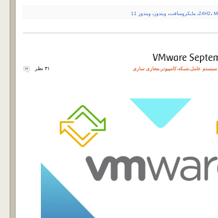
M
،
24H2
،
مایکروسافت
،
ویندوز
،
ویندوز 11
سیستم عامل
،
شبکه
،
کامپیوتر
،
مجازی سازی
۳۱ نظر