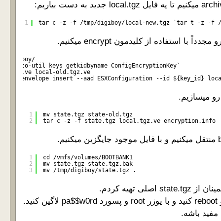
1
tar c -z -f /tmp/digiboy/local-new.tgz `tar t -z -f 
mp/digiboy/
d=`crypto-util keys getkidbyname ConfigEncryptionKey`
cal.tgz.ve local-old.tgz.ve
o-util envelope insert --aad ESXConfiguration --id ${key_id} loc
1
mv state.tgz state-old.tgz
2
tar c -z -f state.tgz local.tgz.ve encryption.info
1
cd /vmfs/volumes/BOOTBANK1
2
mv state.tgz state.tgz.bak
3
mv /tmp/digiboy/state.tgz .
صلی تهیه کردم.
ید.
 مفید باشه.