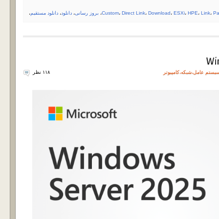
Pa
،
Link
،
HPE
،
ESXi
،
Download
،
Direct Link
،
Custom
،
بروز رسانی
،
دانلود
،
دانلود مستقیم
،
یستم عامل
،
شبکه
،
کامپیوتر
۱۱۸ نظر