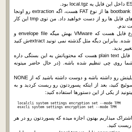
چون فایل سیستم bootbank ها از نوع FAT هست، اگه extraction رو اونجا
انجام بدید permission های فایل ها رو از دست خواهید داد. من توی tmp این کار
ست ندم.
فایل local.tgz.ve یه نوع فایل هست که VMware بهش میگه envelope file و
روش encryption اعمال شده. بنابراین دیگه مثل گذشته نمی تونید extractش کنید
غییر بدید.
فایل encryption.info یه فایل plain text هست که محتویاتش به این بستگی داره
encryption mode شما روی چی تنظیم شده باشه. (در حال حاضر میتونه
اگه سخت افزار شما قابلیتش رو داشته باشه و دوست داشته باشید که از NONE
 حالت امن تر TPM سوئیچ کنید، بعد از ایتکه پسوردتون رو ریست کردید و به
localcli system settings encryption set --mode TPM
esxcli system settings encryption set --mode TPM
اشتراک میذاریم بهتون اجازه میده که پسوردتون رو در هر