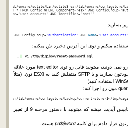
/usr/lib/vmware/sqlite/bin/sqlite3 var/lib/vmware/configstore/b
"SELECT * FROM Config WHERE Component='esx' AND ConfigGroup='au
AND Name='user_accounts' AND Identifier='root'"
t=
'esx'
AND
ConfigGroup=
'authentication'
AND
Name
=
'user_accounts
1
vi /tmp/digiboy/reset-password.sql
اگه احیاناً نحوه کار با vi رو نمی دونید، میتونید فایل رو توی text editor مورد علاقه
تون توی سیستم عامل خودتون بسازید و با SFTP منتقلش کنید به ESXi تون. (مثلاً
lite3
var
/lib/vmware/configstore/backup/current-store-1
<
/tmp/dig
با این کار hash توی دیتابیس آپدیت میشه که میتونید با دستور مرحله 9 از تغییر
تون قرار دادم برای کلمه
pa$$w0rd
هست.