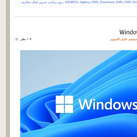
KMS Ser
،
KMS
،
Download
،
DNS
،
digiboy
،
DiGiBOX
،
بروز رسانی
،
سرور
،
لینک
،
مجازی
،
یستم عامل
،
کامپیوتر
۱۰۹ نظر