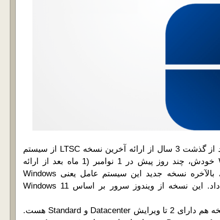
شرکت مایکروسافت بعد از گذشت 3 سال از ارائه آخرین نسخه LTSC از سیستم
عامل Windows Server خودش، چند روز پیش در 1 نوامبر (1 ماه بعد از ارائه
نسخه جدید ویندوز 11)، بالآخره نسخه جدید این سیستم عامل یعنی Windows
Server 2025 رو ارائه داد. این نسخه از ویندوز سرور بر اساس Windows 11
مثل نسخه قبلی این نسخه هم دارای 2 تا ویرایش Datacenter و Standard هست.