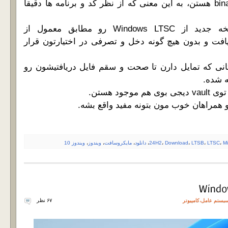
اصطلاحاً binary equivalent هستن، به این معنی که از نظر کد و برنامه ها دقیقاً
ما فایل های این نسخه جدید از Windows LTSC رو مطابق معمول از
افت و بدون هیچ گونه دخل و تصرفی در اختیارتون قرار
انی که تمایل دارن تا صحت و سقم فایل دریافتیشون رو
وجود هستن.
و همراهان خوب مون بتونه مفید واقع بشه.
Mi
،
LTSC
،
LTSB
،
Download
،
24H2
،
دانلود
،
مایکروسافت
،
ویندوز
،
ویندوز 10
یستم عامل
،
کامپیوتر
۶۷ نظر