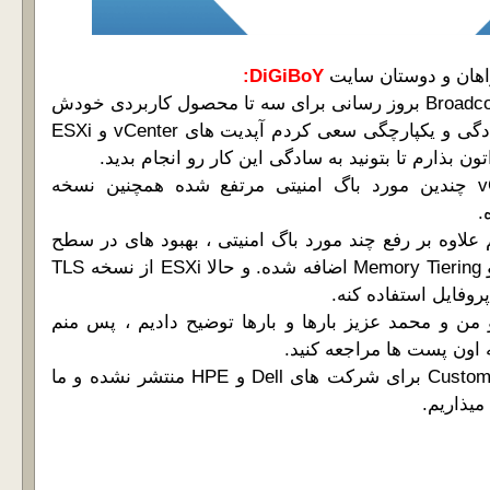
اهان و دوستان سایت
DiGiBoY:
تو ماه گذشته شرکت Broadcom بروز رسانی برای سه تا محصول کاربردی خودش
ارایه کرد ، منم برای سادگی و یکپارچگی سعی کردم آپدیت های vCenter و ESXi
ن بذارم تا بتونید به سادگی این کار رو انجام بدید.
تو بروز رسانی vCenter چندین مورد باگ امنیتی مرتفع شده همچنین نسخه
روز رسانی ESXi هم علاوه بر رفع چند مورد باگ امنیتی ، بهبود های در سطح
کلاستر ، vSAN ، DPU و Memory Tiering اضافه شده. و حالا ESXi از نسخه TLS
 من و محمد عزیز بارها و بارها توضیح دادیم ، پس منم
 اون پست ها مراجعه کنید.
هنوز بروز رسانی های Custom برای شرکت های Dell و HPE منتشر نشده و ما