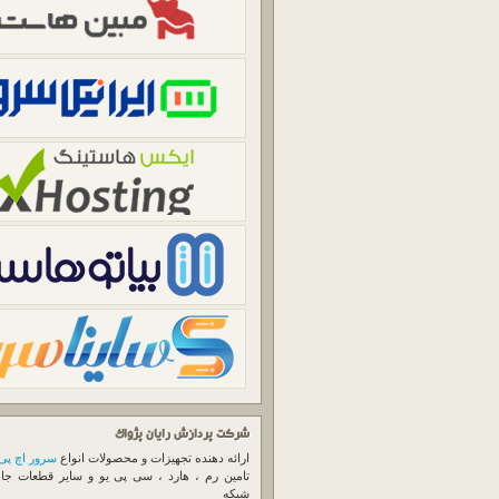
شرکت پردازش رایان پژواک
ارائه دهنده تجهیزات و محصولات انواع
سرور اچ پی
تامین رم ، هارد ، سی پی یو و سایر قطعات جا
شبکه