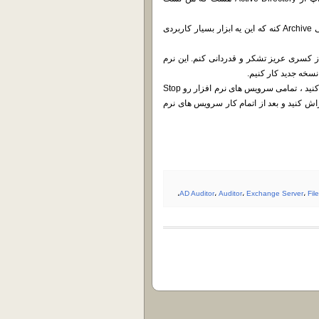
میتونید نرم افزار رو جوری کانفیگ گنید که دیتا بیشو در زمان های معینی Archive کنه که این یه ابزار بسیار کاربردی
از کسری عریز تشکر و قدردانی کنم. این نرم
روش کرک هم بسیار سادس ، دسترسی نرم افزار به اینترنت رو محدود کنید ، تمامی سرویس های نرم افزار رو Stop
Run as  تو محل نصب شده اجراش کنید و بعد از اتمام کار سرویس های نرم
،
AD Auditor
،
Auditor
،
Exchange Server
،
Fil