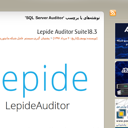
نوشته‌های با برچسب ‘SQL Server Auditor’
[نویسنده:
یوسف
][تاريخ:۲۰ مرداد ۱۳۹۷]
~
پشتیبان گیری
،
سیستم عامل
،
شبکه
،
مانیتوری