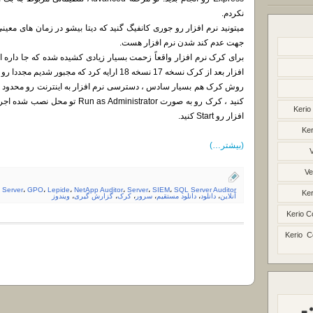
نکردم.
جهت عدم کند شدن نرم افزار هست.
برای کرک نرم افزار واقعاً زحمت بسیار زیادی کشیده شده که جا داره 
افزار بعد از کرک نسخه 17 نسخه 18 ارایه کرد که مجبور شدیم مجددا رو نسخه جدید کار کنیم.
کنید ، کرک رو به صورت Administrator
Kerio
افزار رو Start کنید.
Ker
(بیشتر…)
Ve
e Server
،
GPO
،
Lepide
،
NetApp Auditor
،
Server
،
SIEM
،
SQL Server Auditor
Ker
آنلاین
،
دانلود
،
دانلود مستقیم
،
سرور
،
کرک
،
گزارش گیری
،
ویندوز
Kerio C
Kerio C