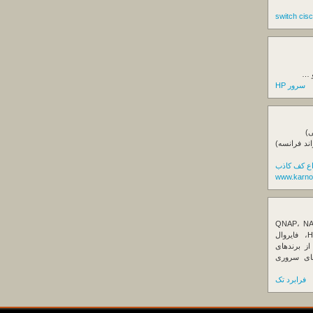
و …
سرور HP
ی)
اند فرانسه)
اع کف کاذب
www.karno
ننده تخصصی ذخیره‌سازهای تحت شبکه QNAP، NAS
کیونپ، راهکارهای بکاپ سازمانی، سرور HPE، فایروال
Fortin، تجهیزات شبکه و هاردهای Enterprise از برندهای
Seagate، Toshiba، Western Di و SSDهای سروری
فرابرد تک