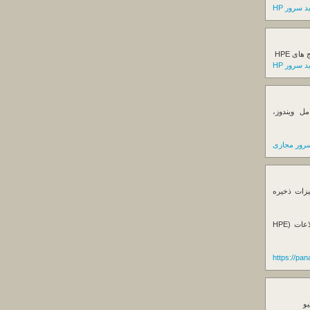
 سرور HP
ی HPE
 سرور HP
ل ویندوز،
رور مجازی
یزات ذخیره
فروش استوریج و دستگاه های بک آپ گیری اطلاعات (HPE
https://pa
یو