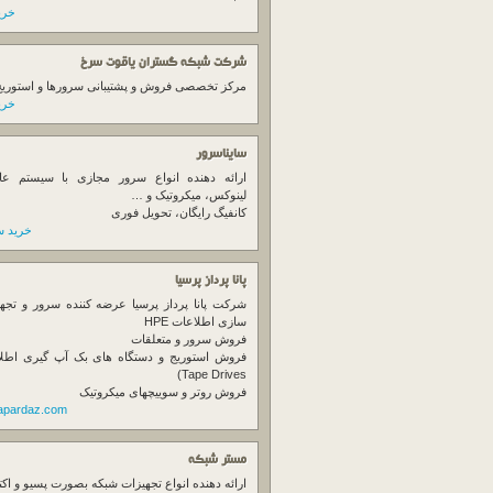
خرید
شرکت شبکه گستران یاقوت سرخ
مرکز تخصصی فروش و پشتیبانی سرورها و استوریج ها
خرید
سایناسرور
ارائه دهنده انواع سرور مجازی با سیستم عام
لینوکس، میکروتیک و …
کانفیگ رایگان، تحویل فوری
خرید س
پانا پرداز پرسیا
شرکت پانا پرداز پرسیا عرضه کننده سرور و تجه
سازی اطلاعات HPE
فروش سرور و متعلقات
Tape Drives)
فروش روتر و سوییچهای میکروتیک
napardaz.com
مستر شبکه
ارائه دهنده انواع تجهیزات شبکه بصورت پسیو و اکت