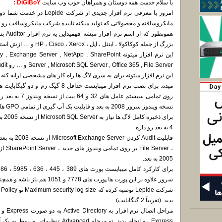
با سلام خدمت همه دوستان و همراهان خوب وب سایت
DiGiBoY :
امروز با معرفی نرم افزار جدید
مایکروسافته و محصولاتی که تولید میکنه تاییده شرکت مایکروسافت رو د
همونطو
بزرگ از جمله کوکاکولا ، اینتل ، اپل ، HP ، Cisco ، Xerox و … ازش استفاده میکنن.
این نرم افزار میتونه ange Server , NetApp , SharePoint
Server , Microsoft SQL Server , Office 365 , File Server و … رو Audit کنه.
میده. برای نصب نرم افزار میبایست حداقل
نسخه ویندوز سرور 2008 به بعد و قابلیت بک آپ گیری از تمامی GPO ها رو هم داره.
4 به بعد رو داره.
2005 به بعد.
سرور علاوه بر این پورت ها پورت های 7778 و 1051 هم باز باشه و همچنین از مرورگر های بروز شده استفاده کنید.
شرکت Lepide توصیه کرده که
Maximum security log size
بدید. (تقریباً 2 گیگابایت)