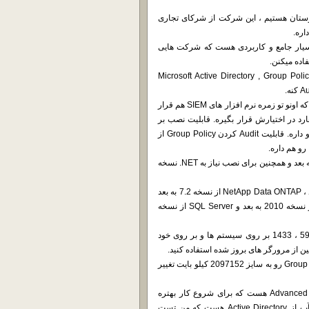
ی از شرکت Lepide در خدمت شما دوستان هستیم ، این شرکت از شرکای تجاری
اره.
ر که از اسم نرم افزار میشه فهمیداین یه نرم افزار Auditor بسیار جامع و کاربردی هست که شرکت هایی
Microsoft Active Directory , Group Policy , Exch
این نرم افزار میتونه برای یه سری لاگ ها راه کار های مشخصی ارایه کنه که اونو تو زمره نرم افزار های SIEM هم قرار
 8 گیگ رم و دو گیگابایت هارد در اختیارش قرار بگیره. قابلیت نصب بر
روی تمامی سیستم عامل های 32 و 64 بیت از نسخه ویندوز 7 به بعد رو داره. قابلیت Audit کردن Group Policy از
برای ذخیره کامل لاگ ها نیاز به Microsoft SQL Server از نسخه 2005 به بعد و همچنین برای نصب نیاز به NET. نسخه
قابلیت Audit کردن Microsoft Exchange Server از نسخه 2003 به بعد ، NetApp Data ONTAP از نسخه 7.2 به بعد
، File Server بر روی تمامی ویندوز های جدید ، SharePoint Server از نسخه 2010 به بعد و SQL Server از نسخه
برای کارکرد کامل میبایست پورت های 389 ، 445 ، 636 ، 5985 ، 5986 ، 1433 بر روی سیستم ها و بر روی خود
تو Group Policy رو به سایز 2097152 کیلو بایت تغییر
مراحل اتصال نرم افزار به Active Directory به دو صورت Express و Advanced هست که برای شروع کار بهتره
Express رو انجام بدید. تو مرحله Advanced تنظیماتی مربوط به بک آپ از Active Directory هست که من تست