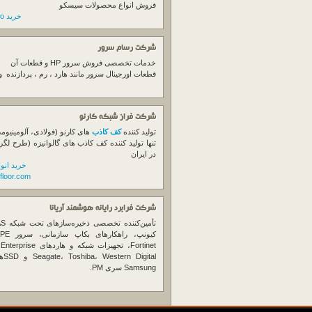
فروش انواع محصولات سیسکو
خرید switch cisco
شرکت رسام سرور
خدمات تخصصی فروش
سرور
HP و قطعات آن
قطعات اورجینال
سرور
مانند هارد ، رم ، پردازنده 
شرکت فراز شبکه کارنو
تولید کننده
کف کاذب
های کارنو (فولادی، آلومینیوم
تنها تولید کننده کف کاذب های گالوانیزه (طرح لگر
در ایران
خرید انو
floor.com
شرکت فرابرد رایانه هوشمند آریانا
تأمین‌ک
et
gital
Samsung سری PM.