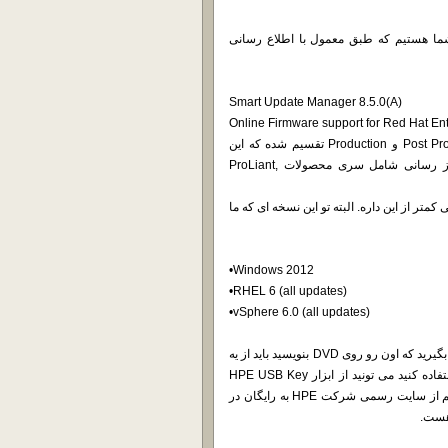
رم افزار بروز رسانی شرکت HP در خدمت شما هستیم که طبق معمول با اطلاع رسانی
Smart Update Manager 8.5.0(A)
Online Firmware support for Red Hat Ent
همونظور که محمد عزیز قبلاً اشاره کرده این بروز رسانی به Post Production و Production تقسیم شده که این
محصول برای نگارش 9 و 10 این شرکت مناسب خواهد بود.این بروز رسانی شامل سری محصولات ProLiant,
تص سری G10 ارایه کرده که حجمی کمتر از این داره. البته تو این نسخه ای که ما
•Windows 2012
•RHEL 6 (all updates)
•vSphere 6.0 (all updates)
دقت کنید که حجم دیسک بیشتر از یه DVD5 هست و بنابراین اگه تصمیم بگیرید که اون رو روی DVD بنویسید باید از یه
DVD9 استفاده کنید. اگر هم مایلید که از یه فلش دیسک برای نصب استفاده کنید می تونید از ابزار HPE USB Key
Utility برای نوشتن این فایل روی فلش دیسک استفاده کنید. این ابزار هم از سایت رسمی شرکت HPE به رایگان در