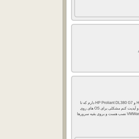
من 3 سرور HP Proliant ML 370 ، HP Proliant DL580 G5 و HP Proliant DL380 G7 دارم که تا
حالا آپدیت نشدن.اگر من SPP اونها رو از سایت HPE بگیرم و آپدیت کنم مشکلی برای OS های روی
سرورها پیش نمیاد؟یکی از سرورهای G7 روش VMWare ESXi 6.5 نصب هست و بروی بقیه سرورها