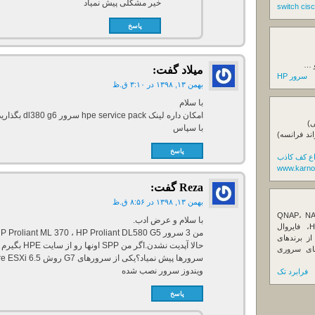
خیر مشکلی پیش نمیاد
پاسخ
و …
میلاد
گفت:
سرور HP
بهمن ۱۳, ۱۳۹۸ در ۳:۱۰ ق.ظ
با سلام
امکان داره لینک hpe service pack سرور dl380 g6 بگذارید
ی)
با سپاس
اند فرانسه)
پاسخ
اع کف کاذب
www.karno
Reza
گفت:
بهمن ۱۳, ۱۳۹۸ در ۸:۵۶ ق.ظ
ننده تخصصی ذخیره‌سازهای تحت شبکه QNAP، NAS
با سلام و عرض ادب.
کیونپ، راهکارهای بکاپ سازمانی، سرور HPE، فایروال
Fortin، تجهیزات شبکه و هاردهای Enterprise از برندهای
Seagate، Toshiba، Western Di و SSDهای سروری
ویندوز سرور نصب شده
فرابرد تک
پاسخ