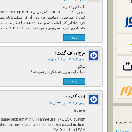
با سلام و احترام
گیرد باز هم سرور و ماشین های روی آن کار میکند یا باید هم
چون قبلا این کار انجام دادم 
کنم. آخرین آپدیت سرویس پکش هم نسخه 2019.03.0 هست که از همینجا دانلود کردم
پاسخ
م ج ن ف
گفت:
بهمن ۳, ۱۳۹۸ در ۱۰:۰۳ ق.ظ
سلام
چرا سایت بدون قندشکن باز نمی شه؟
پاسخ
viet
گفت:
بهمن ۵, ۱۳۹۸ در ۷:۳۹ ق.ظ
Hi there,
e same problem with u, i cannot use HPE ESXi custom
نبی سرور و
t iso file, my server cannot recognized datastore from
RAID card and SAN.
 سرور HP