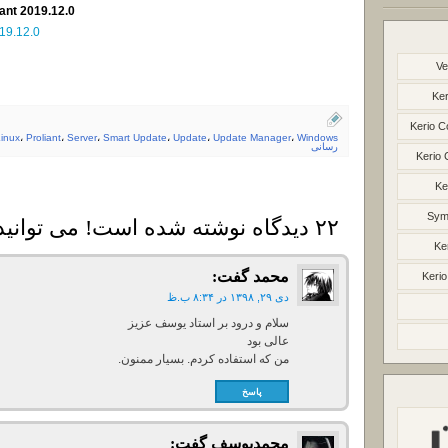
ant 2019.12.0
19.12.0
Ve
Ker
Kerio C
inux
،
Proliant
،
Server
،
Smart Update
،
Update
،
Update Manager
،
Windows
رسانی
Kerio 
Ke
Syma
۲۲ دیدگاه نوشته شده است! می توانید دیدگاه خود را بنویسید
Ke
محمد
گفت:
Kerio
دی ۲۹, ۱۳۹۸ در ۸:۳۴ ب.ظ
سلام و درود بر استاد یوسف عزیز
عالی بود
من که استفاده کردم. بسیار ممنون.
پاسخ
محمدیوسف
گفت: