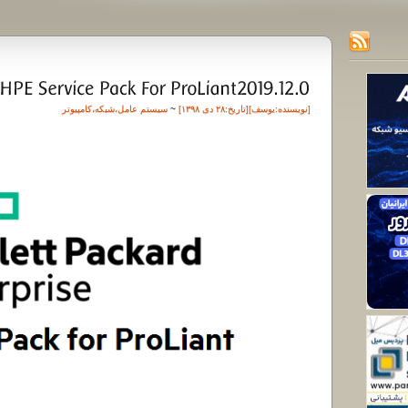
[نویسنده:
یوسف
][تاريخ:۲۸ دی ۱۳۹۸]
~
سیستم عامل
،
شبکه
،
کامپیوتر