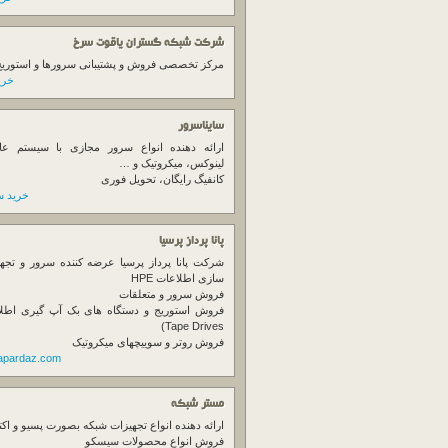
شرکت شبکه گستران یاقوت سرخ
مرکز تخصصی فروش و پشتیبانی سرورها و استوریج ها
خرید
سایناسرور
ارائه دهنده انواع سرور مجازی با سیستم عام
لینوکس، میکروتیک و …
کانفیگ رایگان، تحویل فوری
خرید س
پانا پرداز پرسیا
شرکت پانا پرداز پرسیا عرضه کننده سرور و تجه
سازی اطلاعات HPE
فروش سرور و متعلقات
Tape Drives)
فروش روتر و سوییچهای میکروتیک
napardaz.com
مستر شبکه
ارائه دهنده انواع تجهیزات شبکه بصورت پسیو و اکت
فروش انواع محصولات سیسکو