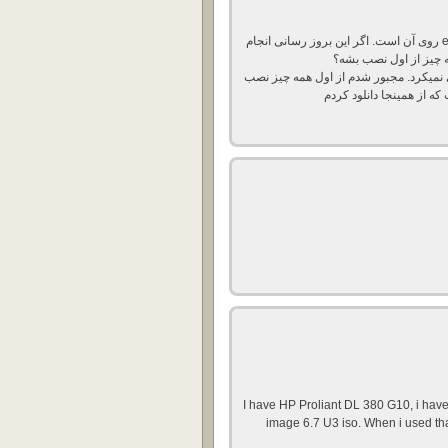
سرور proliant g9 dl360 که روی آن esx custom hp 6.7U3 روی آن است. اگر این بروز رسانی انجام
ه چیز از اول نصب بشه؟
و اصلا storage را دیگر شناسایی نمیکرد. مجبور شدم از اول همه چیز نصب
I have HP Proliant DL 380 G10, i hav
image 6.7 U3 iso. When i used tha