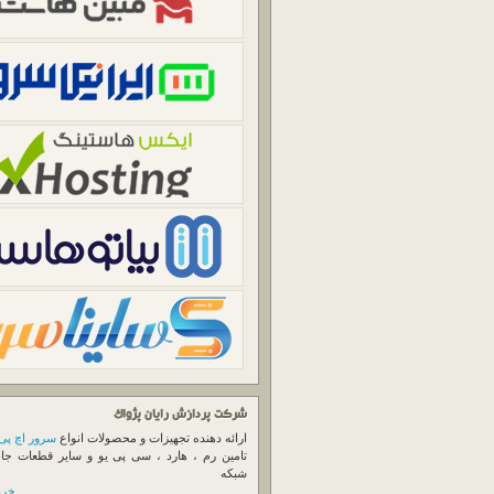
شرکت پردازش رایان پژواک
ارائه دهنده تجهیزات و محصولات انواع
سرور اچ پی
تامین رم ، هارد ، سی پی یو و سایر قطعات جا
شبکه
خرید