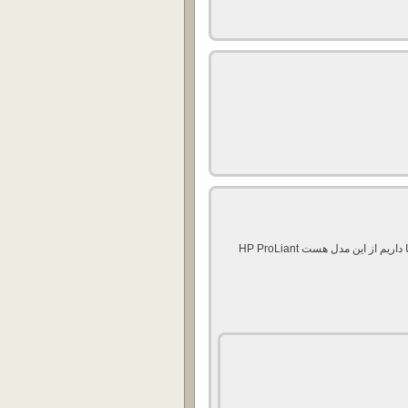
با سلام خدمت دوستان عزیز خواستم بدونم سرور هایی که ما داریم از این مدل هست HP ProLiant