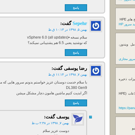
پاسخ
ی HPE
Sepehr
گفت:
 سرور HP
بهمن ۵, ۱۳۹۸ در ۱۰:۱۳ ق.ظ
سلام نسخه •vSphere 6.0 (all updates)
که نوشتید یعنی 6.5 هم پشتیبانی نمیکند؟
ل ویندوز،
پاسخ
رور مجازی
رضا یوسفی
گفت:
بهمن ۷, ۱۳۹۸ در ۱۱:۱۴ ق.ظ
یزات ذخیره
DL380 Gen9
اگر ابدیت کنیم ماشین هامون دچار مشکل میشن
فروش استوریج و دستگاه های بک آپ گیری اطلاعات (HPE
پاسخ
https://pa
یوسف
گفت:
بهمن ۷, ۱۳۹۸ در ۲:۳۸ ب.ظ
یو
دوست عزیز سلام