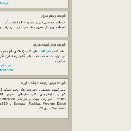
خرید switch cisco
شرکت رسام سرور
خدمات تخصصی فروش
سرور
HP و قطعات آن
قطعات اورجینال
سرور
مانند هارد ، رم ، پردازنده 
شرکت فراز شبکه کارنو
تولید کننده
کف کاذب
های کارنو (فولادی، آلومینیوم
تنها تولید کننده کف کاذب های گالوانیزه (طرح لگر
در ایران
خرید انو
floor.com
شرکت فرابرد رایانه هوشمند آریانا
تأمین‌ک
et
gital
Samsung سری PM.