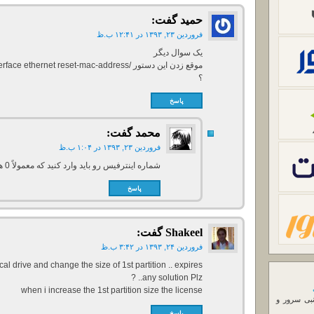
حمید
گفت:
فروردین ۲۳, ۱۳۹۳ در ۱۲:۴۱ ب.ظ
یک سوال دیگر
؟
پاسخ
محمد
گفت:
فروردین ۲۳, ۱۳۹۳ در ۱:۰۴ ب.ظ
شماره اینترفیس رو باید وارد کنید که معمولاً 0 هست.
پاسخ
Shakeel
گفت:
فروردین ۲۴, ۱۳۹۳ در ۳:۴۲ ب.ظ
al drive and change the size of 1st partition .. expires
..any solution Plz ?
when i increase the 1st partition size the license
نبی سرور و
پاسخ