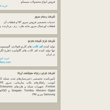
فروش انواع محصولات سیسکو
خرید switch cisco
شرکت رسام سرور
خدمات تخصصی فروش
سرور
HP و قطعات آن
قطعات اورجینال
سرور
مانند هارد ، رم ، پردازنده 
شرکت فراز شبکه کارنو
تولید کننده
کف کاذب
های کارنو (فولادی، آلومینیوم
تنها تولید کننده کف کاذب های گالوانیزه (طرح لگر
در ایران
خرید انو
floor.com
شرکت فرابرد رایانه هوشمند آریانا
تأمین‌ک
et
gital
Samsung سری PM.