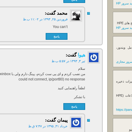
 سرور HP
محمد
گفت:
فروردین ۲۵, ۱۳۹۳ در ۱۱:۰۲ ب.ظ
ی HPE
You can’t
 سرور HP
پاسخ
ل ویندوز،
هیوا
گفت:
تیر ۳, ۱۳۹۳ در ۵:۵۷ ب.ظ
رور مجازی
سلام
من نصب کردم و ای پی ست کردم، پینگ دارم ولی با winbox وصل نمیشه، میگه
could not connect, ip(port80) no response
یزات ذخیره
لطفاً راهنمایی کنید
فروش استوریج و دستگاه های بک آپ گیری اطلاعات (HPE
با تشکر
پاسخ
https://pa
پیمان
گفت:
خرداد ۳۱, ۱۳۹۵ در ۷:۴۷ ق.ظ
یو