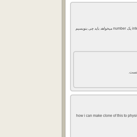
موقع زدن این دستور /interface ethernet reset-mac-address یک number میخواهد باید چی بنویسیم
how i can make clone of this to physic