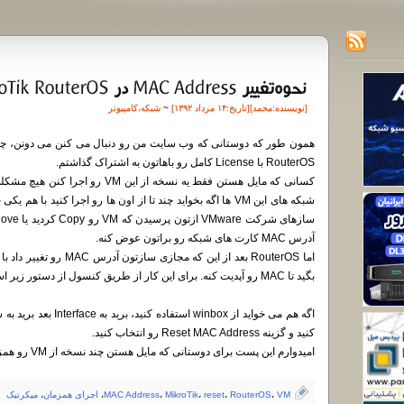
[نویسنده:
محمد
][تاريخ:۱۴ مرداد ۱۳۹۲]
~
شبکه
،
کامپیوتر
RouterOS با License کامل رو باهاتون به اشتراک گذاشتم.
شبکه های این VM ها اگه بخواید چند تا از اون ها رو اجرا کنید با
آدرس MAC کارت های شبکه رو براتون عوض کنه.
بگید تا MAC رو آپدیت کنه. برای این کار از طریق کنسول از دستور زیر استفاده کنید:
کنید و گزینه Reset MAC Address رو انتخاب کنید.
امیدوارم این پست برای دوستانی که مایل هستن چند نسخه از VM رو همزمان اجرا کنن مفید باشه.
VM
،
RouterOS
،
reset
،
MikroTik
،
MAC Address
،
اجرای همزمان
،
میکرتیک