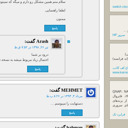
سلام منم همین مشکل رو دارم و میگه که نمیتونه با پورت 561
لطفا راهنمایی.
ممنون
پاسخ
و …
سرور HP
Arash
گفت:
تیر ۲۶, ۱۳۹۸ در ۷:۵۲ ق.ظ
ی)
درود بر شما
اند فرانسه)
احتمال زیاد مربوط میشه به نسخه ن
اع کف کاذب
پاسخ
www.karno
MEHMET
گفت:
ننده تخصصی ذخیره‌سازهای تحت شبکه QNAP، NAS
کیونپ، راهکارهای بکاپ سازمانی، سرور HPE، فایروال
مرداد ۳, ۱۳۹۳ در ۸:۲۶ ب.ظ
Fortin، تجهیزات شبکه و هاردهای Enterprise از برندهای
دستهایت را میبوسم….
Seagate، Toshiba، Western Di و SSDهای سروری
پاسخ
فرابرد تک
bahman
گفت: