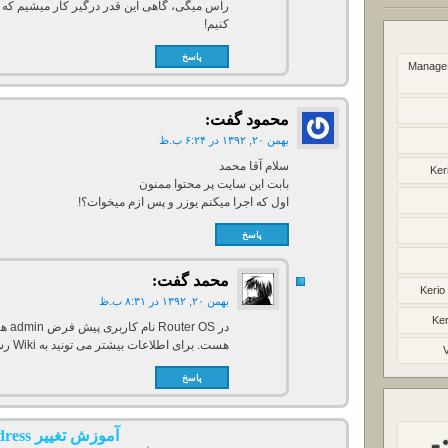
راس میگی، گاهی این قدر درگیر کار میشیم که یا
کنیم!
پاسخ
Manage
محمود
گفت:
بهمن ۲۰, ۱۳۹۲ در ۶:۲۴ ب.ظ
سلام آقا محمد
Ker
بابت این سایت پر محتوا ممنون
اول که اجرا میکنم یوزر و پس ازم میخوات؟!
پاسخ
محمد
گفت:
Kerio
بهمن ۲۰, ۱۳۹۲ در ۸:۳۱ ب.ظ
Ker
در S
هست. برای اطلاعات بیشتر می تونید به Wiki رسمی میکروتیک مراجعه کنید.
پاسخ
آموزش تغییر mac address در میکروتیک