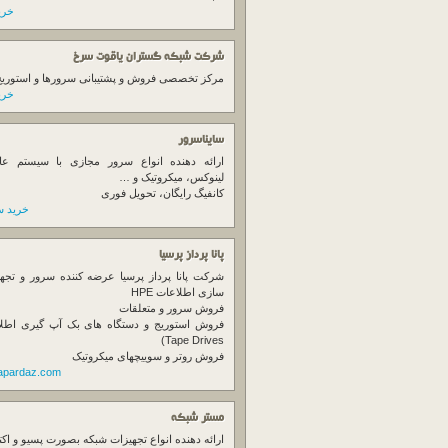
خرید
شرکت شبکه گستران یاقوت سرخ
مرکز تخصصی فروش و پشتیبانی سرورها و استوریج ها
خرید
سایناسرور
ارائه دهنده انواع سرور مجازی با سیستم عام
لینوکس، میکروتیک و …
کانفیگ رایگان، تحویل فوری
خرید س
پانا پرداز پرسیا
شرکت پانا پرداز پرسیا عرضه کننده سرور و تجه
سازی اطلاعات HPE
فروش سرور و متعلقات
Tape Drives)
فروش روتر و سوییچهای میکروتیک
napardaz.com
مستر شبکه
ارائه دهنده انواع تجهیزات شبکه بصورت پسیو و اکت