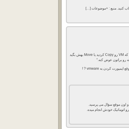
“موقعی که مجازی سازهای شرکت VMware ازتون پرسیدن که VM رو Copy کردید یا Move بهش بگید
رت کردن به vmware ? !