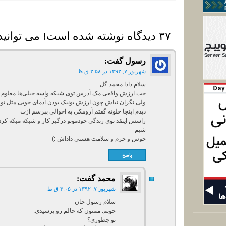
۳۷ دیدگاه نوشته شده است! می توانید دیدگاه خود را بنویسید
رسول
گفت:
شهریور ۷, ۱۳۹۲ در ۲:۵۸ ق.ظ
سلام دادا محمد گل
خب ارزش واقعی مک آدرس توی شبکه واسه خیلی‌ها معلوم 
ولی نگران نباش چون ارزش یونیک بودن آدمای خوبی مثل تو، ت
دیدم اینجا خلوته گفتم آرومکی یه احوالی بپرسم ازت
راسش اینقد توی زندگی خودمونو درگیر کار و شبکه مبکه کردی
شیم
خوش و خرم و سلامت هستی داداش :‌)
پاسخ
محمد
گفت:
شهریور ۷, ۱۳۹۲ در ۳:۰۵ ق.ظ
سلام رسول جان
خوبم. ممنون که حالم رو پرسیدی.
تو چطوری؟