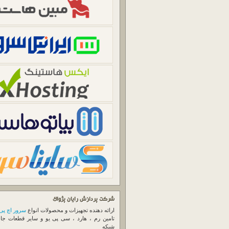
شرکت پردازش رایان پژواک
ارائه دهنده تجهیزات و محصولات انواع
سرور اچ پی
تامین رم ، هارد ، سی پی یو و سایر قطعات جا
شبکه