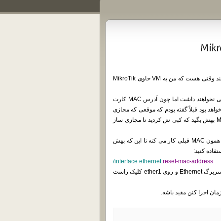
همون طور که دوستانی که وب سایت من رو دنبال می کنن می دونن، چند وقتی هست که من یه VM حاوی MikroTik
کسانی که مایل هستن فقط یه نسخه از این VM رو اجرا کنن هیچ مشکلی نخواهند داشت اما چون آدرس MAC کارت
 هم یکی خواهد بود قبلاً گفته بودم که موقعی که مجازی
سازهای شرکت VMware ازتون پرسیدن که VM رو Copy کردید یا Move بهش بگید که کپی ش کردید تا مجازی ساز
اما RouterOS بعد از این که مجازی سازتون آدرس MAC رو تغییر داد با همون MAC قبلی کار می کنه تا این که بهش
/interface ethernet
reset-mac-address
اگه هم می خواید از winbox استفاده کنید، برید به Interface بعد برید به سربرگ Ethernet و روی ether1 کلیک راست