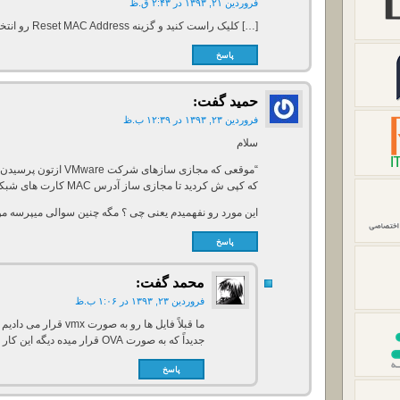
فروردین ۲۱, ۱۳۹۳ در ۲:۴۳ ق.ظ
[…] کلیک راست کنید و گزینه Reset MAC Address رو انتخاب کنید. منبع : +موضوعات […]
پاسخ
حمید
گفت:
فروردین ۲۳, ۱۳۹۳ در ۱۲:۳۹ ب.ظ
سلام
که کپی ش کردید تا مجازی ساز آدرس MAC کارت های شبکه رو براتون عوض کنه.”
این مورد رو نفهمیدم یعنی چی ؟ مگه چنین سوالی میپرسه موقع ایمپو
پاسخ
محمد
گفت:
فروردین ۲۳, ۱۳۹۳ در ۱:۰۶ ب.ظ
ما قبلاً فایل ها رو به صورت vmx قرار می دادیم و اون موقع سؤال می پرسید.
جدیداً که به صورت OVA قرار میده دیگه این کار رو اتوماتیک خودش انجام میده.
پاسخ