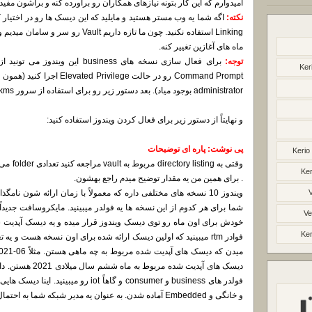
امیدوارم که این کار بتونه نیازهای همکاران رو برآورده کنه و براشون مفید
نکته:
ماه های آغازین تغییر کنه.
توجه:
Ker
administrator بوجود میاد). بعد دستور زیر رو برای استفاده از سرور kms ما بزنید:
و نهایتاً از دستور زیر برای فعال کردن ویندوز استفاده کنید:
پی نوشت: پاره ای توضیحات
Kerio
وقتی به g
Ker
. برای همین من یه مقدار توضیح میدم راجع بهشون.
Ve
خودش برای اون ماه رو توی دیسک ویندوز قرار میده و یه دیسک آپدیت ش
Ker
فوادر rtm میبینید که اولین دیسک ارائه شده برای اون نسخه هست و ی
دیسک های آپدیت شده
فولدر های business و consumer و گاهاً iot
و خانگی و Embedded آماده شدن. به عنوان یه مدیر شبکه شما به احتمال قوی به نسخه business نیاز خواهید داشت.