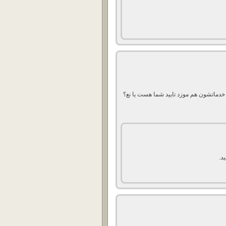
خدماتشون هم موزد تایید شما هست یا نع؟
د.