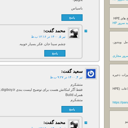
باسپاس
پاسخ
ی HPE
 سرور HP
محمد
گفت:
تیر ۵, ۱۴۰۰ در ۱۲:۱۶ ب.ظ
ل ویندوز،
چشم سینا جان. فکر بسیار خوبیه.
پاسخ
رور مجازی
سعید
گفت:
یزات ذخیره
تیر ۴, ۱۴۰۰ در ۹:۲۷ ب.ظ
متشکرم
فروش استوریج و دستگاه های بک آپ گیری اطلاعات (HPE
همراه Build
متشکرم
https://pa
پاسخ
یو
محمد
گفت: