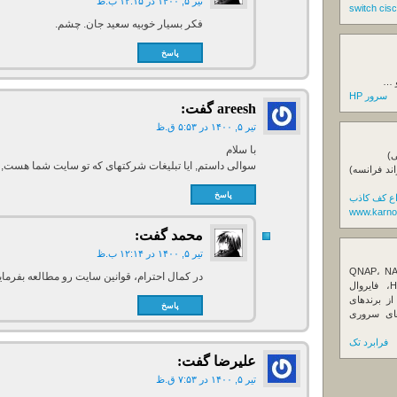
تیر ۵, ۱۴۰۰ در ۱۲:۱۵ ب.ظ
فکر بسیار خوبیه سعید جان. چشم.
پاسخ
و …
سرور HP
areesh
گفت:
تیر ۵, ۱۴۰۰ در ۵:۵۳ ق.ظ
با سلام
ی)
سوالی داستم, ایا تبلیغات شرکتهای که تو سایت شما هست, 
اند فرانسه)
پاسخ
اع کف کاذب
www.karno
محمد
گفت:
تیر ۵, ۱۴۰۰ در ۱۲:۱۴ ب.ظ
ننده تخصصی ذخیره‌سازهای تحت شبکه QNAP، NAS
در کمال احترام، قوانین سایت رو مطالعه بفرمایی
کیونپ، راهکارهای بکاپ سازمانی، سرور HPE، فایروال
Fortin، تجهیزات شبکه و هاردهای Enterprise از برندهای
پاسخ
Seagate، Toshiba، Western Di و SSDهای سروری
فرابرد تک
علیرضا
گفت:
تیر ۵, ۱۴۰۰ در ۷:۵۳ ق.ظ