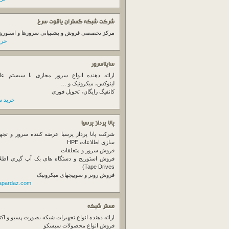
شرکت شبکه گستران یاقوت سرخ
مرکز تخصصی فروش و پشتیبانی سرورها و استوریج ها
خرید
سایناسرور
ارائه دهنده انواع سرور مجازی با سیستم عام
لینوکس، میکروتیک و …
کانفیگ رایگان، تحویل فوری
خرید س
پانا پرداز پرسیا
شرکت پانا پرداز پرسیا عرضه کننده سرور و تجه
سازی اطلاعات HPE
فروش سرور و متعلقات
Tape Drives)
فروش روتر و سوییچهای میکروتیک
napardaz.com
مستر شبکه
ارائه دهنده انواع تجهیزات شبکه بصورت پسیو و اکت
فروش انواع محصولات سیسکو