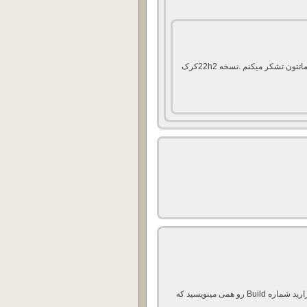
سلام و خسته نباشید واقعا بابت زحماتتون تشکر میکنم .نسخه 22h2کرک
فقط اگر امان داره شما که نسخه های ویندوز 10 و … رو میزارید شماره Build رو همی مینویسید که