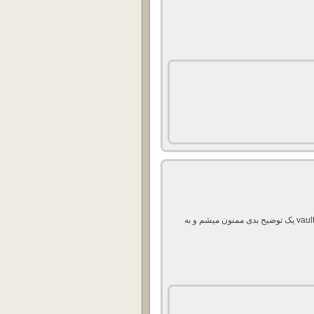
فقط آگر امکانش هست برای توضیح لیست بندی vault.digiboy.ir یک توضیح بدی ممنون میشم و به