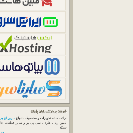
شرکت پردازش رایان پژواک
ارائه دهنده تجهیزات و محصولات انواع
سرور اچ پی
تامین رم ، هارد ، سی پی یو و سایر قطعات جا
شبکه
خرید