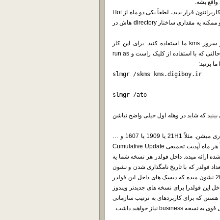
 واقع بشه.
اگه شما یه وب مستر هستید و مایلید که این دیسک ها رو در اختیار کاربرانتون قرار بدید، لطفاً یکی دو ماه از Hot
Linking استفاده نکنید. چون ما تازه داریم Vault رو سر و سامان میدیم و ممکنه یه مقداری ساختار directory هاش در
برای فعال سازی نسخه های business این ویندوز می تونید از سرور kms ما استفاده کنید. برای این کار
Command Prompt رو در حالت Elevated Privilege اجرا کنید (همون حالتی که با استفاده از کلیک راست و run as
slmgr /skms kms.digiboy.ir
slmgr /ato
directory listin مربوط به vault مراجعه کنید تعدادی folder می بینید که شاید در وهله اول خیلی واضح نباشن
ویندوز 10 نسخه های مختلفی داره که معمولاً با زمان ارائه شون نامگذاری میشن. مثلاً 21H1 یا 1909 یا 1607 و …
شما برای هر کدوم از این نسخه ها یه فولدر میبینید. مایکروسافت جدیداً هر ماه آپدیت تجمیعی Cumulative Update
ده ارائه میده. داخل فولدر هر نسخه شما یه
ه تعداد فولدر که با تاریخ نامگذاری شدن و نشون
میدن که دیسک های آپدیت شده مربوط به چه ماهی هستن. مثلاً 06-2021 نشون میده که دیسک های داخل این فولدر
 مربوط به ماه ششم سال میلادی 2021 هستن. داخل این فولدرا برای نسخه های جدیدتر ویندوز
 رو میبینید. اینا دیسک هایی هستن که برای کاربردهای به ترتیب سازمانی