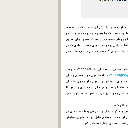
 جدید Windows 10 رو در اختیارتون قرار نمیدیم. دلیلش این هست که با توجه به
با توجه به اینکه ما هم وقتمون محدود هست و
 ما همچنان تصمیم داشتیم که ویندوز های سرور
 اشتراک بذاریم. اما به دلیل درخواست های بسیار زیادی که در
اً تصمیم گرفتیم که این دیسک ها رو در
چون نوشتن پست کار زمان بری هست، ما برای اینکه به تعادلی بین زمان صرف شده برای Windows 10 و وقت
vault.digiboy
در اختیارتون قرار میدیم و برای
ه های جدید این ویندوز رو از مخزن ما برای
ویندوز 10 دریافت کنید. این Vault در حال حاضر در حال تکمیل شدن هست بنابراین به تدریج تمام نسخه های ویندوز 10
 نسخه 21H1 که بیشترین درخواست بین همراهان عزیز براش وجود داره توش
طلع کنید.
ن هیچگونه دخل و تصرفی و با نام اصلی در
ستن از صحت و سقم فایل دریافتیشون مطمئن