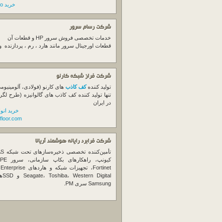
خرید switch cisco
شرکت رسام سرور
خدمات تخصصی فروش
سرور
HP و قطعات آن
قطعات اورجینال
سرور
مانند هارد ، رم ، پردازنده 
شرکت فراز شبکه کارنو
تولید کننده
کف کاذب
های کارنو (فولادی، آلومینیوم
تنها تولید کننده کف کاذب های گالوانیزه (طرح لگر
در ایران
خرید انو
floor.com
شرکت فرابرد رایانه هوشمند آریانا
تأمین‌ک
et
gital
Samsung سری PM.