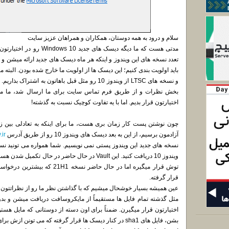
سلام و درود به همه دوستان، همکاران و همراهان عزیز سایت
مدتی هست که ما دیگه دیسک های
تعدد نسخه های این ویندوز و اینکه هر ماه دیسک های جدید ارائه میشن و 
باید اولویت بندی کنیم؛ این دیسک ها از اولویت ما خارج شده بودن. البته
و نسخه های LTSC از ویندوز 10 رو مثل قبل باهاتون به
بخش نظرات و از طریق فرم تماس سایت برای ما ارسال شد، ما مجدد
اختیارتون قرار بدیم. اما با یه تفاوت کوچیک نسبت به گذشته!
آزادمون برسیم، از این به بعد دیسک های ویندوز 10 رو از طریق آدرس
.ir
نسخه های جدید این ویندوز پستی نمی نویسیم. شما همواره می تونید نسخ
توش قرار میگیره اما در حال حاضر
قرار گرفته.
عین همیشه بسیار خوشحال میشیم که با گذاشتن نظر ما رو از نظراتتون م
مثل گذشته تمام فایل ها مستقیماً از مایکروسافت دریافت میشن و بدو
اختیارتون قرار میگیرن. ضمناً برای اون دسته از دوستانی که مایل ه
بشن، فایل های sha1 در کنار دیسک ها قرار گرفته که می تونن ازش برای اعتبارسنجی فایل استفاده کنن.