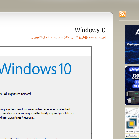
[نویسنده:
محمد
][تاريخ:۴ تیر ۱۴۰۰]
~
سیستم عامل
،
کامپیوتر