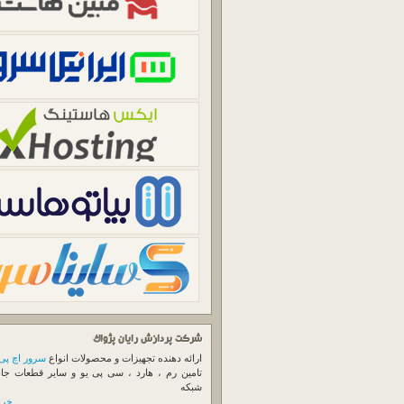
شرکت پردازش رایان پژواک
ارائه دهنده تجهیزات و محصولات انواع
سرور اچ پی
تامین رم ، هارد ، سی پی یو و سایر قطعات جا
شبکه
خرید