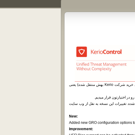
شرکت GFI چند وقته که Patch 2 برای UTM خودش (که در طی فرایند خرید شرکت Kerio بهش منتقل شده) یعنی
در اختیارتون قرار میدیم.
ً همه مشکلات مربوط به پشتیبانی از UEFI برطرف شده. تغییرات این نسخه به نقل از وب سایت
New:
Added new GRO configuration options to
Improvement: