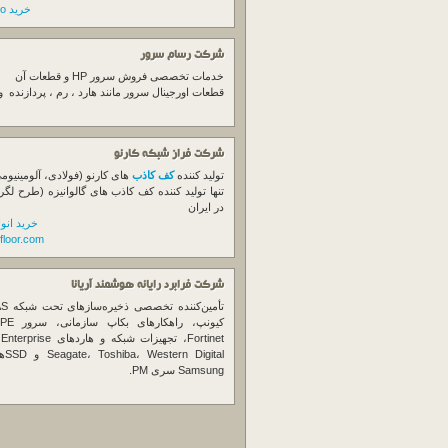
خرید switch cisco
شرکت رسام سرور
خدمات تخصصی فروش
سرور
HP و قطعات آن
قطعات اورجینال
سرور
مانند هارد ، رم ، پردازنده 
شرکت فراز شبکه کارنو
تولید کننده
کف کاذب
های کارنو (فولادی، آلومینیوم
تنها تولید کننده کف کاذب های گالوانیزه (طرح لگر
در ایران
خرید انو
floor.com
شرکت فرابرد رایانه هوشمند آریانا
تأمین‌ک
et
gital
Samsung سری PM.