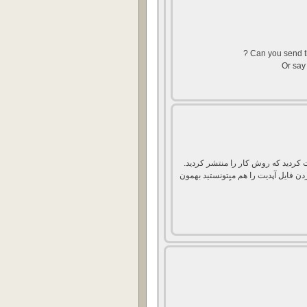
Can you send th
Or say 
بت کردید که روش کار را منتشر کردید.
ن فایل آپدیت را هم میِتونستید بهمون