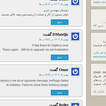
بهمن ۵, ۱۴۰۲ در ۵:۱۳ ب.ظ
دوستان مهندس عزیز
خیلی ممنون از کار و حمایت ارزشمندتون.همه عالی هستید.
و …
پاسخ
سرور HP
DMateljic
گفت:
بهمن ۵, ۱۴۰۲ در ۷:۵۱ ب.ظ
ی)
Big thanx for Digiboy crew !!!
اند فرانسه)
 Thanx again .. Will try to upgrade my old installation.
اع کف کاذب
www.karno
پاسخ
Omar
گفت:
ننده تخصصی ذخیره‌سازهای تحت شبکه QNAP، NAS
بهمن ۵, ۱۴۰۲ در ۸:۳۵ ب.ظ
کیونپ، راهکارهای بکاپ سازمانی، سرور HPE، فایروال
Fortin، تجهیزات شبکه و هاردهای Enterprise از برندهای
Antivirus y me da el siguiente mensaje: AvPlugin failed
Seagate، Toshiba، Western Di و SSDهای سروری
to initialize. Failed to close Kerio Antivirus plugin.
فرابرد تک
پاسخ
Bullet
گفت: