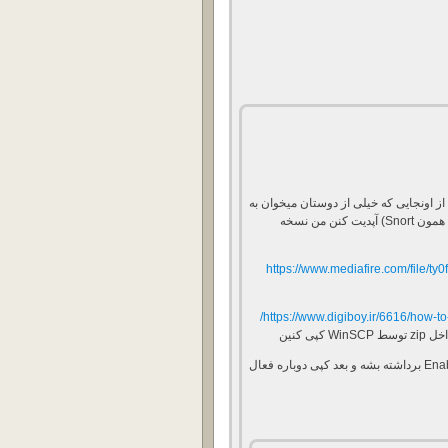
 از اونجایی که خیلی از دوستان میخوان به
صورت آفلاین قسمت Intrusion Prevention (یا همون Snort) آپدیت کنن من نسخه
https://www.mediafire.com/file/t
https://www.digiboy.ir/6616/how-to
 کنین
البته قبل از کپی تیک Enable Intrusion Prevention برداشته بشه و بعد کپی دوباره فعال