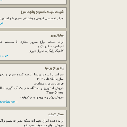
شرکت شبکه گستران یاقوت سرخ
مرکز تخصصی فروش و پشتیبانی سرورها و استوریج ها
خرید
سایناسرور
ارائه دهنده انواع سرور مجازی با سیستم عام
لینوکس، میکروتیک و …
کانفیگ رایگان، تحویل فوری
خرید س
پانا پرداز پرسیا
شرکت پانا پرداز پرسیا عرضه کننده سرور و تجه
سازی اطلاعات HPE
فروش سرور و متعلقات
Tape Drives)
فروش روتر و سوییچهای میکروتیک
napardaz.com
مستر شبکه
ارائه دهنده انواع تجهیزات شبکه بصورت پسیو و اکت
فروش انواع محصولات سیسکو