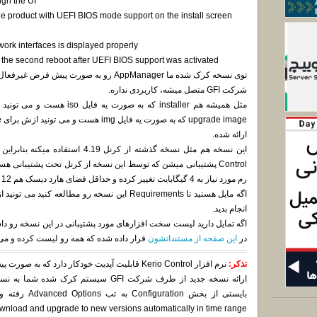
ugh the UI
the product with UEFI BIOS mode support on the install screen
ork interfaces is displayed properly
 the second reboot after UEFI BIOS support was activated
شرکت GFI متصل میشه، کاربردی نداره.
مثل همیشه هم installer که به صو
ارائه شده.
Control پشتیبانی میشن که توسط این نسخه از کرنل تحت پشتیبانی 
رم مورد نیاز به 4 گیگابایت تغییر کرده و حداقل فضای هارد دیسک هم 12 گیگابایت هست.
اگه مایل هستید تا Requirements این نسخه رو مطالعه کنید می تونید از
انجام بدید.
در
این صفحه از مستنداتشون
قرار داده شده که همه رو لیست کرده و می 
تذکر:
نرم افزار Kerio Control قابلیت آپدیت خودکار دارد 
ارائه نسخه جدید از طرف شرکت GFI سیستم 
Download and upgrade to new versions automatically in time range رو بردار