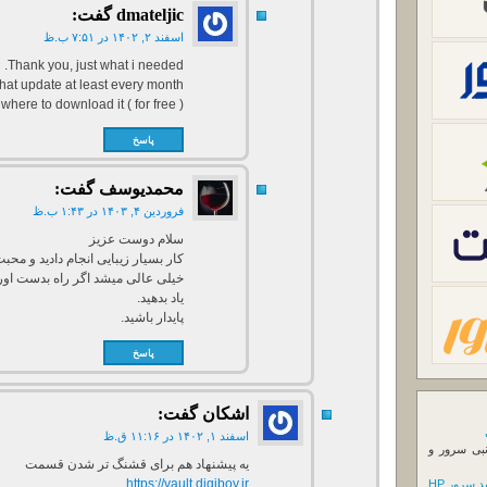
dmateljic
گفت:
اسفند ۲, ۱۴۰۲ در ۷:۵۱ ب.ظ
Thank you, just what i needed.
at update at least every month ?
where to download it ( for free )
پاسخ
محمدیوسف
گفت:
فروردین ۴, ۱۴۰۳ در ۱:۴۳ ب.ظ
سلام دوست عزیز
کار بسیار زیبایی انجام دادید و مح
خیلی عالی میشد اگر راه بدست اورد
یاد بدهید.
پایدار باشید.
پاسخ
اشکان
گفت:
اسفند ۱, ۱۴۰۲ در ۱۱:۱۶ ق.ظ
نبی سرور و
یه پیشنهاد هم برای قشنگ تر شدن قسمت
https://vault.digiboy.ir
 سرور HP