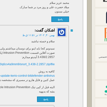
محمد عزیز سلام
میلاد حضرت علی و روز مرد بر شما مبارک.
خیلی ممنون
پاسخ
اشکان
گفت:
بهمن ۳۰, ۱۴۰۲ در ۱۱:۵۱ ق.ظ
سلام و خسته نباشید
نمیدونم کجا باید اینو برای دوستان میذاشتم ولی
3.438/2.2857 آپدیتو میذارم:
y0f0q6cv4a9mm9/snort_3.438-2.2857.zip/file
کافیه به روش
-update-kerio-control-bitdefender-antivirus/
عمل کنین و فایل هارو در مسیری که مشخصه داخل zip توسط WinSCP کپی
بشه که بدیهیه
پاسخ