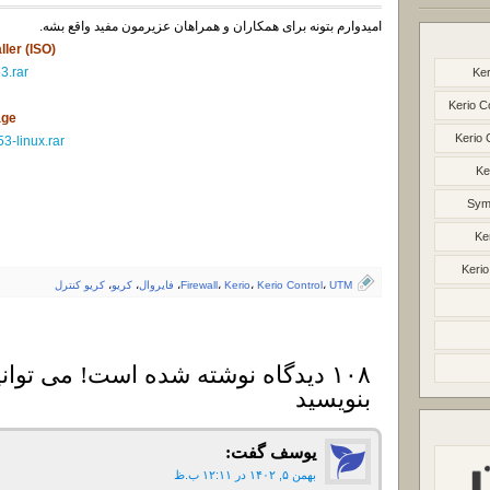
امیدوارم بتونه برای همکاران و همراهان عزیرمون مفید واقع بشه.
ller (ISO)
3.rar
Ker
Kerio C
age
Kerio 
3-linux.rar
Ke
Syma
Ke
Kerio
UTM
،
Kerio Control
،
Kerio
،
Firewall
،
فایروال
،
کریو
،
کریو کنترل
۱۰۸ دیدگاه نوشته شده است! می توانی
بنویسید
یوسف
گفت:
بهمن ۵, ۱۴۰۲ در ۱۲:۱۱ ب.ظ