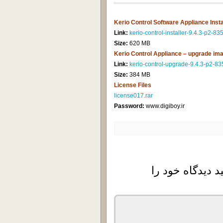
Kerio Control Software Appliance Insta
Link:
kerio-control-installer-9.4.3-p2-835
Size:
620 MB
Kerio Control Appliance – upgrade im
Link:
kerio-control-upgrade-9.4.3-p2-835
Size:
384 MB
License Files
license017.rar
Password:
www.digiboy.ir
د دیدگاه خود را