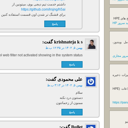
داشتم خدمت تیم دیجی بوی، میتونین از
https://github.com/lrsjng/h5ai
برای قشنگ تر شدن اون قسمت استفاده کنین
ی HPE
 سرور HP
پاسخ
krishnateja k s
گفت:
ل ویندوز،
بهمن ۵, ۱۴۰۲ در ۱۲:۳۵ ب.ظ
ol web filter not activated showing in the system status
رور مجازی
پاسخ
یزات ذخیره
علی محمودی
گفت:
بهمن ۵, ۱۴۰۲ در ۳:۱۳ ب.ظ
فروش استوریج و دستگاه های بک آپ گیری اطلاعات (HPE
سلام
دستتون درد نکنه
https://pa
ممنون از زحماتتون
پاسخ
یو
Bullet
گفت: