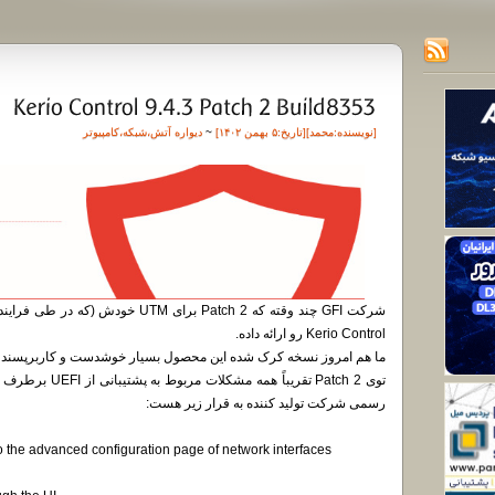
[نویسنده:
محمد
][تاريخ:۵ بهمن ۱۴۰۲]
~
دیواره آتش
،
شبکه
،
کامپیوتر
Kerio Control رو ارائه داده.
ما هم امروز نسخه کرک شده این محصول بسیار خوشدست و کاربرپسند رو 
توی Patch 2 تقریبا
رسمی شرکت تولید کننده به قرار زیر هست:
 the advanced configuration page of network interfaces