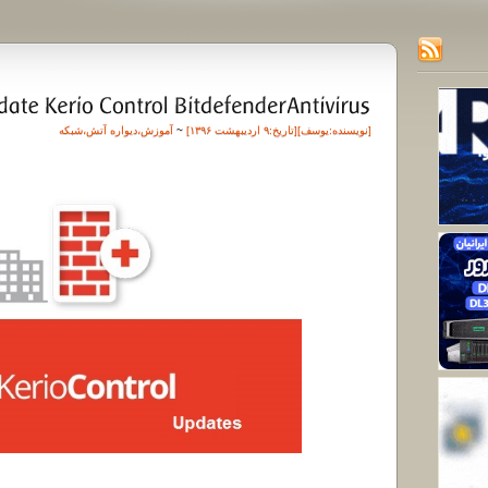
[نویسنده:
یوسف
][تاريخ:۹ اردیبهشت ۱۳۹۶]
~
آموزش
،
دیواره آتش
،
شبکه