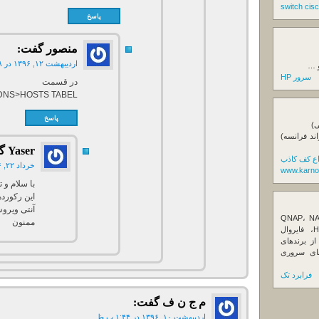
پاسخ
منصور
گفت:
اردیبهشت ۱۲, ۱۳۹۶ در ۸:۱۸ ق.ظ
و …
سرور HP
در قسمت
DNS>HOSTS TABEL
پاسخ
ی)
اند فرانسه)
Yaser
گ
اع کف کاذب
خرداد ۲۲, ۱۳۹۶ در ۵:۳۲ ق.ظ
www.karno
با سلام و 
آنتی ویروس
ننده تخصصی ذخیره‌سازهای تحت شبکه QNAP، NAS
ممنون
کیونپ، راهکارهای بکاپ سازمانی، سرور HPE، فایروال
Fortin، تجهیزات شبکه و هاردهای Enterprise از برندهای
Seagate، Toshiba، Western Di و SSDهای سروری
فرابرد تک
م ج ن ف
گفت:
اردیبهشت ۱۰, ۱۳۹۶ در ۱:۴۴ ب.ظ