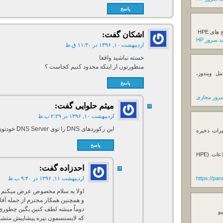
پاسخ
ی HPE
اشکان
گفت:
 سرور HP
اردیبهشت ۱۰, ۱۳۹۶ در ۱۱:۳۰ ق.ظ
خسته نباشید واقعا
منظورتون از اینکه محدود کنیم کجاست ؟
ل ویندوز،
پاسخ
رور مجازی
میثم حلوایی
گفت:
اردیبهشت ۱۰, ۱۳۹۶ در ۲:۲۹ ب.ظ
این رکوردهای DNS را توی DNS Server خودتون نصب کنید
یزات ذخیره
پاسخ
فروش استوریج و دستگاه های بک آپ گیری اطلاعات (HPE
احدزاده
گفت:
https://pa
اردیبهشت ۱۱, ۱۳۹۶ در ۹:۴۰ ب.ظ
اولا یه سلام مخصوص عرض میکنم
و همچنین همکار محترم از جمله آقا
یو
که لایسنسمون نپره پیشاپیش متش