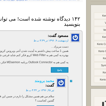
Ker
۱۴۲ دیدگاه نوشته شده است! می توانی
بنویسید
Ve
مسعود
گفت:
Ker
اردیبهشت ۹, ۱۳۹۶ در ۳:۳۹ ب.ظ
Kerio C
دست مریزاد…
همین 1 ساعت پیش داشتم به آپدیت شدن آنتی ویروس کریو فکر میکردم…
Kerio 
بهتره یه کمی هم به Web Filter کریو فکر کنم شاید فرجی شد.. D:
Ke
یه کمی هم به Outlook Connector برنامه MDaemon فکر میکنم…
Syma
پاسخ
Ke
Kerio
محمد برومند
گفت:
تیر ۲۵, ۱۳۹۶ در ۴:۳۲ ب.ظ
سلام من هم همین مشکل را دارم در ضمن این 
گفتین کجاست ؟