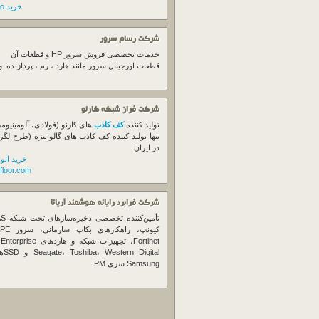
خرید switch cisco
شرکت رسام سرور
خدمات تخصصی فروش
سرور
HP و قطعات آن
قطعات اورجینال
سرور
مانند هارد ، رم ، پردازنده 
شرکت فراز شبکه کارنو
تولید کننده
کف کاذب
های کارنو (فولادی، آلومینیوم
تنها تولید کننده کف کاذب های گالوانیزه (طرح لگر
در ایران
خرید انو
floor.com
شرکت فرابرد رایانه هوشمند آریانا
تأمین‌ک
et
gital
Samsung سری PM.