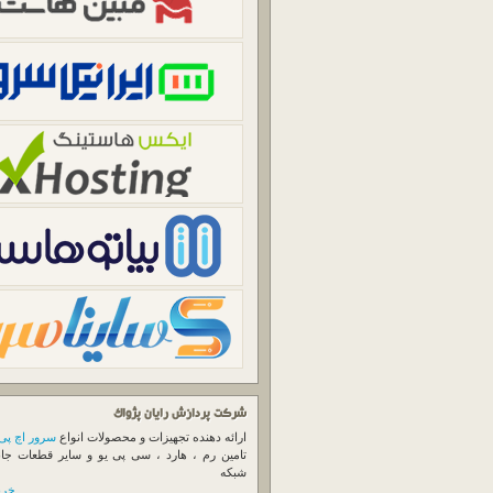
شرکت پردازش رایان پژواک
ارائه دهنده تجهیزات و محصولات انواع
سرور اچ پی
تامین رم ، هارد ، سی پی یو و سایر قطعات جا
شبکه
خرید