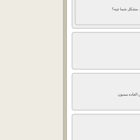
م. مشکل شما چیه؟
 العاده ممنون