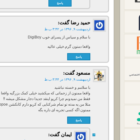
پاسخ
حمید رضا
گفت:
اردیبهشت ۹, ۱۳۹۶ در ۳:۴۲ ب.ظ
با سلام و سپاس از پسرای خوب DigiBoy
واقعا دمتون گرم.خیلی عالیه
پاسخ
مسعود
گفت:
اردیبهشت ۹, ۱۳۹۶ در ۳:۴۴ ب.ظ
با سلامم و خسته نباشید
واقعا ممنون از زحماتی که میکشید خیلی کمک بزرگیه واقعا 
فقط من نمیدونم چرا کریو اینقد جدیدا دجار مشکل میشه !!
مثلا من یه مدته تو تمام شرکتایی که کریو دارم کانکشن ppoe درست کار نمیکنه !!!
ممنون اگه کسی تجربه ای داره بگه
پاسخ
ایمان
گفت: