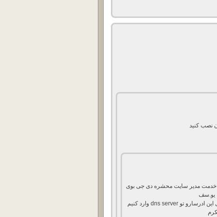
 خدمت مدیر سایت محشره دی جی بوی
 یو.سف
دوماً میشه لطف کنین بگین چطوری این ادرسارو تو dns server وارد کنیم
کرم