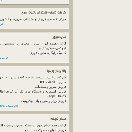
شرکت شبکه گستران یاقوت سرخ
مرکز تخصصی فروش و پشتیبانی سرورها و استوریج ها
خرید
سایناسرور
ارائه دهنده انواع سرور مجازی با سیستم عام
لینوکس، میکروتیک و …
کانفیگ رایگان، تحویل فوری
خرید س
پانا پرداز پرسیا
شرکت پانا پرداز پرسیا عرضه کننده سرور و تجه
سازی اطلاعات HPE
فروش سرور و متعلقات
Tape Drives)
فروش روتر و سوییچهای میکروتیک
napardaz.com
مستر شبکه
ارائه دهنده انواع تجهیزات شبکه بصورت پسیو و اکت
فروش انواع محصولات سیسکو