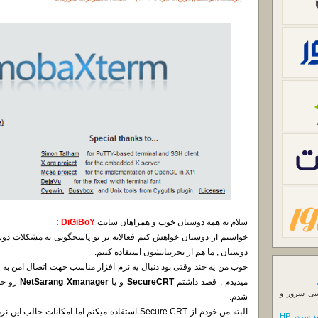
سلام به همه دوستان خوب و همراهان سایت
DiGiBoY :
خواستم از دوستان خواهش کنم فعالانه تر تو پاسخگویی به مشکلات دو
دوستان , ما هم از تجربیاتشون استفاده کنیم.
میدیدم , قصد داشتم
SecureCRT
و یا
NetSarang Xmanager
رو خد
نبی سرور و
شدم.
البته من خودم از Secure CRT استفاده میکنم اما امکانا
 سرور HP