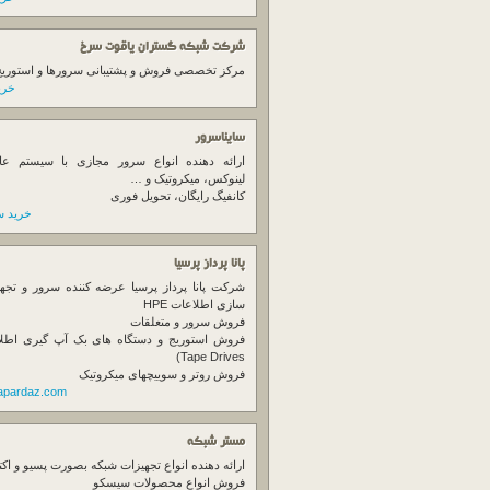
شرکت شبکه گستران یاقوت سرخ
مرکز تخصصی فروش و پشتیبانی سرورها و استوریج ها
خرید
سایناسرور
ارائه دهنده انواع سرور مجازی با سیستم عام
لینوکس، میکروتیک و …
کانفیگ رایگان، تحویل فوری
خرید س
پانا پرداز پرسیا
شرکت پانا پرداز پرسیا عرضه کننده سرور و تجه
سازی اطلاعات HPE
فروش سرور و متعلقات
Tape Drives)
فروش روتر و سوییچهای میکروتیک
napardaz.com
مستر شبکه
ارائه دهنده انواع تجهیزات شبکه بصورت پسیو و اکت
فروش انواع محصولات سیسکو