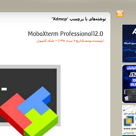
نوشته‌های با برچسب ‘Xdmcp’
[نویسنده:
یوسف
][تاريخ:۷ مرداد ۱۳۹۸]
~
شبکه
،
کامپیوتر