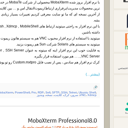
با نرم افزار 
ترین محصولات مدیریت/یرفراری ارتباط/ریموت/انتقال امن و … بین کلای
از آخرین نسخه ای که ما تو سایت معرفی کردیم تغییرات بسیار زیادی د
بشه.
داشته باشین.
میتونید با استفاده از نرم افزار محبوب VNC هم به سیستم هاتون ریموت بزنید.
میتونید به سیستم های Solaris شرکت Sun هم ریموت بزنید.
یه فابلیت خوب این نرم افزار ا
,VNC Server , … هم مورد استفاده قرار بگیره.
کرک نرم افزار هم سادس ، پس از نصب فایل Custom.mxtpro رو تو پوشه نصب شده کپی میکنید
(بیشتر…)
obaXterm
،
PowerShell
،
Pro
،
RDP
،
Sell
،
SFTP
،
SSH
،
Telnet
،
Ubuntu Shell
،
Xdmcp
،
VNC
،
سرور
،
کرک
،
کلاینت
،
نسخه
،
ویندوز
[نویسنده:
یوسف
][تاريخ:۵ مرداد ۱۳۹۴]
~
شبکه
،
کامپیوتر
،
مانیتورینگ