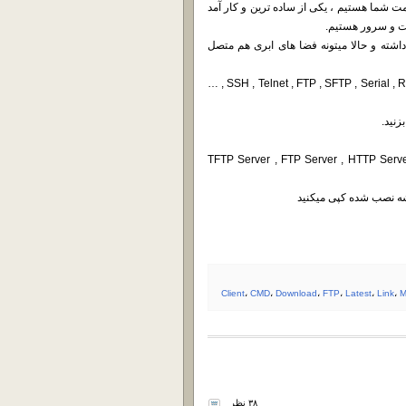
بروز شده MobaXterm محصولی از شرکت MobaTe در خدمت شما هستیم ، یکی از ساده ترین و کار آمد
نت و سرور هستیم.
اشته و حالا میتونه فضا های ابری هم متصل
با این نرم افزار به راحتی میتونید ارتباط های SSH , Telnet , FTP , SFTP , Serial , Rsh , Xdmcp , MobileShell , …
ینه که میتونه به عنوان TFTP Server , FTP Server , HTTP Server , SSH Server
Client
،
CMD
،
Download
،
FTP
،
Latest
،
Link
،
M
۳۸ نظر