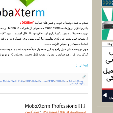
سلام به همه دوستان خوب و همراهان سایت
DiGiBoY :
با نرم افزار 
ترین محصولات مدیریت/یرفراری ارتباط/ریموت/انتقال امن و … بین کلای
از نسخه قبل تغییرات زیادی نداشته اما کلی بهبود توی عملکردش و رفع با
استفاده میکنم و بسیار کارآمد هست.
چون تو پست های قبل راجع به این محصول قبلاً صحبت شده منم بسنده میک
کرک نرم افزار هم سادس ، پس از نصب فایل Custom.mxtpro رو تو پوشه نصب شده کپی میکنید
(بیشتر…)
rm
،
MobileShell
،
Putty
،
RDP
،
Rsh
،
Server
،
SFTP
،
SSH
،
Sun
،
Telnet
،
Xdmcp
دانلود
،
لایسنس
[نویسنده:
یوسف
][تاريخ:۱۵ اردیبهشت ۱۳۹۸]
~
شبکه
،
کامپیوتر