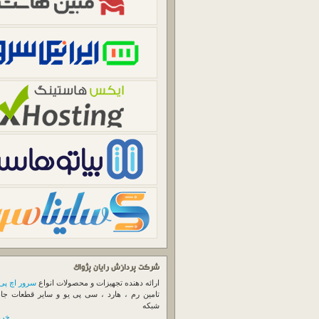
شرکت پردازش رایان پژواک
ارائه دهنده تجهیزات و محصولات انواع
سرور اچ پی
تامین رم ، هارد ، سی پی یو و سایر قطعات جا
شبکه
خرید