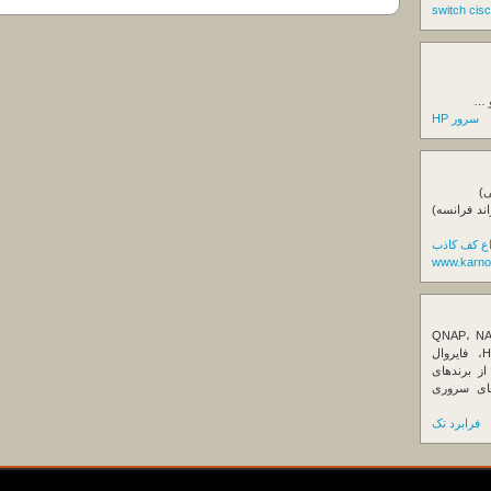
و …
سرور HP
ی)
اند فرانسه)
اع کف کاذب
www.karno
ننده تخصصی ذخیره‌سازهای تحت شبکه QNAP، NAS
کیونپ، راهکارهای بکاپ سازمانی، سرور HPE، فایروال
Fortin، تجهیزات شبکه و هاردهای Enterprise از برندهای
Seagate، Toshiba، Western Di و SSDهای سروری
فرابرد تک