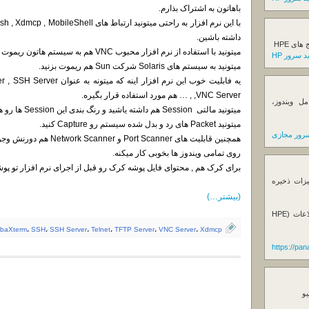
باهاتون به اشتراک بذارم.
داشته باشین.
ی HPE
میتونید با استفاده از نرم افزار محبوب VNC هم به سیستم هاتون ریموت بزنید.
 سرور HP
میتونید به سیستم های Solaris شرکت Sun هم ریموت بزنید.
یه فابلیت خوب این نرم افزار ا
,VNC Server , … هم مورد استفاده قرار بگیره.
ل ویندوز،
میتونید مالتی Session هم داشته یاشید و رنگ بندی این Session ها رو هم تغییر بدید.
میتونید Packet های رد و بدل شده سیستم رو Capture کنید.
رور مجازی
همچنین قابلیت های Port Scanner و Network Scanner هم دورنش وجود داره که بسیار کار رابندازه.
روی تمامی ویندوز ها بخوبی کار میکنه.
برای کرک هم , محتوای فایل پوشه کرک رو قبل از اجرای نرم افزار تو پ
یزات ذخیره
(بیشتر…)
فروش استوریج و دستگاه های بک آپ گیری اطلاعات (HPE
baXterm
،
SSH
،
SSH Server
،
Telnet
،
TFTP Server
،
VNC Server
،
Xdmcp
https://pa
یو