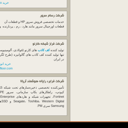
خرید switch cisco
شرکت رسام سرور
خدمات تخصصی فروش
سرور
HP و قطعات آن
قطعات اورجینال
سرور
مانند هارد ، رم ، پردازنده 
شرکت فراز شبکه کارنو
تولید کننده
کف کاذب
های کارنو (فولادی، آلومینیوم
تنها تولید کننده کف کاذب های گالوانیزه (طرح لگر
در ایران
خرید انو
floor.com
شرکت فرابرد رایانه هوشمند آریانا
تأمین‌ک
et
gital
Samsung سری PM.