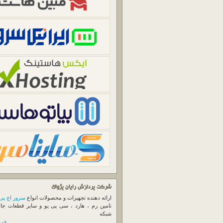
شرکت پردازش رایان پژواک
ارائه دهنده تجهیزات و محصولات انواع
سرور اچ پی
تامین رم ، هارد ، سی پی یو و سایر قطعات جا
شبکه
خرید