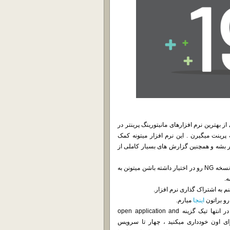
ر خدمت شما هستیم. یکی از بهترین نرم افزارهای مانیتورینگ پرینتر در
رینت میگیرن . این نرم افزار میتونه کمک
تر بشه و همچنین گزارش های بسیار کاملی از
نسخه MF کاملترین محصول شرکت هست و فقط کاربران سازمانی که نسخه NG رو در اختیار داشته باشن میتونن به
 به اشتراک گذاری نرم افزار.
و براتون
اینجا
میارم.
نحوه کرک : نرم افزار رو حالت Standard Primary نصب میکنید و در انتها تیک گزینه open application and
کامل از اجرای اون خودداری میکنید ، چهار تا سرویس