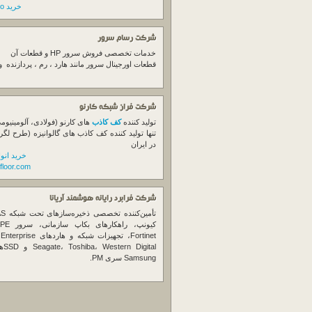
خرید switch cisco
شرکت رسام سرور
خدمات تخصصی فروش
سرور
HP و قطعات آن
قطعات اورجینال
سرور
مانند هارد ، رم ، پردازنده 
شرکت فراز شبکه کارنو
تولید کننده
کف کاذب
های کارنو (فولادی، آلومینیوم
تنها تولید کننده کف کاذب های گالوانیزه (طرح لگر
در ایران
خرید انو
floor.com
شرکت فرابرد رایانه هوشمند آریانا
تأمین‌ک
et
gital
Samsung سری PM.