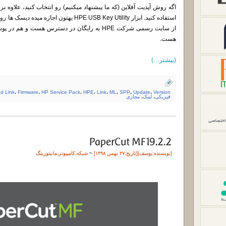
هست.
(بیشتر…)
d Link
،
Firmware
،
HP Service Pack
،
HPE
،
Link
،
ML
،
SPP
،
Update
،
Version
فیزیکی
،
لینک
،
مجازی
[نویسنده:
یوسف
][تاريخ:۲۷ بهمن ۱۳۹۸]
~
شبکه
،
کامپیوتر
،
مانیتورینگ