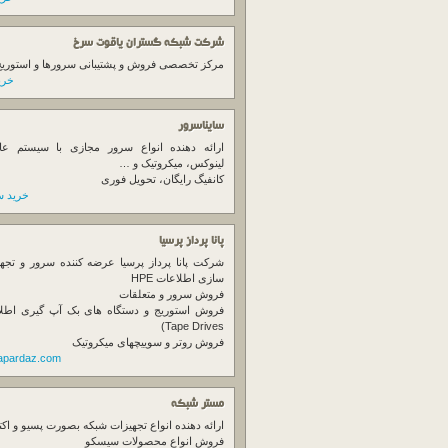
شرکت شبکه گستران یاقوت سرخ
مرکز تخصصی فروش و پشتیبانی سرورها و استوریج ها
خرید
سایناسرور
ارائه دهنده انواع سرور مجازی با سیستم عام
لینوکس، میکروتیک و …
کانفیگ رایگان، تحویل فوری
خرید س
پانا پرداز پرسیا
شرکت پانا پرداز پرسیا عرضه کننده سرور و تجه
سازی اطلاعات HPE
فروش سرور و متعلقات
Tape Drives)
فروش روتر و سوییچهای میکروتیک
napardaz.com
مستر شبکه
ارائه دهنده انواع تجهیزات شبکه بصورت پسیو و اکت
فروش انواع محصولات سیسکو