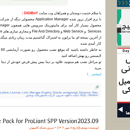
با سلام خدمت دوستان و همراهان وب سایت
DiGiBoY :
Services و Web Service و File And Directory و مجازی سازی های Vmware و Xen و … .
از آخرین نسخه ای ما براتون به اشتراک گذاشتیم مدت زمان زیادی میگذ
کار آمدی شده.
به
لایسنس رو بهش اضافه کنید.
ببرید.
(بیشتر…)
Latest
،
License
،
Link
،
Manage Engine
،
Oracle
،
postgresql
،
Services
،
Site
،
Version
،
SQL
،
اینک
،
دانلود
،
سرور
،
کرک
،
مانیتورینگ
،
ویندوز
[نویسنده:
یوسف
][تاريخ:۸ مهر ۱۴۰۲]
~
سرور
،
شبکه
،
کامپیوتر