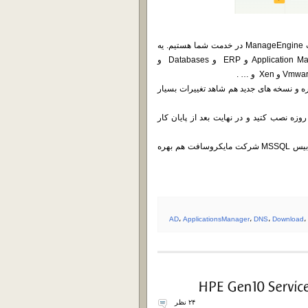
با نرم افزار بروز شده Application Manager محصولی دیگه از شرکت ManageEngine در خدمت شما هستیم. یه
محصول بسیار کار آمد برای مانیتورینک سرویس هایی همچون Application Manager و ERP و Databases و
ره و نسخه های جدید هم شاهد تغییرات بسیار
 خاطر داشته باشید که موقع نصب محصول رو بصورت آزمابشی 60 روزه نصب کتید و در نهایت بعد از پایان کار
تو مراحل نصب هم مبتونید علاوه بر دیتا بیس پیش فرض خودش از دیتا بیس MSSQL شرکت مایکروسافت هم بهره
AD
،
ApplicationsManager
،
DNS
،
Download
،
۲۴ نظر