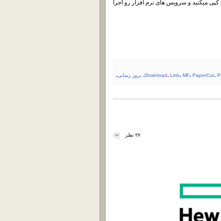
PaperCut رو Stop میکنید ، محتوای پوشه کرک رو در مسیر \server\lib کپی میکنید و سرویس های نرم افزار رو اجرا
P
،
PaperCut
،
MF
،
Link
،
Download
،
بروز رسانی
،
۲۷ نظر