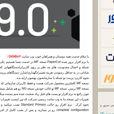
با سلام خدمت همه دوستان و همراهان خوب وب سایت
DiGiBoY :
با نرم افزار بروز شده PaperCut نسخه MF د
شبکه و اعمال محدودیت های مد نظر بر روی کاربران/دستگاههایی که پ
شایانی در به حداقل رسوندن هزینه تعمیر/نگهداری/شارژ دستگاهای پرین
نحوه کاربرد پرینت تو شبکه یا سازمانشون بهشون ارایه بده.
نسخه MF برسن. نسخه MF تو غالب خودش نسخه NG رو هم شامل میشه.
چون راجع به نرم افزار تو پست های قبل زیاد صحبت شده منم بسنده میکنم
تغییرات این نسخه بنا به وب سایت رسمی شرکت که من لیست تغییرات ر
نبی سرور و
complete configuration رو بر میدارید و پس از نصب 
 سرور HP