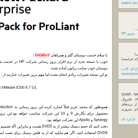
و …
سرور HP
ی)
با سلام خدمت دوستای گلم و همراهان
DiGiBoY :
اند فرانسه)
خوب با نسخه جدید از ن
دوستان خوب سایت براتون آماده شده.
اع کف کاذب
www.karno
تو این نسخه تغییرات زیادی انجام نشده اما مهم ترین تغییرات عبارتند از :
ng VMware ESXi 6.7 U1
ننده تخصصی ذخیره‌سازهای تحت شبکه QNAP، NAS
کیونپ، راهکارهای بکاپ سازمانی، سرور HPE، فایروال
Fortin، تجهیزات شبکه و هاردهای Enterprise از برندهای
Seagate، Toshiba، Western Di و SSDهای سروری
فرابرد تک
Synergy و Apollo این شرکت خواهد بود.