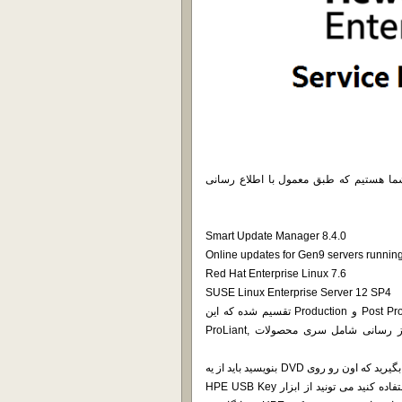
رم افزار بروز رسانی شرکت HP در خدمت شما هستیم که طبق معمول با اطلاع رسانی
Smart Update Manager 8.4.0
Online updates for Gen9 servers runni
Red Hat Enterprise Linux 7.6
SUSE Linux Enterprise Server 12 SP4
همونظور که محمد عزیز قبلاً اشاره کرده این بروز رسانی به Post Production و Production تقسیم شده که این
محصول برای نگارش 9 و 10 این شرکت مناسب خواهد بود.این بروز رسانی شامل سری محصولات ProLiant,
دقت کنید که حجم دیسک بیشتر از یه DVD5 هست و بنابراین اگه تصمیم بگیرید که اون رو روی DVD بنویسید باید از یه
DVD9 استفاده کنید. اگر هم مایلید که از یه فلش دیسک برای نصب استفاده کنید می تونید از ابزار HPE USB Key