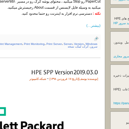
میکنید به وسیله فایل لایسنس از قسمت About رجیسترش میکنید.
نکته
:
دسترسی نرم افزار به اینترنت رو حتما محدود کنید.
ی HPE
 سرور HP
(بیشتر…)
ل ویندوز،
rint Management
،
Print Monitoring
،
Print Server
،
Server
،
Version
،
Windows
سرور
،
کرک
،
لینک
،
نسخه
رور مجازی
یزات ذخیره
[نویسنده:
یوسف
][تاريخ:۱۷ فروردین ۱۳۹۸]
~
شبکه
،
کامپیوتر
فروش استوریج و دستگاه های بک آپ گیری اطلاعات (HPE
https://pa
یو