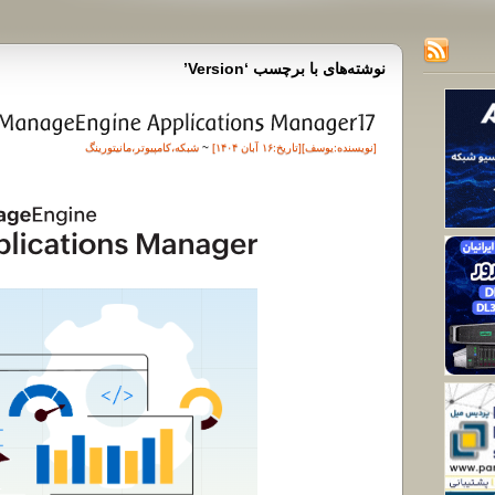
نوشته‌های با برچسب ‘Version’
[نویسنده:
یوسف
][تاريخ:۱۶ آبان ۱۴۰۴]
~
شبکه
،
کامپیوتر
،
مانیتورینگ