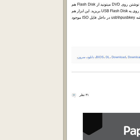
اگه روش آپدیت آفلاین (که ما پیشنهاد میکنیم) رو انتخاب کنید، علاوه بر نوشتن روی DVD میتونید از Flash Disk هم
استفاده کنید. ابزار HPE USB Key Utility بهتون اجازه میده دیسک ها رو روی یه USB Flash Disk بریزید. این ابزار هم
از سایت رسمی شرکت HPE به رایگان در دسترس هست و هم در پوشه usb\hpusbkey در داخل فایل ISO موجود
Downloa
،
Download
،
DL
،
BIOS
،
دانلود
،
سرور
،
۳۱ نظر