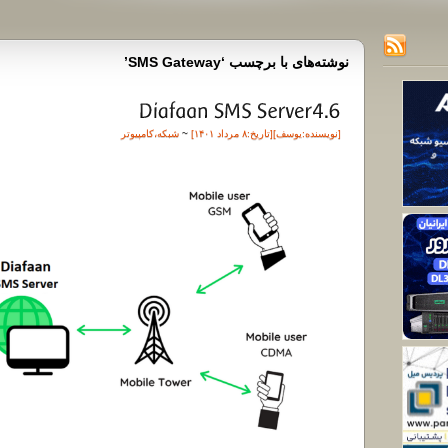
نوشته‌های با برچسب ‘SMS Gateway’
[نویسنده:
یوسف
][تاريخ:۸ مرداد ۱۴۰۱]
~
شبکه
،
کامپیوتر