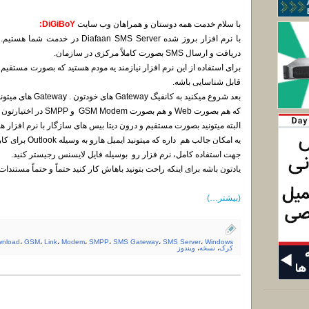
با سلام خدمت همه دوستان و همراهان وب سایت
DiGiBoY:
با نرم افزار بروز شده an SMS Server
دریافت و ارسال SMS بصورت کاملاً مرکزی در سازمان.
برای استفاده از این نرم افزار نیازمند یه مودم هستید که بصورت مستقیم 
قابل شناسایی باشه.
بعد شروع میکنید به ک
که هم بصورت Web و هم بصورت GSM Modem و SMPP در اختیارتون قرار میگیره.
البته میتونید بصورت مستقیم و درون دیتا بیس های سازگار با نرم افزار هم این SMS Gateway Server رو صد
یه امکان جالب هم داره که میتونید ایمیل هارو به وسیله Outlook برای کاربر SMS کنید.
جهت استفاده کامل، نرم فزار رو بوسیله فایل لایسنس رجیستر کنید.
یادتون باشه برای اینکه راحت بتونید باهاش کار کنید حتماً و حتماً مستندات 
(بیشتر…)
wnload
،
GSM
،
Link
،
Modem
،
SMPP
،
SMS Gateway
،
SMS Server
،
Windows
کرک
،
نسخه
،
ویندوز