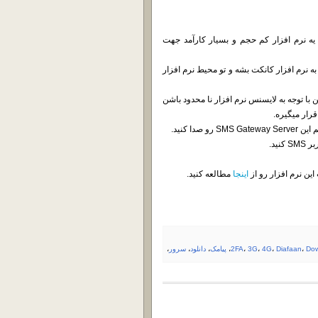
Diafa در خدمت شما هستیم. یه نرم افزار کم حجم و بسیار کارآمد جهت
به نرم افزار کانکت بشه و تو محیط نرم افزار
انفیگ Gateway های خودتون . Gateway های میتونن با توجه به لایسنس نرم افزار نا محدود باشن
ا کنید.
این نرم افزار رو از
اینجا
مطالعه کنید.
Do
،
Diafaan
،
4G
،
3G
،
2FA
،
پیامک
،
دانلود
،
سرور
،