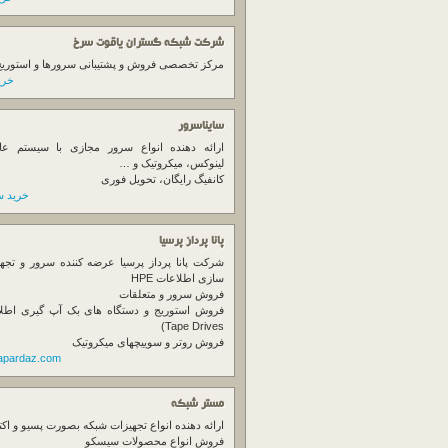
شرکت شبکه گستران یاقوت سرخ
مرکز تخصصی فروش و پشتیبانی سرورها و استوریج ها
خرید
سایناسرور
ارائه دهنده انواع سرور مجازی با سیستم عام
لینوکس، میکروتیک و …
کانفیگ رایگان، تحویل فوری
خرید س
پانا پرداز پرسیا
شرکت پانا پرداز پرسیا عرضه کننده سرور و تجه
سازی اطلاعات HPE
فروش سرور و متعلقات
Tape Drives)
فروش روتر و سوییچهای میکروتیک
napardaz.com
مستر شبکه
ارائه دهنده انواع تجهیزات شبکه بصورت پسیو و اکت
فروش انواع محصولات سیسکو