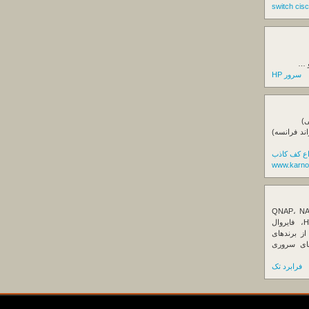
و …
سرور HP
ی)
اند فرانسه)
اع کف کاذب
www.karno
ننده تخصصی ذخیره‌سازهای تحت شبکه QNAP، NAS
کیونپ، راهکارهای بکاپ سازمانی، سرور HPE، فایروال
Fortin، تجهیزات شبکه و هاردهای Enterprise از برندهای
Seagate، Toshiba، Western Di و SSDهای سروری
فرابرد تک