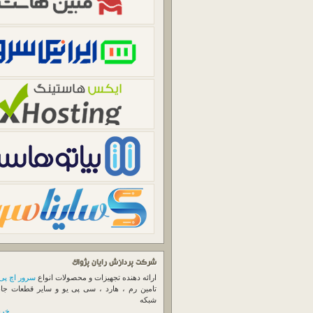
شرکت پردازش رایان پژواک
ارائه دهنده تجهیزات و محصولات انواع
سرور اچ پی
تامین رم ، هارد ، سی پی یو و سایر قطعات جا
شبکه
خرید