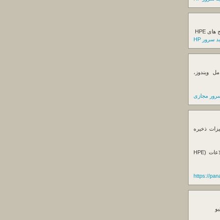
ی HPE
 سرور HP
ل ویندوز،
رور مجازی
یزات ذخیره
فروش استوریج و دستگاه های بک آپ گیری اطلاعات (HPE
https://pa
یو