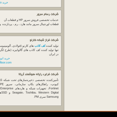
خرید switch cisco
شرکت رسام سرور
خدمات تخصصی فروش
سرور
HP و قطعات آن
قطعات اورجینال
سرور
مانند هارد ، رم ، پردازنده 
شرکت فراز شبکه کارنو
تولید کننده
کف کاذب
های کارنو (فولادی، آلومینیوم
تنها تولید کننده کف کاذب های گالوانیزه (طرح لگر
در ایران
خرید انو
floor.com
شرکت فرابرد رایانه هوشمند آریانا
تأمین‌ک
et
gital
Samsung سری PM.