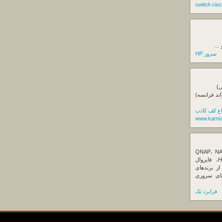
و …
سرور HP
ی)
اند فرانسه)
اع کف کاذب
www.karno
ننده تخصصی ذخیره‌سازهای تحت شبکه QNAP، NAS
کیونپ، راهکارهای بکاپ سازمانی، سرور HPE، فایروال
Fortin، تجهیزات شبکه و هاردهای Enterprise از برندهای
Seagate، Toshiba، Western Di و SSDهای سروری
فرابرد تک