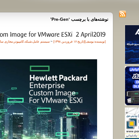
نوشته‌های با برچسب ‘Pre-Gen’
[نویسنده:
یوسف
][تاريخ:۱۶ فروردین ۱۳۹۸]
~
سیستم عامل
،
شبکه
،
کامپیوتر
،
مجازی سا