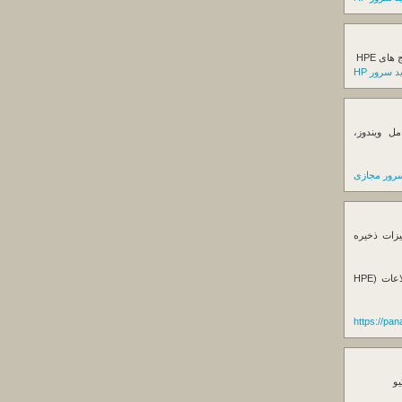
ی HPE
 سرور HP
ل ویندوز،
رور مجازی
یزات ذخیره
فروش استوریج و دستگاه های بک آپ گیری اطلاعات (HPE
https://pa
یو