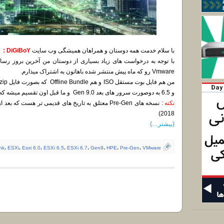
با سلام خدمت همه دوستان و همراهان همیشگی وب سایت
DiGiBoY :
Vmware رو که ماه پیش منتشر شده باهاتون به اشتراک میذارم.
و 6.5 به دوصورت سرور های بعد Gen 9.0 و ما قبل اون تقسیم میشه که تو دانلود و نصبش دقت کنید.
نکته
2018)
(بیشتر…)
ink
،
ESXi
،
Esxi 6.0
،
ESXi 6.5
،
ESXi 6.7
،
Gen9
،
HPE
،
Pre-Gen
،
VMware