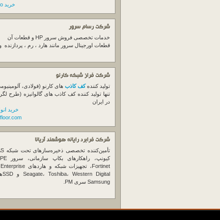
خرید switch cisco
شرکت رسام سرور
خدمات تخصصی فروش
سرور
HP و قطعات آن
قطعات اورجینال
سرور
مانند هارد ، رم ، پردازنده 
شرکت فراز شبکه کارنو
تولید کننده
کف کاذب
های کارنو (فولادی، آلومینیوم
تنها تولید کننده کف کاذب های گالوانیزه (طرح لگر
در ایران
خرید انو
floor.com
شرکت فرابرد رایانه هوشمند آریانا
تأمین‌ک
et
gital
Samsung سری PM.