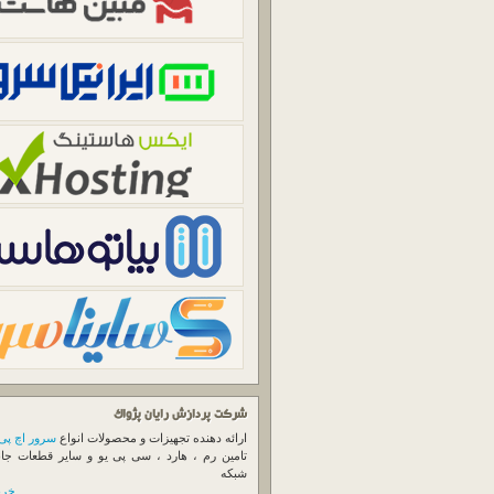
شرکت پردازش رایان پژواک
ارائه دهنده تجهیزات و محصولات انواع
سرور اچ پی
تامین رم ، هارد ، سی پی یو و سایر قطعات جا
شبکه
خرید