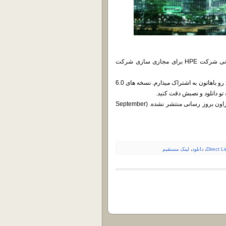
با توجه به درخواست های زیاد بسیاری از دوستان من آخرین بروز رسانی شرکت HPE برای مجازی سازی شرکت
من هم فایل بوت مستقل ISO و هم Offline Bundle که بصورت فایل zip رو باهاتون به اشتراک میذارم. نسخه های 6.0
: نسخه های Pre-Gen معتلق به تاریخ های قدیمی تر هست که بعد ازاون بروز رسانی منتشر نشده. (September
Direct L
،
دانلود
،
لینک مستقیم