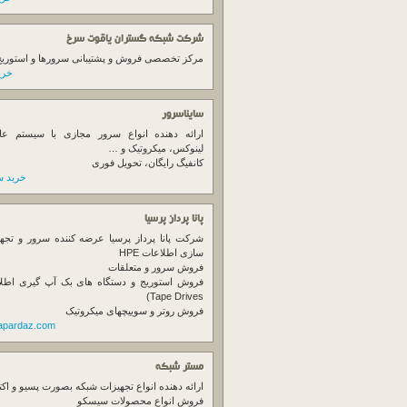
شرکت شبکه گستران یاقوت سرخ
مرکز تخصصی فروش و پشتیبانی سرورها و استوریج ها
خرید
سایناسرور
ارائه دهنده انواع سرور مجازی با سیستم عام
لینوکس، میکروتیک و …
کانفیگ رایگان، تحویل فوری
خرید س
پانا پرداز پرسیا
شرکت پانا پرداز پرسیا عرضه کننده سرور و تجه
سازی اطلاعات HPE
فروش سرور و متعلقات
Tape Drives)
فروش روتر و سوییچهای میکروتیک
napardaz.com
مستر شبکه
ارائه دهنده انواع تجهیزات شبکه بصورت پسیو و اکت
فروش انواع محصولات سیسکو