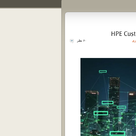
زی
۶۰ نظر