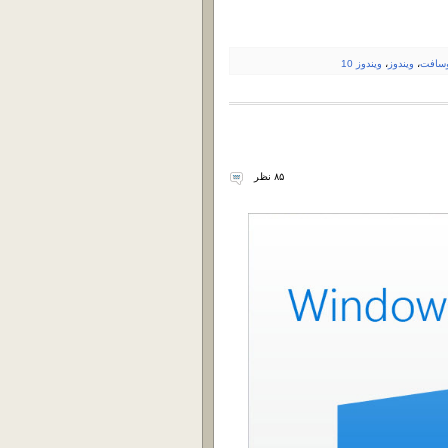
وسافت
،
ویندوز
،
ویندوز 10
۸۵ نظر