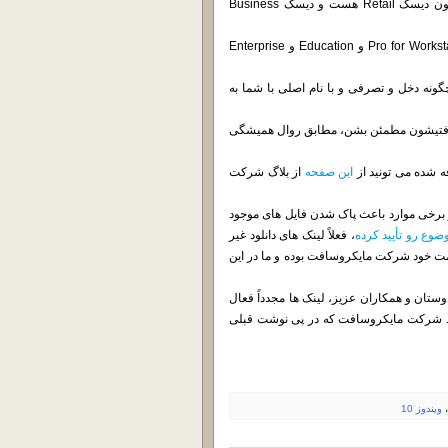
اختیارتون قرار داده شده. در حقیقیت دیسک Consumer Editions همون دیسک Retail هست و دیسک Business
لازم به ذکر هست که دیسک Business شامل نسخه های Pro و Pro for Workstations و Education و Enterprise
ونه دخل و تصرفی و با نام اصلی با شما به
ریافتیشون مطمئن بشن، مطابق روال همیشگی
این صفحه
از بلاگ شرکت
در برخی موارد باعث پاک شدن فایل های موجود
وع رو تأیید کرده
، فعلاً لینک های دانلود غیر
مت خود شرکت مایکروسافت بوده و ما در این
وستان و همکاران عزیز، لینک ها مجدداً فعال
ط شرکت مایکروسافت که در پی نوشت قبلی
،
ویندوز 10