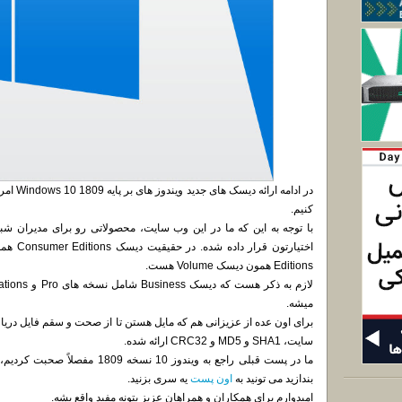
کنیم.
Editions همون دیسک Volume هست.
میشه.
برای اون عده از عزیزانی هم که مایل هستن تا از صحت و سقم فایل د
سایت، SHA1 و MD5 و CRC32 ارائه شده.
ما در پست قبلی راجع به ویندوز 10 نس
بندازید می تونید به
اون پست
یه سری بزنید.
امیدوارم برای همکاران و همراهان عزیز بتونه مفید واقع بشه.