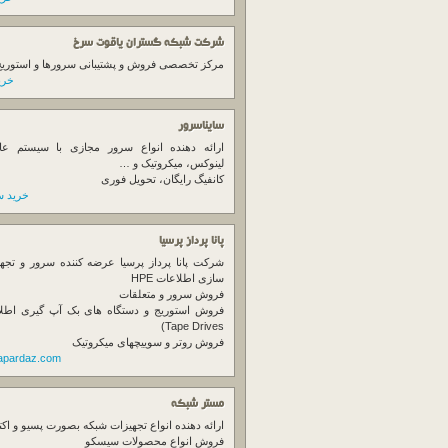
شرکت شبکه گستران یاقوت سرخ
مرکز تخصصی فروش و پشتیبانی سرورها و استوریج ها
خرید
سایناسرور
ارائه دهنده انواع سرور مجازی با سیستم عام
لینوکس، میکروتیک و …
کانفیگ رایگان، تحویل فوری
خرید س
پانا پرداز پرسیا
شرکت پانا پرداز پرسیا عرضه کننده سرور و تجه
سازی اطلاعات HPE
فروش سرور و متعلقات
Tape Drives)
فروش روتر و سوییچهای میکروتیک
napardaz.com
مستر شبکه
ارائه دهنده انواع تجهیزات شبکه بصورت پسیو و اکت
فروش انواع محصولات سیسکو