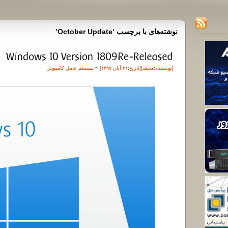
نوشته‌های با برچسب ‘October Update’
[نویسنده:
محمد
][تاريخ:۲۶ آبان ۱۳۹۷]
~
سیستم عامل
،
کامپیوتر