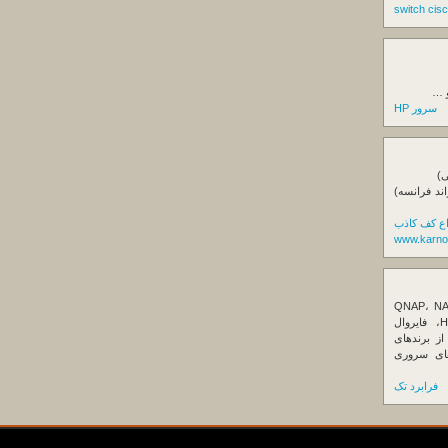
و …
سرور HP
ی)
اند فرانسه)
اع کف کاذب
www.karno
ننده تخصصی ذخیره‌سازهای تحت شبکه QNAP، NAS
کیونپ، راهکارهای بکاپ سازمانی، سرور HPE، فایروال
Fortin، تجهیزات شبکه و هاردهای Enterprise از برندهای
Seagate، Toshiba، Western Di و SSDهای سروری
فرابرد تک