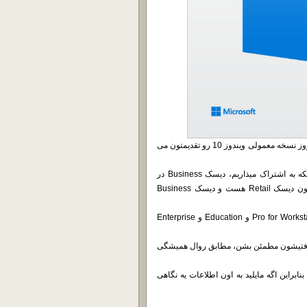
در ادامه ارائه دیسک های جدید ویندوز های بر پایه Windows 10 1809 امروز نسخه معمولی ویندوز 10 رو تقدیمتون می
با توجه به این که ما در این وب سایت، محصولاتی رو برای مدیران شبکه به اشتراک میذاریم، دیسک Business در
اختیارتون قرار داده شده. در حقیقیت دیسک Consumer Editions همون دیسک Retail هست و دیسک Business
لازم به ذکر هست که دیسک Business شامل نسخه های Pro و Pro for Workstations و Education و Enterprise
ریافتیشون مطمئن بشن، مطابق روال همیشگی
خه 1809 مفصلاً صحبت کردیم، بنابراین اگه مایلید به اون اطلاعات یه نگاهی