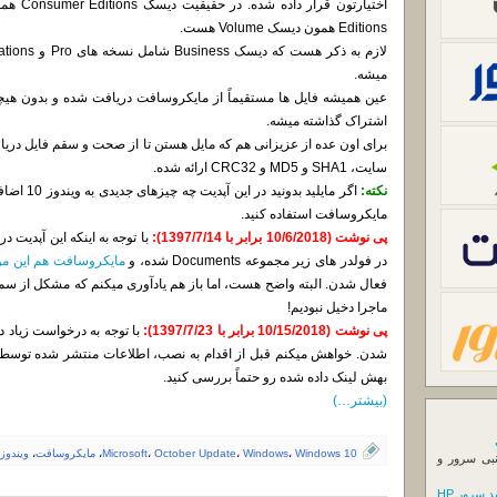
Editions همون دیسک Volume هست.
میشه.
عین همیشه فایل ها مستقیماً از مایکروسافت دریافت شده و بدون هیچگ
اشتراک گذاشته میشه.
برای اون عده از عزیزانی هم که مایل هستن تا از صحت و سقم فایل د
سایت، SHA1 و MD5 و CRC32 ارائه شده.
نکته:
اگر مایلید بدونید در این آپدیت چه چیزهای جدیدی به ویندوز 10 اضافه شده می تونید از
مایکروسافت استفاده کنید.
پی نوشت (10/6/2018 برابر با 1397/7/14):
با توجه به اینکه این آپدیت 
در فولدر های زیر مجموعه Documents شده، و
مایکروسافت هم این موض
فعال شدن. البته واضح هست، اما باز هم یادآوری میکنم که مشکل از س
ماجرا دخیل نبودیم!
پی نوشت (10/15/2018 برابر با 1397/7/23):
با توجه به درخواست زیاد د
شدن. خواهش میکنم قبل از اقدام به نصب، اطلاعات منتشر شده توس
بهش لینک داده شده رو حتماً بررسی کنید.
(بیشتر…)
Windows 10
،
Windows
،
October Update
،
Microsoft
،
مایکروسافت
،
ویندوز
نبی سرور و
 سرور HP