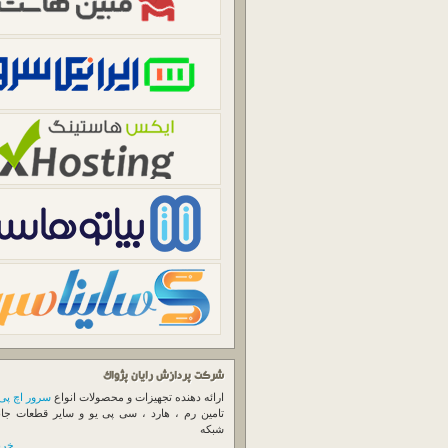
شرکت پردازش رایان پژواک
ارائه دهنده تجهیزات و محصولات انواع
سرور اچ پی
تامین رم ، هارد ، سی پی یو و سایر قطعات جا
شبکه
خرید