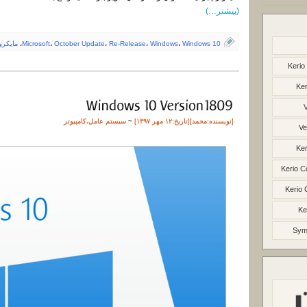
(بیشتر…)
Windows 10
،
Windows
،
Re-Release
،
October Update
،
Microsoft
،
مایکر
Kerio
Ker
[نویسنده:
محمد
][تاريخ:۱۲ مهر ۱۳۹۷]
~
سیستم عامل
،
کامپیوتر
Ve
Ker
Kerio C
Kerio 
Ke
Syma