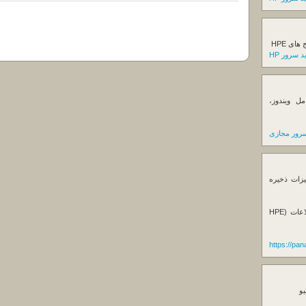
ی HPE
 سرور HP
ل ویندوز،
رور مجازی
یزات ذخیره
فروش استوریج و دستگاه های بک آپ گیری اطلاعات (HPE
https://pa
یو