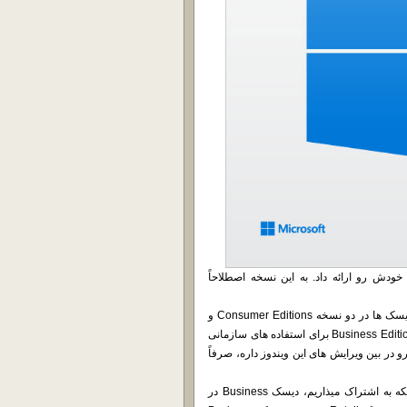
رکت مایکروسافت دیروز نسخه جدید سیستم عامل Windows 10 خودش رو ارائه داد. به این نسخه اصطلاحاً
در این نسخه نحوه ارائه دیسک ها درست شبیه به نسخه 1803 هست. دیسک ها در دو نسخه Consumer Editions و
Business Editions ارائه شده که البته تقریباً واضح هست که دیسک Business Editions برای استفاده های سازمانی
وز 10 که بیشترین قابلیت ها رو در بین ویرایش های این ویندوز داره، صرفاً
با توجه به این که ما در این وب سایت، محصولاتی رو برای مدیران شبکه به اشتراک میذاریم، دیسک Business در