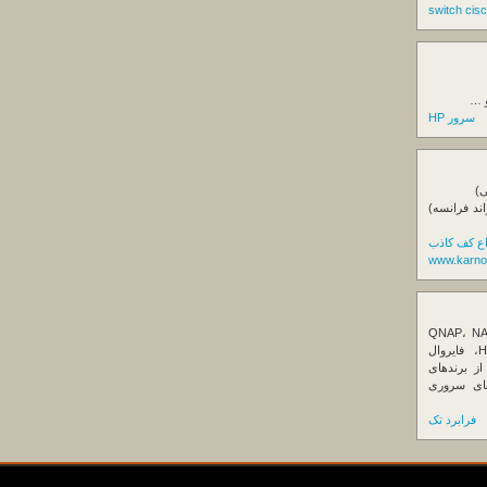
و …
سرور HP
ی)
اند فرانسه)
اع کف کاذب
www.karno
ننده تخصصی ذخیره‌سازهای تحت شبکه QNAP، NAS
کیونپ، راهکارهای بکاپ سازمانی، سرور HPE، فایروال
Fortin، تجهیزات شبکه و هاردهای Enterprise از برندهای
Seagate، Toshiba، Western Di و SSDهای سروری
فرابرد تک