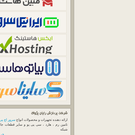
شرکت پردازش رایان پژواک
ارائه دهنده تجهیزات و محصولات انواع
سرور اچ پی
تامین رم ، هارد ، سی پی یو و سایر قطعات جا
شبکه
خرید