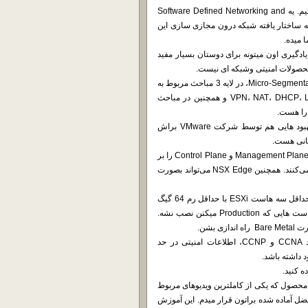
امروز با نرم افزار NSX محصول شرکت VMware در خدمت شما هستیم. یه Software Defined Networking and
رفته ساختار یافته شبکه درون مجازی سازی این
 میده.
س دونستن و یادگیری اون میتونه برای دوستان بسیار مفید
ز محصولات امنیتی وشبکه ای نیست.
این محصول قابلیت‌های سوئیچ مجازی با بیشتر امکانات لایه دویی و Micro-Segmentation، در لایه 3 مباحث مربوط به
مسیریابی و VRF، بیشتر سرویس‌های شبکه از جمله VPN، NAT، DHCP، Load Balancing و همچنین در مباحث
مکانیزم IPS/IDS فایروال این محصول متعلق به Suricata هست که بهبود هایی هم توسط شرکت VMware براش
محصول مدیرتی NSX Manager برروی ESXi، Deploy می‌شود و نقش Management Plane و Control Plane را بر
عهده می‌گیرد خود ESXi و Edge Node هم نقش Data Plane را بازی می‌کنند. همچنین NSX Edge می‌تواند بصورت
برای استفاده از این محصول علاوه بر vCenter نیاز به DNS Server و حداقل سه هاست ESXi با حداقل رم 64 گیگ
نیاز هست. هرچند که شرکت سازنده تاکید کرده این محصول بر روی هاست هایی که Production میکنن نصب نشه.
نکته : پیشنهاد میشه برای کار با ین نرم افزار اطلاعات شبکه در حد CCNA و CCNP، اطلاعات امنیتی در حد
ه کنید.
 محصول که یکی از کاملترین ویدیوهای مربوط
ضل آماده شده براتون قرار میدم. این آموزش