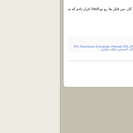
از اونجایی که تعداد فایل این محصول زیاد هست و همچنین برای سادگی کار، من فایل ها رو تو Vault قرار دادم که به
AVI
،
Download
،
Enterprise
،
Firewall
،
IDS
،
I
ال
،
لایسنس
،
لینک
،
مجازی