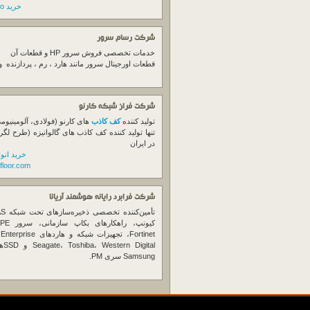
خرید switch cisco
شرکت رسام سرور
خدمات تخصصی فروش
سرور
HP و قطعات آن
قطعات اورجینال
سرور
مانند هارد ، رم ، پردازنده 
شرکت فراز شبکه کارنو
تولید کننده
کف کاذب
های کارنو (فولادی، آلومینیوم
تنها تولید کننده کف کاذب های گالوانیزه (طرح لگر
در ایران
خرید انو
floor.com
شرکت فرابرد رایانه هوشمند آریانا
تأمین‌ک
et
gital
Samsung سری PM.