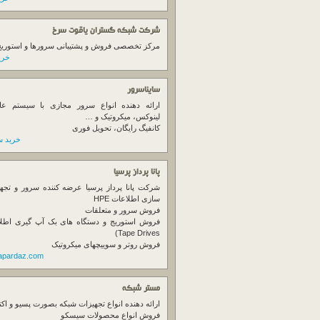
شرکت شبکه گستران یاقوت سرخ
مرکز تخصصی فروش و پشتیبانی سرورها و استوریج ها
خرید
سایناسرور
ارائه دهنده انواع سرور مجازی با سیستم عام
لینوکس، میکروتیک و …
کانفیگ رایگان، تحویل فوری
خرید س
پانا پرداز پرسیا
شرکت پانا پرداز پرسیا عرضه کننده سرور و تجه
سازی اطلاعات HPE
فروش سرور و متعلقات
Tape Drives)
فروش روتر و سوییچهای میکروتیک
napardaz.com
مستر شبکه
ارائه دهنده انواع تجهیزات شبکه بصورت پسیو و اکت
فروش انواع محصولات سیسکو