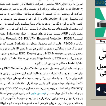
Security که به عبارت ساده نرم افزاری هست برای پیاده سازی پیش
شرکت. این محصول درک عمیقی از شبکه تو ساختار مجازی سازی به شما
این محصول جزیی از Leader های بازار این حوزه هست پ
باشه. علاوه بر اون دیگه نیاز به هزینه های بسیارهنگفت بابت استفاده ا
امنیتی Firewall، IDS-IPS، VPN، Endpoint Protection، FQDN A رو دارا هست.
صورت گرفته و بسادگی و بصورت آنلاین هم تنها با تغییر IP قابل بروز رسانی هست.
VM یا Bare Metal تو سرویس قرار بگیره.
البته برای شرکت ها با ساختار بزرگتر توصیه میشه که نودهای Edge بصورت Bare Metal راه اندازی بشن.
Security+ و اطلاعات مربوط به زیرساخت مجازی در حد VCP-DCV وجود داشته باشد.
برای استفاده کامل میبایست از
لایسنس هایی
که براتون قرار میدم استفاد
برای درک بهتر و عمیق این نرم افزار من ویدیوهای مربوط به آموزش این
به مفاهیم و راه‌اندازی به زبان فارسی است که توسط دوست خوبم ابوالف