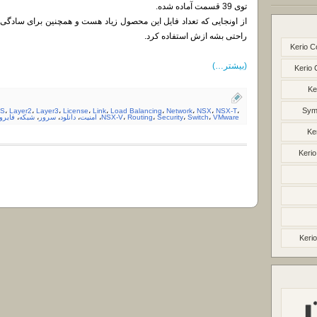
توی 39 قسمت آماده شده.
راحتی بشه ازش استفاده کرد.
Kerio C
(بیشتر…)
Kerio 
Ke
Syma
PS
،
Layer2
،
Layer3
،
License
،
Link
،
Load Balancing
،
Network
،
NSX
،
NSX-T
،
VMware
،
Switch
،
Security
،
Routing
،
NSX-V
،
امنیت
،
دانلود
،
سرور
،
شبکه
،
فایرو
Ke
Kerio
Kerio