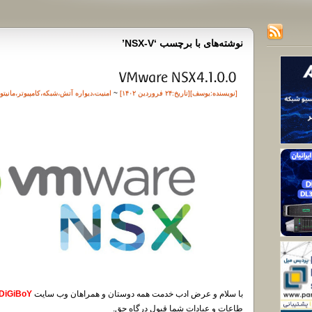
نوشته‌های با برچسب ‘NSX-V’
[نویسنده:
یوسف
][تاريخ:۲۴ فروردین ۱۴۰۲]
~
امنیت
،
دیواره آتش
،
شبکه
،
کامپیوتر
،
مانیتو
با سلام و عرض ادب خدمت همه دوستان و همراهان وب سایت
DiGiBoY:
طاعات و عبادات شما قبول درگاه حق.