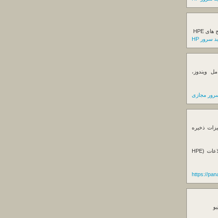
ی HPE
 سرور HP
ل ویندوز،
رور مجازی
یزات ذخیره
فروش استوریج و دستگاه های بک آپ گیری اطلاعات (HPE
https://pa
یو