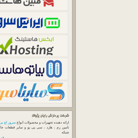
شرکت پردازش رایان پژواک
ارائه دهنده تجهیزات و محصولات انواع
سرور اچ پی
تامین رم ، هارد ، سی پی یو و سایر قطعات جا
شبکه
خرید