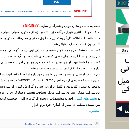
سلام به همه دوستان خوب و همراهان سایت
DiGiBoY :
طاعات و عباداتتون قبول درگاه حق باشه و بازم از همتون بسیار بسیار 
شد و اون قسمت سایت فیلتر شد.
خوب بنا به تشخیص محمد عزیز تصمیم به حذف اون پست گرفتیم . محمد ع
این پست و احیاناً پست های بعدی که مشکلی بایت فیلترینگ بوجود نیاد.
نداره و این جزء لاینفک اون سیستم محسوب میشه.
این قابلیت امنیتی تو ویندوز سرور ها هم وجود داره اما چرا فقط این نرم اف
امروز با نسخه جدیدی از نرم افزار Auditor شرکت Netwrix در خدمت شما هستیم.
یه مجوعه بسیار کاربردی و کامل برای بررسی و گزارش گیری از سرویس ه
این شرکت همکار تجاری شرکت مایکروسافت هست و سازگاری این نرم افز
تو
پست های قبلی
راجع به مشخصات و نحوه کرک نرم افزار صحبت کردم
پس بسنده میکنم به اشتراک گذاری خود نرم افزار
(بیشتر…)
Auditor
،
Exchange Auditor
،
netwrix
،
Vmware Auditor