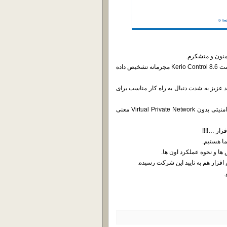
ممنون و متشکرم.
متاسفانه بنا به اعلام کارگروه تعیین مصادیق محتوای مجرمانه، محتوای پست Kerio Control 8.6 مجرمانه تشخیص داده
زیز به شدت دنبال یه راه کار مناسب برای
خوب حتما شما بهتر از من میدونید که عملکرد هر نرم افزار و سیستم امنیتی بدون Virtual Private Network معنی
زار …!!!!
ا و نحوه عملکرد اون ها.
ار هم به تایید این شرکت رسیده.
.