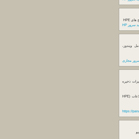
ی HPE
 سرور HP
ل ویندوز،
رور مجازی
یزات ذخیره
فروش استوریج و دستگاه های بک آپ گیری اطلاعات (HPE
https://pa
یو