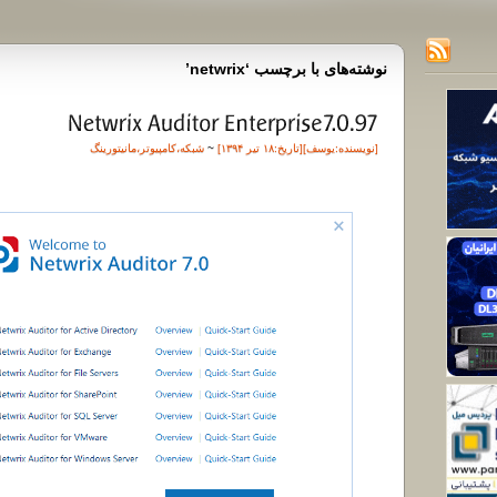
نوشته‌های با برچسب ‘netwrix’
[نویسنده:
یوسف
][تاريخ:۱۸ تیر ۱۳۹۴]
~
شبکه
،
کامپیوتر
،
مانیتورینگ