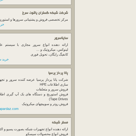
شرکت شبکه گستران یاقوت سرخ
مرکز تخصصی فروش و پشتیبانی سرورها و استوریج ها
خرید
سایناسرور
ارائه دهنده انواع سرور مجازی با سیستم عام
لینوکس، میکروتیک و …
کانفیگ رایگان، تحویل فوری
خرید س
پانا پرداز پرسیا
شرکت پانا پرداز پرسیا عرضه کننده سرور و تجه
سازی اطلاعات HPE
فروش سرور و متعلقات
Tape Drives)
فروش روتر و سوییچهای میکروتیک
napardaz.com
مستر شبکه
ارائه دهنده انواع تجهیزات شبکه بصورت پسیو و اکت
فروش انواع محصولات سیسکو