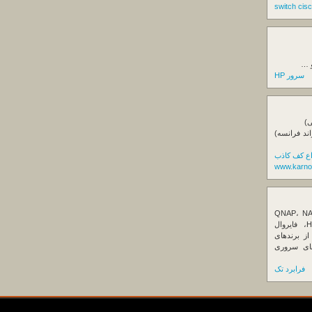
و …
سرور HP
ی)
اند فرانسه)
اع کف کاذب
www.karno
ننده تخصصی ذخیره‌سازهای تحت شبکه QNAP، NAS
کیونپ، راهکارهای بکاپ سازمانی، سرور HPE، فایروال
Fortin، تجهیزات شبکه و هاردهای Enterprise از برندهای
Seagate، Toshiba، Western Di و SSDهای سروری
فرابرد تک