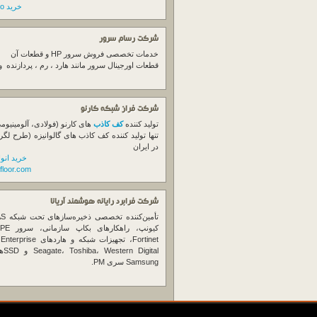
خرید switch cisco
شرکت رسام سرور
خدمات تخصصی فروش
سرور
HP و قطعات آن
قطعات اورجینال
سرور
مانند هارد ، رم ، پردازنده 
شرکت فراز شبکه کارنو
تولید کننده
کف کاذب
های کارنو (فولادی، آلومینیوم
تنها تولید کننده کف کاذب های گالوانیزه (طرح لگر
در ایران
خرید انو
floor.com
شرکت فرابرد رایانه هوشمند آریانا
تأمین‌ک
et
gital
Samsung سری PM.