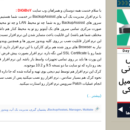
با سلام خدمت همه دوستان و همراهان وب سایت
DiGiBoY :
با نرم افزار مدیریت بک آپ های sisst
صورت مرکزی تمامی سرور های بک آپتونو رو تو یه محیط کنار هم داشته
مختلف شما هم باشه). این قابلیت باعث متمایز شدن این نرم افزار نسبت 
نیاز به Browser های بروز شده هم برای کارکرد با این نرم افزار د
بعد رو داره که تو سایت ما دو نسخه 9.5 و 10.2 موجوده.
کرک این نرم افزار هم توسط تیم دیجی بوی تهیه و آماده شده که جا داره
انجام عملیات Patch سرویس نرم افزار رو استارت میکنید.
(بیشتر…)
Multisite
،
Manager
،
BackupAssisst
،
پشتیبان گیری
،
مدیریت بک آپ
،
ویندوز