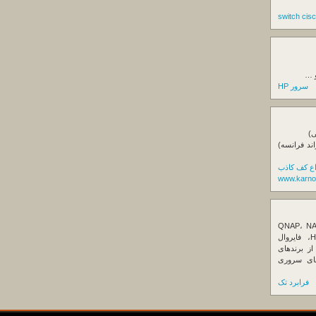
و …
سرور HP
ی)
اند فرانسه)
اع کف کاذب
www.karno
ننده تخصصی ذخیره‌سازهای تحت شبکه QNAP، NAS
کیونپ، راهکارهای بکاپ سازمانی، سرور HPE، فایروال
Fortin، تجهیزات شبکه و هاردهای Enterprise از برندهای
Seagate، Toshiba، Western Di و SSDهای سروری
فرابرد تک