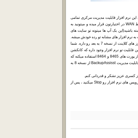
BackupAs در خدمت شما هستیم. این نرم افزار قابلیت مدیریت مرکزی تمامی
سرور های BackupAssisst رو به شما چه تو محیط LAN و چه تو محیط WAN در اختیارتون قرار میده و میتونید به
 باشید(این بک آپ ها میتونه تو سایت های
به نرم افزار های مشابه تو رده خودش میشه.
این نرم افزار قابلیت نصب بر روی کلیه ویندوز سرور ها و همچنین ویندوز های کلاینت از نسخه 7 به بعد رو داره. شما
ارید. این قابلیت تو نرم افزار وجود داره که کانکشن
شما رو با SSL Certificate امن نگه داره. نرم افرار بصورت پیش فرض از پورت های 8465 و 8464 استفاده میکنه که
این پورت ها باید بر روی تمامی تجهیزات واسط باز باشه. این نرم افزار قابلیت مدیریت BackupAssisst از نسخه 8 به
 از کسری عزیز تشکر و قدردانی کنم.
نحوه کرک هم بسیار سادس ، نرم افزار رو نصب میکنید پس از نصب سرویس های نرم افزار رو Stop میکنید ، پس از