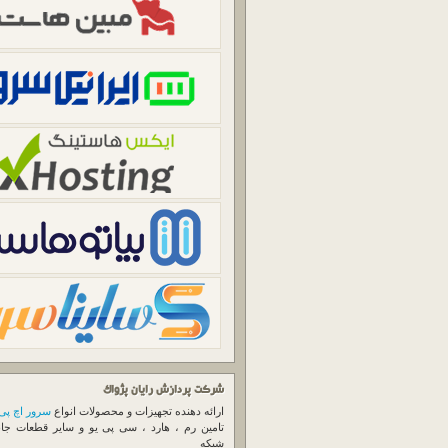
شرکت پردازش رایان پژواک
ارائه دهنده تجهیزات و محصولات انواع
سرور اچ پی
تامین رم ، هارد ، سی پی یو و سایر قطعات جا
شبکه