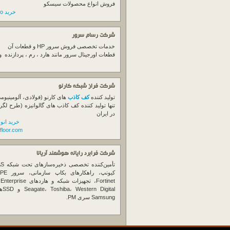
فروش انواع محصولات سیسکو
خرید switch cisco
شرکت رسام سرور
خدمات تخصصی فروش
سرور
HP و قطعات آن
قطعات اورجینال
سرور
مانند هارد ، رم ، پردازنده 
شرکت فراز شبکه کارنو
تولید کننده
کف کاذب
های کارنو (فولادی، آلومینیوم
تنها تولید کننده کف کاذب های گالوانیزه (طرح لگر
در ایران
خرید انو
floor.com
شرکت فرابرد رایانه هوشمند آریانا
تأمین‌ک
et
gital
Samsung سری PM.