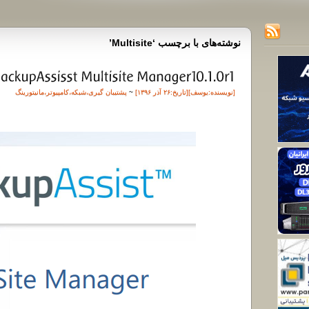
نوشته‌های با برچسب ‘Multisite’
[نویسنده:
یوسف
][تاريخ:۲۶ آذر ۱۳۹۶]
~
پشتیبان گیری
،
شبکه
،
کامپیوتر
،
مانیتورینگ