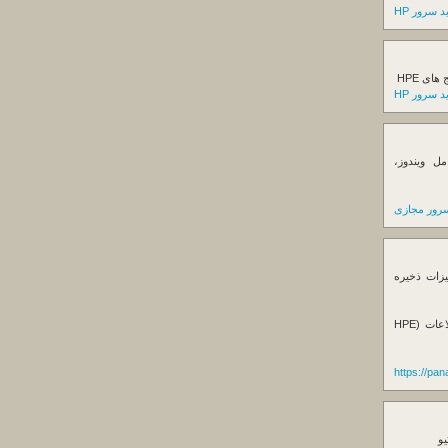
 سرور HP
ی HPE
 سرور HP
ل ویندوز،
رور مجازی
یزات ذخیره
فروش استوریج و دستگاه های بک آپ گیری اطلاعات (HPE
https://pa
یو