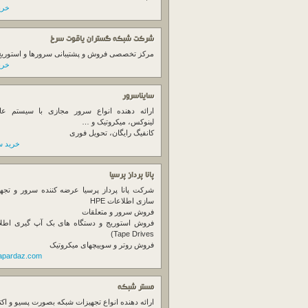
خرید
شرکت شبکه گستران یاقوت سرخ
مرکز تخصصی فروش و پشتیبانی سرورها و استوریج ها
خرید
سایناسرور
ارائه دهنده انواع سرور مجازی با سیستم عام
لینوکس، میکروتیک و …
کانفیگ رایگان، تحویل فوری
خرید س
پانا پرداز پرسیا
شرکت پانا پرداز پرسیا عرضه کننده سرور و تجه
سازی اطلاعات HPE
فروش سرور و متعلقات
Tape Drives)
فروش روتر و سوییچهای میکروتیک
napardaz.com
مستر شبکه
ارائه دهنده انواع تجهیزات شبکه بصورت پسیو و اکت