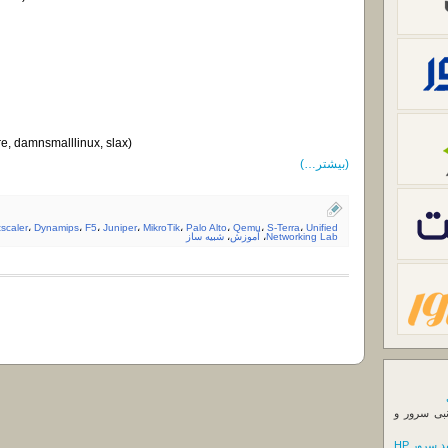
re, damnsmalllinux, slax)
(بیشتر…)
tscaler
،
Dynamips
،
F5
،
Juniper
،
MikroTik
،
Palo Alto
،
Qemu
،
S-Terra
،
Unified
Networking Lab
،
آموزش
،
شبیه ساز
نبی سرور و
 سرور HP