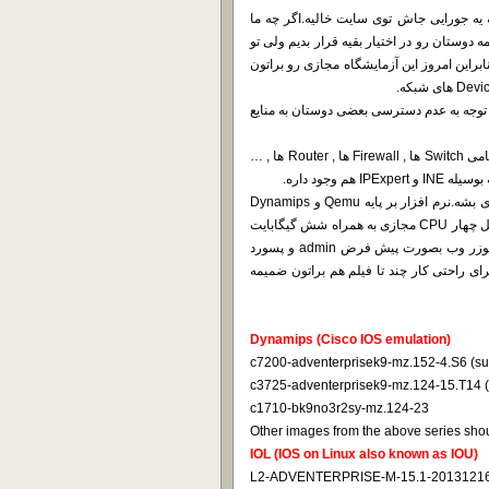
یه جورایی جاش توی سایت خالیه.اگر چه ما
دوستان رو در اختیار بقیه قرار بدیم ولی تو
براین امروز این آزمایشگاه مجازی رو براتون
 با توجه به عدم دسترسی بعضی دوستان به منایع
اصل این فایل چیزی در حدود 600 مگابایت حجم داره اما با اضافه شده تمامی Switch ها , Firewall ها , Router ها , …
وجود داره.
فرمت فایل بصورت OVA هست که میبایست بوسیله Vmware راه اندازی بشه.نرم افزار بر پایه Qemu و Dynamips
که روی سیستم عامل Ubuntu شبیه سازی شده هست.شما نیاز به حداقل چهار CPU مجازی به همراه شش گیگابایت
رم و حداقل چهار Network Adapter مجازی برای راه اندازی اون دارید.یوزر وب بصورت پیش فرض admin و پسورد
 پسورد خواهد بود.من برای راحتی کار چند تا فیلم هم براتون ضمیمه
Dynamips (Cisco IOS emulation)
c7200-adventerprisek9-mz.152-4.S6 (su
c3725-adventerprisek9-mz.124-15.T14
c1710-bk9no3r2sy-mz.124-23
Other images from the above series sho
IOL (IOS on Linux also known as IOU)
L2-ADVENTERPRISE-M-15.1-20131216