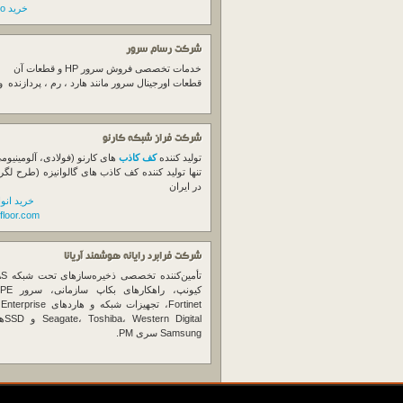
خرید switch cisco
شرکت رسام سرور
خدمات تخصصی فروش
سرور
HP و قطعات آن
قطعات اورجینال
سرور
مانند هارد ، رم ، پردازنده 
شرکت فراز شبکه کارنو
تولید کننده
کف کاذب
های کارنو (فولادی، آلومینیوم
تنها تولید کننده کف کاذب های گالوانیزه (طرح لگر
در ایران
خرید انو
floor.com
شرکت فرابرد رایانه هوشمند آریانا
تأمین‌ک
et
gital
Samsung سری PM.