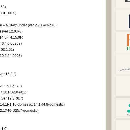
763)
-8-0-100-0)
e – a10-vthunder (ver 2.7.1-P3-b76)
s (ver 12.0.R6)
14.5F; 4.15.0F)
r 6.4.0.66263)
 03.1.01)
r 10.5.54.9008)
ver 15.3.2)
5.2.3_build670)
1; 7.10.R0204P01)
 (ver 12.3R8.7)
 14.1R1.10-domestic; 14.1R4.8-domestic)
12.1X46-D25.7-domestic)
6.1.0)