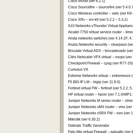
Cisco vNAM (ver 6.2.1)
Cisco Sourcefire – sourcefire (ver 5.4.0.
Cisco Wireless controller – vwlc (ver K9
Cisco XRv – xrv-k9 (ver 5.2.2 – 5.3.2)
A10 Networks vThunder Virtual Applianc
Alcatel 7750 virtual service router – timo
Arista networks switches (ver 4.14.2F; 4.
Aruba Networks security – clearpass (ve
Brocade Virtual ADX – brocadevadx (ver
Citrix Netscaler VPX virtual – nsvpx (ve
Checkpoint Firewall – cpsg (ver R77-20)
Cumulus VX
Extreme Networks virtual – extremexos (
F5 BIG-IP LM – bigip (ver 11.6.0)
Fortinet virtual FW – fortinet (ver 5.2.2; 
HP virtual router – hpvsr (ver 7.1.049P
Juniper Networks M series router – olive
Juniper Networks vMX router – vmx (ver
Juniper Networks vSRX FW – vsrx (ver 
Mikrotik (ver 6.30.2)
Ostinato Traffic Generator
Palo Alto virtual Firewall – paloalto (ver 