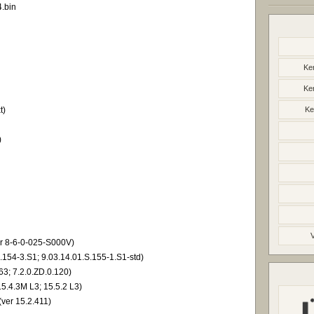
.bin
Ker
Ker
t)
Ke
)
er 8-6-0-025-S000V)
.154-3.S1; 9.03.14.01.S.155-1.S1-std)
63; 7.2.0.ZD.0.120)
15.4.3M L3; 15.5.2 L3)
(ver 15.2.411)