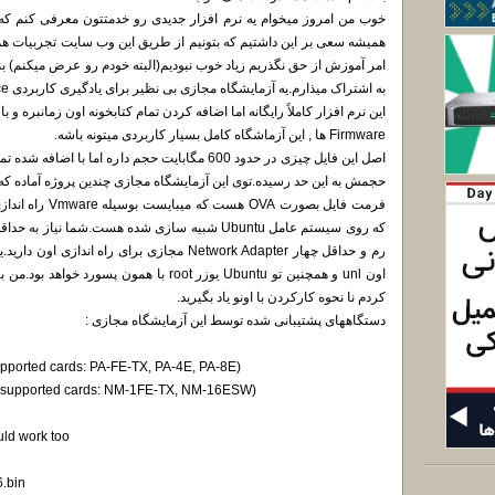
خوب من امروز میخوام یه نرم افزار جدیدی رو خدمتتون معرفی کنم که 
همیشه سعی بر این داشتیم که بتونیم از طریق این وب سایت تجربیات همه 
امر آموزش از حق نگذریم زیاد خوب نبودیم(البته خودم رو عرض میکنم) بنا
به اشتراک میذارم.یه آزمایشگاه مجازی بی نظیر برای یادگیری کاربردی Device های شبکه.
این نرم افزار کاملاً رایگانه اما اضافه کردن تمام کتابخونه اون زمانبره و
Firmware ها , این آزماشگاه کامل بسیار کاربردی میتونه باشه.
حجمش به این حد رسیده.توی این آزمایشگاه مجازی چندین پروژه آماده که بوسیله INE و IPExpert هم 
اون unl و همچنین تو Ubuntu یوزر root با همون
کردم نا نحوه کارکردن با اونو یاد بگیرید.
دستگاههای پشتیبانی شده توسط این آزمایشگاه مجازی :
pported cards: PA-FE-TX, PA-4E, PA-8E)
 (supported cards: NM-1FE-TX, NM-16ESW)
uld work too
.bin