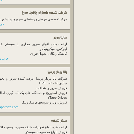
شرکت شبکه گستران یاقوت سرخ
مرکز تخصصی فروش و پشتیبانی سرورها و استوریج ها
خرید
سایناسرور
ارائه دهنده انواع سرور مجازی با سیستم عام
لینوکس، میکروتیک و …
کانفیگ رایگان، تحویل فوری
خرید س
پانا پرداز پرسیا
شرکت پانا پرداز پرسیا عرضه کننده سرور و تجه
سازی اطلاعات HPE
فروش سرور و متعلقات
Tape Drives)
فروش روتر و سوییچهای میکروتیک
napardaz.com
مستر شبکه
ارائه دهنده انواع تجهیزات شبکه بصورت پسیو و اکت
فروش انواع محصولات سیسکو