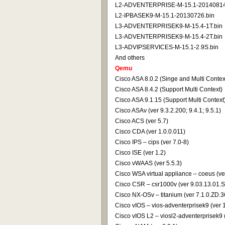
L2-ADVENTERPRISE-M-15.1-20140814
L2-IPBASEK9-M-15.1-20130726.bin
L3-ADVENTERPRISEK9-M-15.4-1T.bin
L3-ADVENTERPRISEK9-M-15.4-2T.bin
L3-ADVIPSERVICES-M-15.1-2.9S.bin
And others
Qemu
Cisco ASA 8.0.2 (Singe and Multi Contex
Cisco ASA 8.4.2 (Support Multi Context)
Cisco ASA 9.1.15 (Support Multi Context
Cisco ASAv (ver 9.3.2.200; 9.4.1; 9.5.1)
Cisco ACS (ver 5.7)
Cisco CDA (ver 1.0.0.011)
Cisco IPS – cips (ver 7.0-8)
Cisco ISE (ver 1.2)
Cisco vWAAS (ver 5.5.3)
Cisco WSA virtual appliance – coeus (v
Cisco CSR – csr1000v (ver 9.03.13.01.S
Cisco NX-OSv – titanium (ver 7.1.0.ZD.3
Cisco vIOS – vios-adventerprisek9 (ver 
Cisco vIOS L2 – viosl2-adventerprisek9 