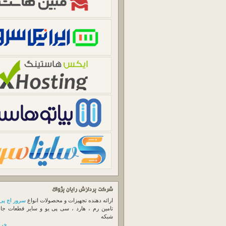
شرکت پردازش رایان پژواک
ارائه دهنده تجهیزات و محصولات انواع
سرور اچ پی
تامین رم ، هارد ، سی پی یو و سایر قطعات جا
شبکه
خرید