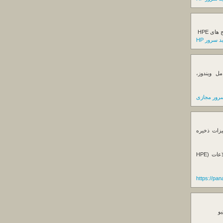
ی HPE
 سرور HP
ل ویندوز،
رور مجازی
یزات ذخیره
فروش استوریج و دستگاه های بک آپ گیری اطلاعات (HPE
https://pa
یو