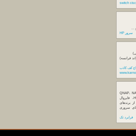
و …
سرور HP
ی)
اند فرانسه)
اع کف کاذب
www.karno
ننده تخصصی ذخیره‌سازهای تحت شبکه QNAP، NAS
کیونپ، راهکارهای بکاپ سازمانی، سرور HPE، فایروال
Fortin، تجهیزات شبکه و هاردهای Enterprise از برندهای
Seagate، Toshiba، Western Di و SSDهای سروری
فرابرد تک