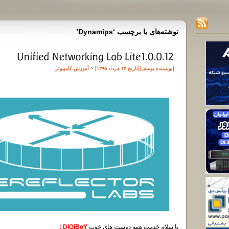
نوشته‌های با برچسب ‘Dynamips’
[نویسنده:
یوسف
][تاريخ:۱۳ مرداد ۱۳۹۵]
~
آموزش
،
کامپیوتر
با سلام خدمت همه دوست های خوب
DiGiBoY :