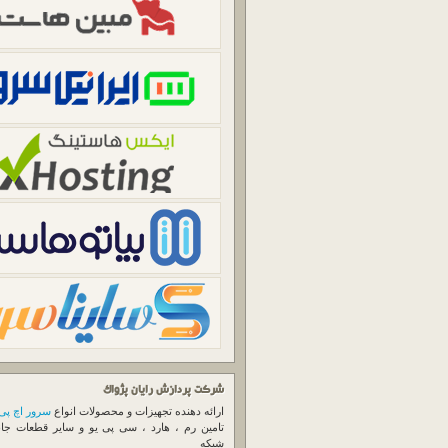
شرکت پردازش رایان پژواک
ارائه دهنده تجهیزات و محصولات انواع
سرور اچ پی
تامین رم ، هارد ، سی پی یو و سایر قطعات جا
شبکه