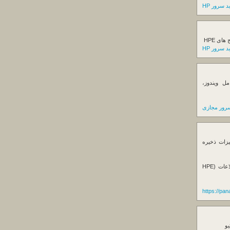
 سرور HP
ی HPE
 سرور HP
ل ویندوز،
رور مجازی
یزات ذخیره
فروش استوریج و دستگاه های بک آپ گیری اطلاعات (HPE
https://pa
یو