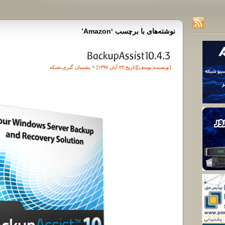
نوشته‌های با برچسب ‘Amazon’
[نویسنده:
یوسف
][تاريخ:۲۲ آبان ۱۳۹۷]
~
پشتیبان گیری
،
شبکه