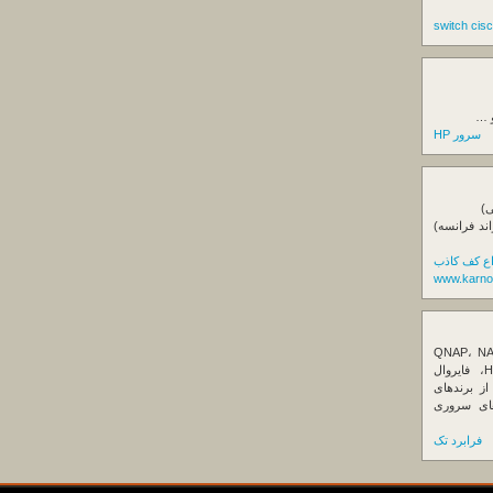
و …
سرور HP
ی)
اند فرانسه)
اع کف کاذب
www.karno
ننده تخصصی ذخیره‌سازهای تحت شبکه QNAP، NAS
کیونپ، راهکارهای بکاپ سازمانی، سرور HPE، فایروال
Fortin، تجهیزات شبکه و هاردهای Enterprise از برندهای
Seagate، Toshiba، Western Di و SSDهای سروری
فرابرد تک