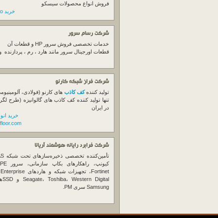
فروش انواع محصولات سیسکو
خرید switch cisco
شرکت رسام سرور
خدمات تخصصی فروش
سرور
HP و قطعات آن
قطعات اورجینال
سرور
مانند هارد ، رم ، پردازنده 
شرکت فراز شبکه کارنو
تولید کننده
کف کاذب
های کارنو (فولادی، آلومینیوم
تنها تولید کننده کف کاذب های گالوانیزه (طرح لگر
در ایران
خرید انو
floor.com
شرکت فرابرد رایانه هوشمند آریانا
تأمین‌ک
et
gital
Samsung سری PM.