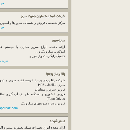
خرید
شرکت شبکه گستران یاقوت سرخ
مرکز تخصصی فروش و پشتیبانی سرورها و استوریج ها
خرید
سایناسرور
ارائه دهنده انواع سرور مجازی با سیستم عام
لینوکس، میکروتیک و …
کانفیگ رایگان، تحویل فوری
خرید س
پانا پرداز پرسیا
شرکت پانا پرداز پرسیا عرضه کننده سرور و تجه
سازی اطلاعات HPE
فروش سرور و متعلقات
Tape Drives)
فروش روتر و سوییچهای میکروتیک
napardaz.com
مستر شبکه
ارائه دهنده انواع تجهیزات شبکه بصورت پسیو و اکت