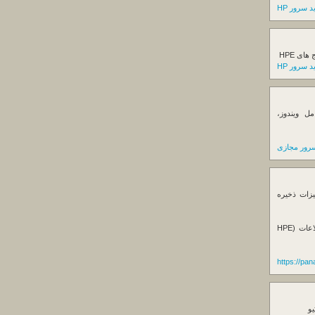
 سرور HP
ی HPE
 سرور HP
ل ویندوز،
رور مجازی
یزات ذخیره
فروش استوریج و دستگاه های بک آپ گیری اطلاعات (HPE
https://pa
یو