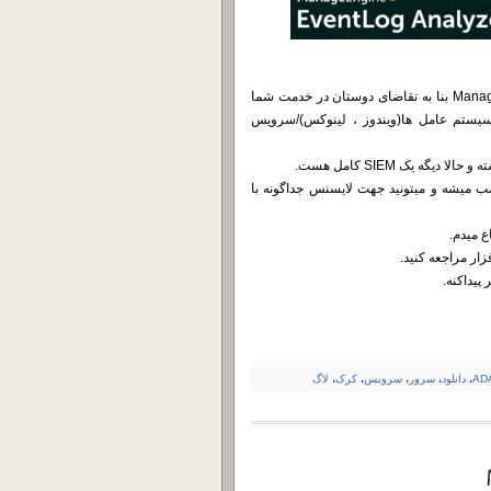
با نرم افزار بروز شده EventLog Analyzer محصول شرکت ManageEngine بنا به تقاضای دوستان در خدمت شما
 سیستم عامل ها(ویندوز ، لینوکس)/سرویس
ه یک SIEM کامل هست.
رم افزار نصب میشه و میتونید جهت لایسنس جداگونه با
ع میدم.
زار مراجعه کنید.
ADA
،
دانلود
،
سرور
،
سرویس
،
کرک
،
لاگ