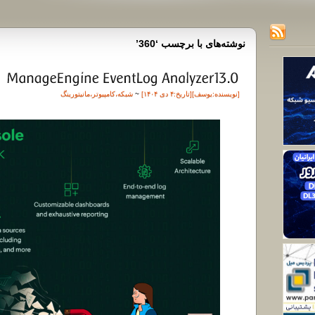
نوشته‌های با برچسب ‘360’
[نویسنده:
یوسف
][تاريخ:۴ دی ۱۴۰۴]
~
شبکه
،
کامپیوتر
،
مانیتورینگ