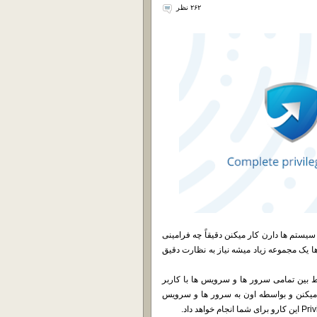
۲۶۲ نظر
یستم ها دارن کار میکنن دقیقاً چه فرامینی
ا یک مجموعه زیاد میشه نیاز به نظارت دقیق
ام PAM360 داره که میتونه رابط بین تمامی سرور ها و سرویس ها با کاربر
شه ، بطوریکه اونها ابتدا به محیط نرم افزار PAM لاگین میکنن و بواسطه اون به سرور ها و سرویس