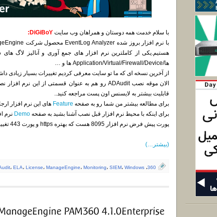
با سلام خدمت همه دوستان و همراهان وب سایت
DiGiBoY:
هستیم.یکی از کاملترین نرم افزار های جمع آوری و آنالیز لاگ های
ها/Application/Virtual/Firewall/Device ها و …
از آخرین نسخه ای که ما تو سایت معرفی کردیم تغییرات بسیار زیادی داشته و حالا دیگ
الان موقه نصب ADAudit رو هم به عنوان قسمتی از این ن
قابلیت بیشتر به لایسنس اون پست مراجعه کنید..
برای مطالعه بیشتر من شما رو به صفحه
Feature
های این نرم افزار ارجا
برای اینکه با محیط نرم افزار قبل نصب آشنا بشید به صفحه
Demo
نرم اف
پورت پیش فرض نرم افزار 8095 هست که بهتره https و پورت 443 تغییر پیداکنه.
(بیشتر…)
udit
،
ELA
،
License
،
ManageEngine
،
Monitoring
،
SIEM
،
Windows
،
360