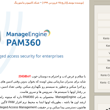
[نویسنده:
یوسف
][تاريخ:۲۵ فروردین ۱۳۹۹]
~
شبکه
،
کامپیوتر
،
مانیتورینگ
Kerio
Ker
Ve
Ker
Kerio C
با سلام و عرض ادب و احترام به دوستان خوب
DiGiBoY:
شاید برای مدیران سازمانی پیش اومده که بخوان بدونن وقتی ادمین های س
Kerio C
رو اجرا میکنن و چطور یه سیستم رو نگهداری میکنن. وقتی تعداد ادمین ه
بر رفتار اونها با سیستم ها ، سرویس ها و سرور هاست.
شرکت ManageEngine محصولی به ن
ارشد اون ها با
هاشون دسترسی پیدا میکنن و در حقیقت Privileged Access Management این کارو برای شما انجام خواهد داد.