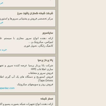
خرید
شرکت شبکه گستران یاقوت سرخ
مرکز تخصصی فروش و پشتیبانی سرورها و استوریج ها
خرید
سایناسرور
ارائه دهنده انواع سرور مجازی با سیستم عام
لینوکس، میکروتیک و …
کانفیگ رایگان، تحویل فوری
خرید س
پانا پرداز پرسیا
شرکت پانا پرداز پرسیا عرضه کننده سرور و تجه
سازی اطلاعات HPE
فروش سرور و متعلقات
Tape Drives)
فروش روتر و سوییچهای میکروتیک
napardaz.com
مستر شبکه
ارائه دهنده انواع تجهیزات شبکه بصورت پسیو و اکت