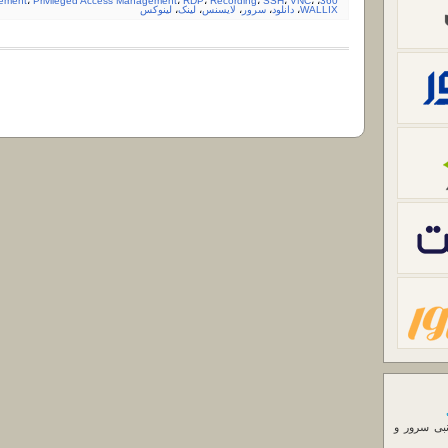
ement
،
Privileged Access Management
،
RDP
،
Recording
،
SSH
،
VNC
،
،
360
WALLIX
،
دانلود
،
سرور
،
لایسنس
،
لینک
،
لینوکس
نبی سرور و