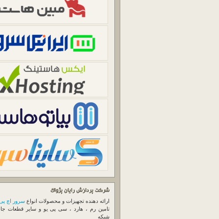
شرکت پردازش رایان پژواک
ارائه دهنده تجهیزات و محصولات انواع
سرور اچ پی
تامین رم ، هارد ، سی پی یو و سایر قطعات جا
شبکه