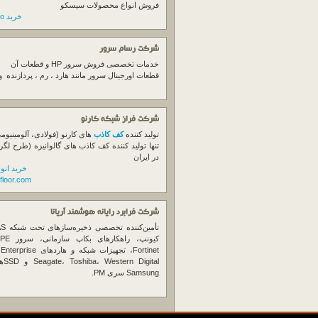
فروش انواع محصولات سیسکو
خرید switch cisco
شرکت رسام سرور
خدمات تخصصی فروش
سرور
HP و قطعات آن
قطعات اورجینال
سرور
مانند هارد ، رم ، پردازنده 
شرکت فراز شبکه کارنو
تولید کننده
کف کاذب
های کارنو (فولادی، آلومینیوم
تنها تولید کننده کف کاذب های گالوانیزه (طرح لگر
در ایران
خرید انو
floor.com
شرکت فرابرد رایانه هوشمند آریانا
تأمین‌ک
et
gital
Samsung سری PM.