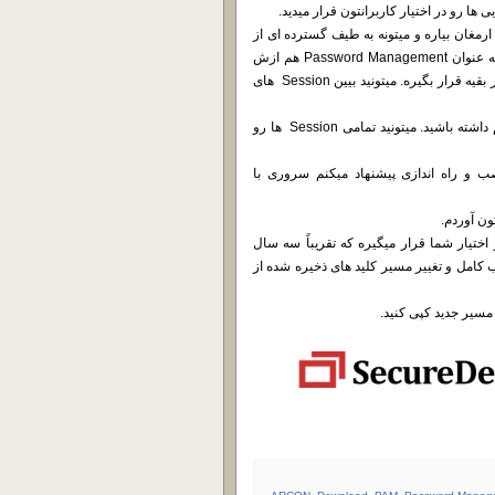
 ها رو در اختیار کاربرانتون قرار میدید.
صورت RDP , VNC , SSH رو برای شما به ارمغان بیاره و میتونه به طیف گسترده ای از
سیستم عامل ها ، دیتا بیس ها و سرویس ها و … متصل بشه. میتونید به عنوان Password Management هم ازش
استفاده کنید تا رمز عبور ها داخلش ذخیره و با متد بسیار جالبی در اختیار بقیه قرار بگیره. میتونید بیین Session های
به سادگی به AD هم متصل میشه و میتونید احراز هویت دو مرحله ای هم داشته باشید. میتونید تمامی Session ها رو
ب و راه اندازی پیشنهاد میکنم سروری با
ون آوردم.
نرم افزار برای 50 ادمین و 500 کلید در نسخه Enterprise در اختیار شما قرار میگیره که تقریباً سه سال
ار خواهد بود. پس از نصب کامل و تغییر مسیر کلید های ذخیره شده از