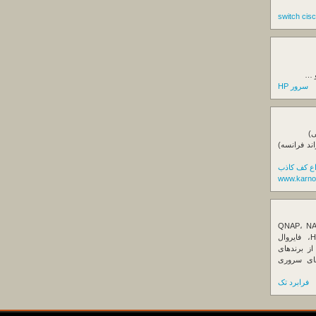
و …
سرور HP
ی)
اند فرانسه)
اع کف کاذب
www.karno
ننده تخصصی ذخیره‌سازهای تحت شبکه QNAP، NAS
کیونپ، راهکارهای بکاپ سازمانی، سرور HPE، فایروال
Fortin، تجهیزات شبکه و هاردهای Enterprise از برندهای
Seagate، Toshiba، Western Di و SSDهای سروری
فرابرد تک