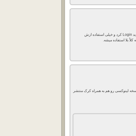
هر چند که نرم افزار رو میشه بدون کرک اجرا کرد اما مدام باید Login کرد و خیلی استفاده ازش
لاً بلا استفاده میشه.
نسخه لینوکسی رو هم به همراه کرک منتشر