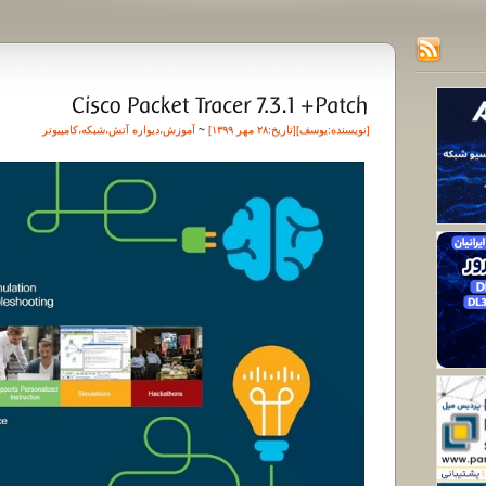
[نویسنده:
یوسف
][تاريخ:۲۸ مهر ۱۳۹۹]
~
آموزش
،
دیواره آتش
،
شبکه
،
کامپیوتر