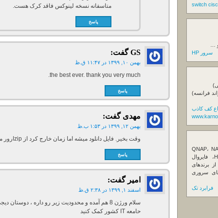
متاسفانه نسخه لینوکس فاقد کرک هست.
پاسخ
و …
GS
گفت:
سرور HP
بهمن ۱۰, ۱۳۹۹ در ۱۱:۴۷ ق.ظ
the best ever. thank you very much.
ی)
پاسخ
اند فرانسه)
اع کف کاذب
مهدی
گفت:
www.karno
بهمن ۱۲, ۱۳۹۹ در ۱:۵۳ ب.ظ
وقت بخیر. فایل دانلود میشه اما زمان خارج کرد از zipارور میده
ننده تخصصی ذخیره‌سازهای تحت شبکه QNAP، NAS
پاسخ
کیونپ، راهکارهای بکاپ سازمانی، سرور HPE، فایروال
Fortin، تجهیزات شبکه و هاردهای Enterprise از برندهای
Seagate، Toshiba، Western Di و SSDهای سروری
امیر
گفت:
فرابرد تک
اسفند ۱, ۱۳۹۹ در ۲:۳۸ ق.ظ
سلام ورژن 8 هم آمده و محدودیت زیر رو داره ، دوست
حامعه IT کشور کمک کنید