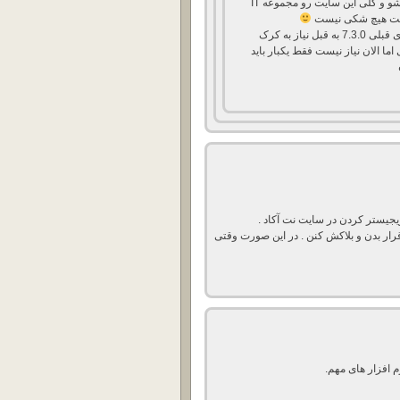
اقا یوسف ما دوستت داریم دلخور نشو و کلی این سایت رو مجموعه IT
یتت هیچ شکی نیست
قبلا توی سایت اعلام کردم ورژن های قبلی 7.3.0 به قبل نیاز به کرک
ما الان نیاز نیست فقط یکبار باید
 ریجیستر کردن در سایت نت آکاد .
رار بدن و بلاکش کنن . در این صورت وقتی
 افزار های مهم.