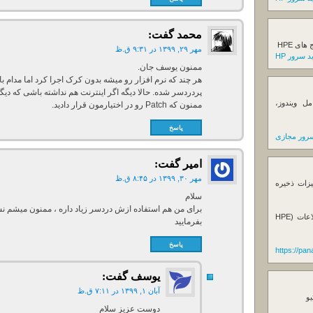
محمد
گفت:
ی HPE
مهر ۲۹, ۱۳۹۹ در ۹:۳۱ ق.ظ
 سرور HP
ممنون یوسف جان.
پردردسر شده. حالا دیگه اگر اینترنت هم نداشته باشی که دیگه ک
ل ویندوز،
ممنون که Patch رو در اختیارمون قرار دادید.
پاسخ
رور مجازی
امیر
گفت:
مهر ۳۰, ۱۳۹۹ در ۸:۴۵ ق.ظ
یزات ذخیره
سلام
برای من هم استفاده ازش دردسر زیاد داره ، ممنون میشم 
فروش استوریج و دستگاه های بک آپ گیری اطلاعات (HPE
بفرمایید
پاسخ
https://pa
یوسف
گفت:
آبان ۱, ۱۳۹۹ در ۷:۱۱ ق.ظ
یو
دوست عزیز سلام