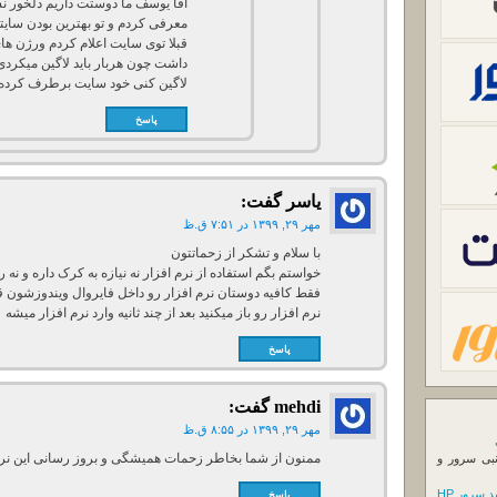
معرفی کردم و تو بهترین بودن سا
داشت چون هربار باید لاگین میکردی ا
لاگین کنی خود سایت برطرف کرده
پاسخ
یاسر
گفت:
مهر ۲۹, ۱۳۹۹ در ۷:۵۱ ق.ظ
با سلام و تشکر از زحماتتون
خواستم بگم استفاده از نرم افزار نه نیازه به کرک داره و نه
فقط کافیه دوستان نرم افزار رو داخل فایروال ویندوزشون ق
نرم افزار رو باز میکنید بعد از چند ثانیه وارد نرم افزار میشه
پاسخ
mehdi
گفت:
مهر ۲۹, ۱۳۹۹ در ۸:۵۵ ق.ظ
ممنون از شما بخاطر زحمات همیشگی و بروز رسانی این نرم
نبی سرور و
 سرور HP
پاسخ