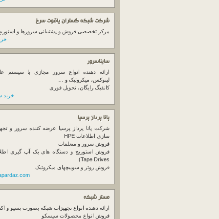
شرکت شبکه گستران یاقوت سرخ
مرکز تخصصی فروش و پشتیبانی سرورها و استوریج ها
خرید
سایناسرور
ارائه دهنده انواع سرور مجازی با سیستم عام
لینوکس، میکروتیک و …
کانفیگ رایگان، تحویل فوری
خرید س
پانا پرداز پرسیا
شرکت پانا پرداز پرسیا عرضه کننده سرور و تجه
سازی اطلاعات HPE
فروش سرور و متعلقات
Tape Drives)
فروش روتر و سوییچهای میکروتیک
napardaz.com
مستر شبکه
ارائه دهنده انواع تجهیزات شبکه بصورت پسیو و اکت
فروش انواع محصولات سیسکو