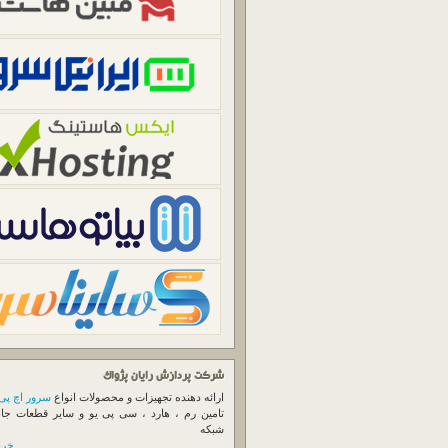
شرکت پردازش رایان پژواک
ارائه دهنده تجهیزات و محصولات انواع
سرور اچ پی
تامین رم ، هارد ، سی پی یو و سایر قطعات جا
شبکه
خرید