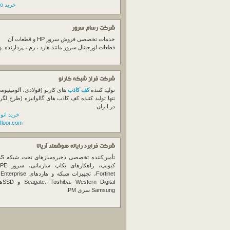
خرید switch cisco
شرکت رسام سرور
خدمات تخصصی فروش
سرور
HP و قطعات آن
قطعات اورجینال
سرور
مانند هارد ، رم ، پردازنده 
شرکت فراز شبکه کارنو
تولید کننده
کف کاذب
های کارنو (فولادی، آلومینیوم
تنها تولید کننده کف کاذب های گالوانیزه (طرح لگر
در ایران
خرید انو
floor.com
شرکت فرابرد رایانه هوشمند آریانا
تأمین‌ک
et
gital
Samsung سری PM.