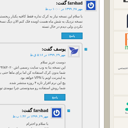
farshad
گفت:
مهر ۲۸, ۱۳۹۹ در ۱۰:۰۰ ب.ظ
با سلام این نسخه نیاز به کرک نداره فقط کافیه یکبار ریجستر ک
نکردن ولی دیدم در حال تسته
پاسخ
یوسف
گفت:
مهر ۲۹, ۱۳۹۹ در ۵:۱۶ ق.ظ
دوست عزیز سلام
این نسخه بنا به وب سایت رسمی اش ۲۴/۸/۲۰۲۰ اومده که میشه کمتر از دو ماه.
شما بدون کرک استفاده کن اما برای ماها حتی ب
به اینترنت اونم با VPN خواهد بود.
پچ این نرم افزار تازه ۴ روزه منتشر شده.
شما روش استفاده رو میدونستی چرا نیومدی تو پ
پاسخ
farshad
گفت:
مهر ۲۹, ۱۳۹۹ در ۱:۴۲ ب.ظ
با سلام و احترام