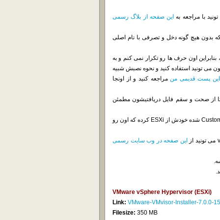
ونید با مراجعه به
این صفحه از بلاگ رسمی
VMware براتون دریافت کردیم که بدون هیچ گونه دخل و تصرفی با نام اصلی
 نصبش زیاد صحبت شده، بنابراین اون حرف ها رو تکرار نمی کنم و به
 کنم که از Offline Bundle برای آپدیت کردن ESXi فعلیتون می تونید استفاده کنید و نحوه نصبش شبیه
ین پست قدیمی من
مراجعه کنید و از اونجا
 مایل هستن تا از صحت و سقم فایل دریافتیشون مطمئن
شرکت های HP و Dell هم همزمان با VMware اقدام به ارائه نسخه Customize شده خودش از ESXi کرده که اون رو
این صفحه در وب سایت رسمی
ه.
VMware vSphere Hypervisor (ESXi)
Link:
VMware-VMvisor-Installer-7.0.0-
Filesize:
350 MB