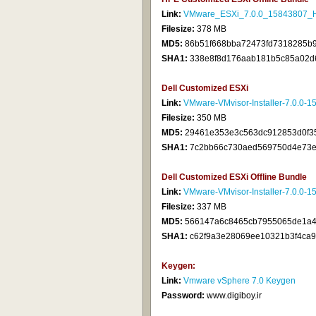
Link:
VMware_ESXi_7.0.0_15843807_HP
Filesize:
378 MB
MD5:
86b51f668bba72473fd7318285b
SHA1:
338e8f8d176aab181b5c85a02d
Dell Customized ESXi
Link:
VMware-VMvisor-Installer-7.0.0
Filesize:
350 MB
MD5:
29461e353e3c563dc912853d0f3
SHA1:
7c2bb66c730aed569750d4e73
Dell Customized ESXi Offline Bundle
Link:
VMware-VMvisor-Installer-7.0.0
Filesize:
337 MB
MD5:
566147a6c8465cb7955065de1a4
SHA1:
c62f9a3e28069ee10321b3f4ca9
Keygen:
Link:
Vmware vSphere 7.0 Keygen
Password:
www.digiboy.ir