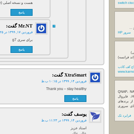
هست و نسخه اصلی (Vmware)
پاسخ
Mr.NT
گفت:
و …
فروردین ۱۷, ۱۳۹۹ در ۱۲:۲۵ ق.ظ
سرور HP
برای سری g7
پاسخ
ی)
اند فرانسه)
اع کف کاذب
www.karno
XtraSmart
گفت:
فروردین ۱۴, ۱۳۹۹ در ۱۰:۱۵ ب.ظ
Thank you – stay healthy
ننده تخصصی ذخیره‌سازهای تحت شبکه QNAP، NAS
کیونپ، راهکارهای بکاپ سازمانی، سرور HPE، فایروال
پاسخ
Fortin، تجهیزات شبکه و هاردهای Enterprise از برندهای
Seagate، Toshiba، Western Di و SSDهای سروری
یوسف
گفت:
فرابرد تک
فروردین ۱۴, ۱۳۹۹ در ۱۱:۲۳ ب.ظ
استاد عزیز
عالی عالی