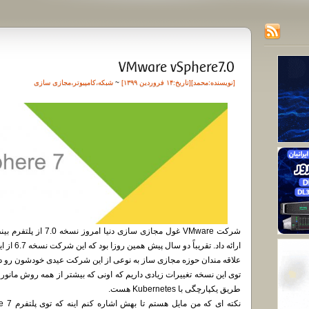
[نویسنده:
محمد
][تاريخ:۱۴ فروردین ۱۳۹۹]
~
شبکه
،
کامپیوتر
،
مجازی سازی
ارائه داد.
علاقه مندان حوزه مجازی ساز به نوعی از این شرکت عیدی خودشون رو د
طریق یکپارچگی با Kubernetes هست.