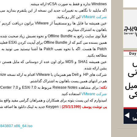
Windows نداره و فقط به صورت vCSA ارائه میشه.
اگه مایلید تا نگاهی به تغییرات جدید این نسخه از این پلتفرم بندازید می ت
شرکت VMware
این کار رو بکنید.
عین همیشه ما فایل ها رو مستقیماً از 
باهاتون به اشتراک میذاریم.
قبلاً توی سایت راجع به Offlline Bundle و نحوه
همین بسنده می
Patch ها هست. اگه با نحوه نصب Patch ها آشنا نیستید می تونید به
ا
مطالعه بکنید.
عین همیشه SHA1 و MD5 برای اون عده از دوستانی که
بشن ارائه شده.
هم در انتهای همین پست باهاتون به اشتراک گذاشتم.
نکته:
برای مشاهده Release Notes مربوط به ESXi 7.0 و vCenter 7.0 می تونید از
شرکت VMware
استفاده کنید.
امیدوارم که این پست بتونه برای همکاران و همراهان گرامی مفید واقع بش
پی نوشت یوسف (25/1/1399) :
Keygen جدید به لینک دانلود ها اضافه شد.
15843807.x86_64.iso