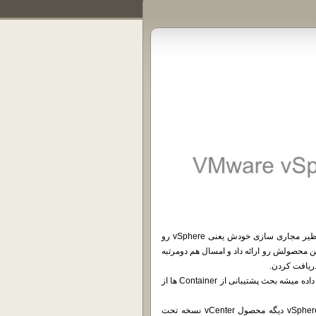
شرکت VMware غول مجازی سازی دنیا امروز نسخه 7.0 از پلتفرم بینظیر مجاری سازی خودش یعنی vSphere رو
 تقریباً دو سال پیش همین روزا بود که این شرکت نسخه 6.7 از این محصولش رو ارائه داد و امسال هم دومرتبه
ریافت کردن.
توی این نسخه تغییرات زیادی داریم که اونی که بیشتر از همه روش مانور داده میشه بحث پشتیبانی از Container ها از
نکته ای که من مایل هستم تا بهش اشاره کنم اینه که توی پلتفرم vSphere 7 دیگه محصول vCenter نسخه تحت