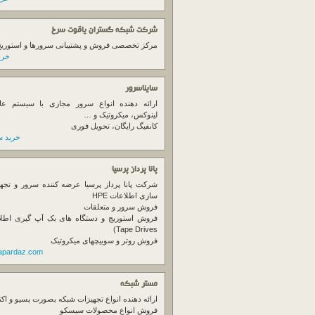
شرکت شبکه گستران یاقوت سرخ
مرکز تخصصی فروش و پشتیبانی سرورها و استوریج ها
خرید
سایناسرور
ارائه دهنده انواع سرور مجازی با سیستم عام
لینوکس، میکروتیک و …
کانفیگ رایگان، تحویل فوری
خرید س
پانا پرداز پرسیا
شرکت پانا پرداز پرسیا عرضه کننده سرور و تجه
سازی اطلاعات HPE
فروش سرور و متعلقات
Tape Drives)
فروش روتر و سوییچهای میکروتیک
napardaz.com
مستر شبکه
ارائه دهنده انواع تجهیزات شبکه بصورت پسیو و اکت
فروش انواع محصولات سیسکو