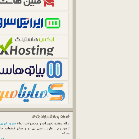
شرکت پردازش رایان پژواک
ارائه دهنده تجهیزات و محصولات انواع
سرور اچ پی
تامین رم ، هارد ، سی پی یو و سایر قطعات جا
شبکه
خرید