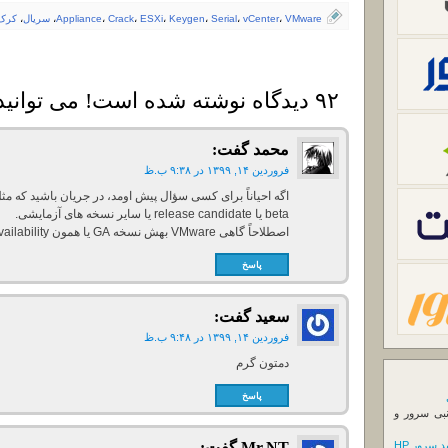
VMware
،
vCenter
،
Serial
،
Keygen
،
ESXi
،
Crack
،
Appliance
،
سریال
،
کرک
۹۲ دیدگاه نوشته شده است! می توانید دیدگاه خود را بنویسید
محمد
گفت:
فروردین ۱۴, ۱۳۹۹ در ۹:۳۸ ب.ظ
اگه احیاناً برای کسی سؤال پیش اومد، در جریان باشید که مث
beta یا release candidate یا سایر نسخه های آزمایشی.
اصطلاحاً گاهی VMware بهش نسخه GA یا همون General Availability هم میگه.
پاسخ
سعید
گفت:
فروردین ۱۴, ۱۳۹۹ در ۹:۴۸ ب.ظ
دمتون گرم
پاسخ
نبی سرور و
 سرور HP
Mr.NT
گفت: