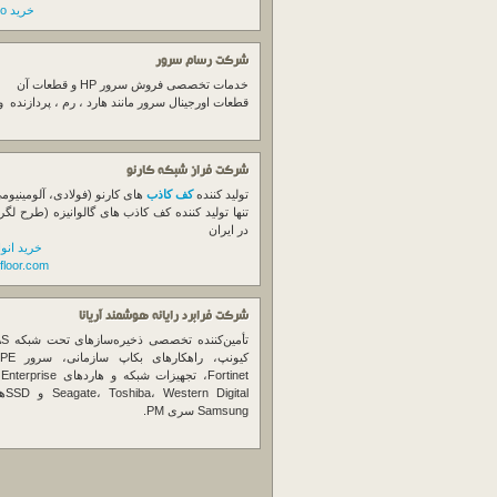
خرید switch cisco
شرکت رسام سرور
خدمات تخصصی فروش
سرور
HP و قطعات آن
قطعات اورجینال
سرور
مانند هارد ، رم ، پردازنده 
شرکت فراز شبکه کارنو
تولید کننده
کف کاذب
های کارنو (فولادی، آلومینیوم
تنها تولید کننده کف کاذب های گالوانیزه (طرح لگر
در ایران
خرید انو
floor.com
شرکت فرابرد رایانه هوشمند آریانا
تأمین‌ک
et
gital
Samsung سری PM.