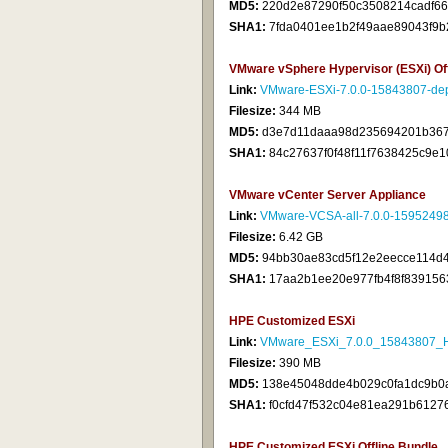
MD5:
220d2e87290f50c3508214cadf6
SHA1:
7fda0401ee1b2f49aae89043f9b
VMware vSphere Hypervisor (ESXi) Off
Link:
VMware-ESXi-7.0.0-15843807-dep
Filesize:
344 MB
MD5:
d3e7d11daaa98d235694201b367
SHA1:
84c27637f0f48f11f7638425c9e1
VMware vCenter Server Appliance
Link:
VMware-VCSA-all-7.0.0-15952498
Filesize:
6.42 GB
MD5:
94bb30ae83cd5f12e2eecce114d
SHA1:
17aa2b1ee20e977fb4f8f839156
HPE Customized ESXi
Link:
VMware_ESXi_7.0.0_15843807_HP
Filesize:
390 MB
MD5:
138e45048dde4b029c0fa1dc9b0
SHA1:
f0cfd47f532c04e81ea291b6127
HPE Customized ESXi Offline Bundle