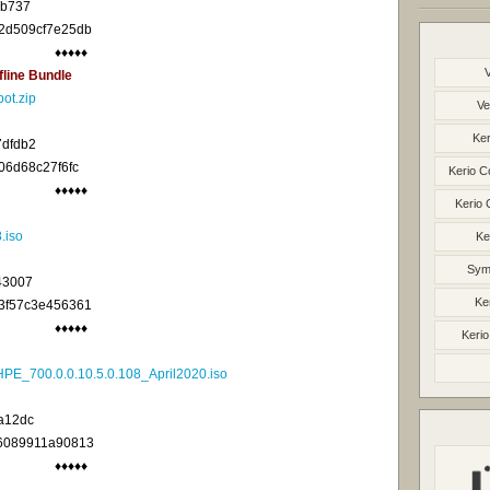
6b737
2d509cf7e25db
♦♦♦♦♦
line Bundle
ot.zip
Ve
Ker
dfdb2
06d68c27f6fc
Kerio C
♦♦♦♦♦
Kerio 
.iso
Ke
Syma
43007
Ke
3f57c3e456361
♦♦♦♦♦
Kerio
E_700.0.0.10.5.0.108_April2020.iso
a12dc
6089911a90813
♦♦♦♦♦