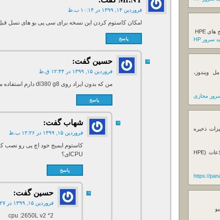
فروردین ۱۴, ۱۳۹۹ در ۱۰:۱۴ ب.ظ
امکان کاستوم کردن این نسخه برای سی پی بو های نسل قب
ی HPE
پاسخ
 سرور HP
حسین
گفت:
فروردین ۱۵, ۱۳۹۹ در ۱۲:۴۴ ق.ظ
ل ویندوز،
من که بدون ایراد روی dl380 g8 دارم استفاده می کنم
رور مجازی
پاسخ
شهاب
گفت:
یزات ذخیره
فروردین ۱۵, ۱۳۹۹ در ۱۲:۲۶ ب.ظ
فروش استوریج و دستگاه های بک آپ گیری اطلاعات (HPE
CPUای؟
پاسخ
https://pa
حسین
گفت:
فروردین ۱۵, ۱۳۹۹ در ۲:۲۷ ب.ظ
یو
cpu :2650L v2 *2