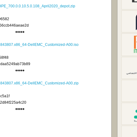
E_700.0.0.10.5.0.108_April2020_depot.zip
96582
66ccb446aeae2d
♦♦♦♦♦
-15843807.x86_64-DellEMC_Customized-A00.iso
58f48
edaa5249ab73b89
♦♦♦♦♦
-15843807.x86_64-DellEMC_Customized-A00.zip
c5a1f
2d84f225a4c20
♦♦♦♦♦