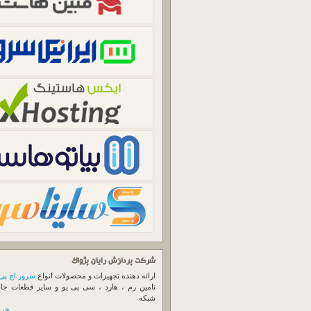
شرکت پردازش رایان پژواک
ارائه دهنده تجهیزات و محصولات انواع
سرور اچ پی
تامین رم ، هارد ، سی پی یو و سایر قطعات جا
شبکه
خرید