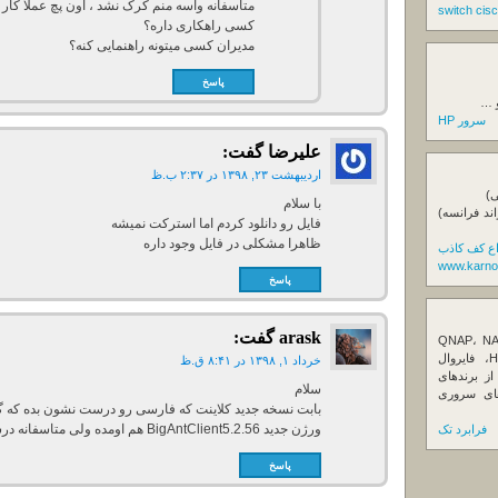
متاسفانه واسه منم کرک نشد ، اون پچ عملا کار 
کسی راهکاری داره؟
مدیران کسی میتونه راهنمایی کنه؟
پاسخ
و …
سرور HP
علیرضا
گفت:
اردیبهشت ۲۳, ۱۳۹۸ در ۲:۳۷ ب.ظ
ی)
با سلام
اند فرانسه)
فایل رو دانلود کردم اما استرکت نمیشه
ظاهرا مشکلی در فایل وجود داره
اع کف کاذب
www.karno
پاسخ
arask
گفت:
ننده تخصصی ذخیره‌سازهای تحت شبکه QNAP، NAS
کیونپ، راهکارهای بکاپ سازمانی، سرور HPE، فایروال
خرداد ۱, ۱۳۹۸ در ۸:۴۱ ق.ظ
Fortin، تجهیزات شبکه و هاردهای Enterprise از برندهای
سلام
Seagate، Toshiba، Western Di و SSDهای سروری
بابت نسخه جدید کلاینت که فارسی رو درست نشون بده که گ
ورژن جدید BigAntClient5.2.56 هم اومده ولی متاسفانه درست نشده :((
فرابرد تک
پاسخ