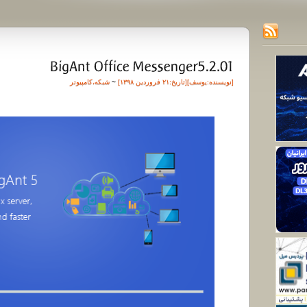
[نویسنده:
یوسف
][تاريخ:۲۱ فروردین ۱۳۹۸]
~
شبکه
،
کامپیوتر