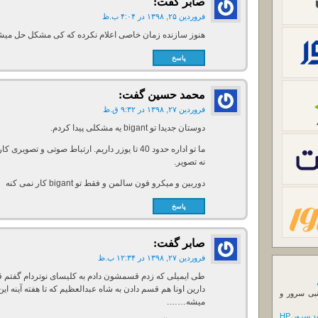
صابر
گفت:
فروردین ۲۵, ۱۳۹۸ در ۴:۰۴ ب.ظ
هنوز سازنده زمان خاصی اعلام نکرده که کی مشکل حل می
پاسخ
محمد حسین
گفت:
فروردین ۲۷, ۱۳۹۸ در ۹:۳۲ ق.ظ
دوستان جدیدا تو bigant یه مشکلی پیدا کردم.
ما تو اداره حدود 40 تا یوزر داریم. ارتباط صوتی و 
نه تصویر.
دوربین و میکرو فون سالمن و فقط تو bigant کار نمی کنه
پاسخ
صابر
گفت:
فروردین ۲۷, ۱۳۹۸ در ۱۲:۳۴ ب.ظ
طی ایمیلی که زدم قسمشون دادم به کلیسای نوتردام گفت
دارین اونا هم قسم دادن به شاه عبدالعظیم که تا هفته آینه
نبی سرور و
میشه…….
 سرور HP