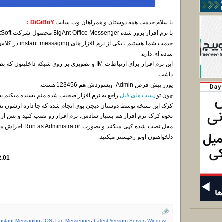
با سلام خدمت همه دوستان و همراهان وب سایت
DiGiBoY :
ساده ای داره.
این نرم افزار برای ارتباطات IM و تصویری بر روی شبک
داشت.
یوزر پیش فرض Admin وپسوردش هم 123456 هست.
چون تو
پست های قبل
راجع به نرم افزار صحبت شده منم بسنده میکنم به 
کرک این نسخه توسط دوستان دیجی بوی انجام شده که جا داره ازشون تشک
نحوه کرک نرم افزار هم بسیار سادس. نرم افزار رو نصب کنید و پس از کا
محل نصب شده کپی میکن
دلخواهتون اونو رجیستر میکنید.
2.01
Instant Messaging
،
IOS
،
Lan Messenger
،
Latest Version
،
Server
،
Windows