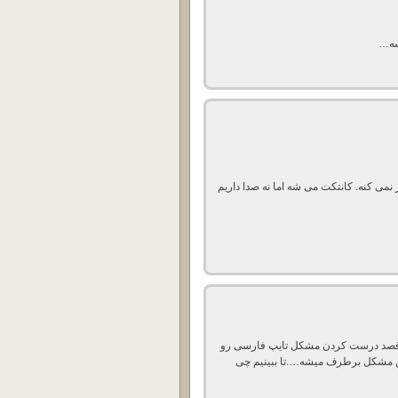
شه…
تصویری کار نمی کنه. کانتکت می شه اما نه صدا داریم
م قصد درست کردن مشکل تایپ فارسی رو
 این مشکل برطرف میشه….تا ببینیم چی