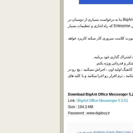
با نرم افزار بروز شده BigAnt Office Messenger محصول شرکت BigAntSoft بنا به درخواست بسیاری از دوستان در
خدمت شما هستیم ، یکی از نرم افزار های instant messaging در کلاس Enterprise که راه اندازی و تنظیمات بسیار
ه داخلیتون که بصورت کلاینت سروری کار میکنه کاربرد خواهد
اشتراک گذاری خود برنامه.
ر و قدردانی ویژه بکنم.
نفیگ اولیه اون ، اجراش نمیکنید ، پچ رو در
ید و بصورت Run as Administrator اجراش میکنید ، نرم افزار رو اجرا میکنید و با کلید های
Download BigAnt Office Messenger 5.
Link :
BigAnt Office Messenger 5.2.01
Size : 194.3 MB
Password : www.digiboy.ir
،
Direct Link
،
Crack
،
Andriod
،
چت
،
سرور
،