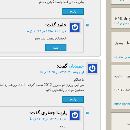
ولی خدائی آدما پاسخگوئی هستن…
پاسخ
ی HPE
 سرور HP
حامد
گفت:
خرداد ۱۱, ۱۳۹۸ در ۱۰:۱۸ ق.ظ
خخخخخ دهنت سرویس
ل ویندوز،
پاسخ
رور مجازی
حمیدیان
گفت:
اردیبهشت ۳, ۱۳۹۸ در ۱۱:۲۵ ق.ظ
یزات ذخیره
با سلام
من این ورژن تو سرور 2012 نصب کردم،patch رو هم زد اما بازم کرک نشده!
ممنون میشم راهنمایی کنید
فروش استوریج و دستگاه های بک آپ گیری اطلاعات (HPE
پاسخ
https://pa
پارسا جعفری
گفت:
دی ۱۲, ۱۳۹۸ در ۱۱:۰۴ ق.ظ
یو
سلام