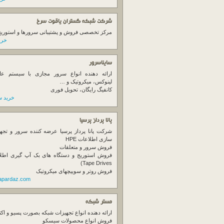
شرکت شبکه گستران یاقوت سرخ
مرکز تخصصی فروش و پشتیبانی سرورها و استوریج ها
خرید
سایناسرور
ارائه دهنده انواع سرور مجازی با سیستم عام
لینوکس، میکروتیک و …
کانفیگ رایگان، تحویل فوری
خرید س
پانا پرداز پرسیا
شرکت پانا پرداز پرسیا عرضه کننده سرور و تجه
سازی اطلاعات HPE
فروش سرور و متعلقات
Tape Drives)
فروش روتر و سوییچهای میکروتیک
napardaz.com
مستر شبکه
ارائه دهنده انواع تجهیزات شبکه بصورت پسیو و اکت
فروش انواع محصولات سیسکو