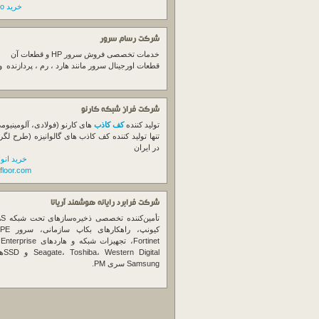
خرید switch cisco
شرکت رسام سرور
خدمات تخصصی فروش
سرور
HP و قطعات آن
قطعات اورجینال
سرور
مانند هارد ، رم ، پردازنده 
شرکت فراز شبکه کارنو
تولید کننده
کف کاذب
های کارنو (فولادی، آلومینیوم
تنها تولید کننده کف کاذب های گالوانیزه (طرح لگر
در ایران
خرید انو
floor.com
شرکت فرابرد رایانه هوشمند آریانا
تأمین‌ک
et
gital
Samsung سری PM.