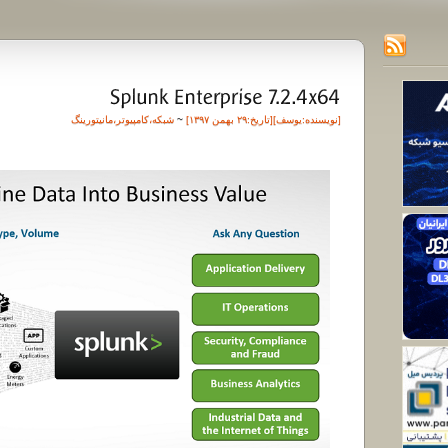
[نویسنده:
یوسف
][تاريخ:۲۹ بهمن ۱۳۹۷]
~
شبکه
،
کامپیوتر
،
مانیتورینگ