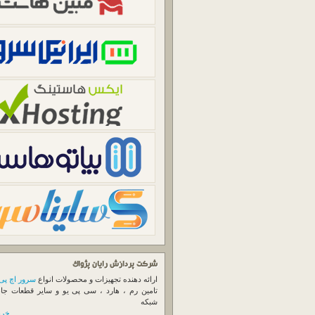
شرکت پردازش رایان پژواک
ارائه دهنده تجهیزات و محصولات انواع
سرور اچ پی
تامین رم ، هارد ، سی پی یو و سایر قطعات جا
شبکه
خرید