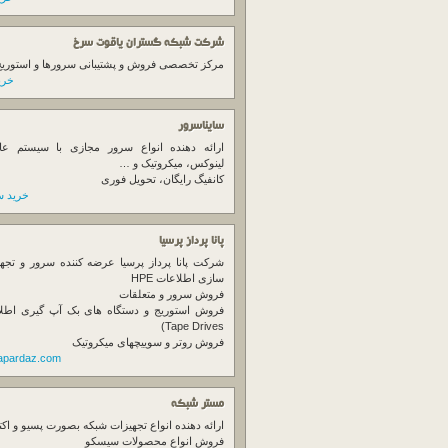
شرکت شبکه گستران یاقوت سرخ
مرکز تخصصی فروش و پشتیبانی سرورها و استوریج ها
خرید
سایناسرور
ارائه دهنده انواع سرور مجازی با سیستم عام
لینوکس، میکروتیک و …
کانفیگ رایگان، تحویل فوری
خرید س
پانا پرداز پرسیا
شرکت پانا پرداز پرسیا عرضه کننده سرور و تجه
سازی اطلاعات HPE
فروش سرور و متعلقات
Tape Drives)
فروش روتر و سوییچهای میکروتیک
napardaz.com
مستر شبکه
ارائه دهنده انواع تجهیزات شبکه بصورت پسیو و اکت
فروش انواع محصولات سیسکو