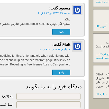
مسعود
گفت:
اسفند ۲۷, ۱۳۹۷ در ۱:۴۲ ق.ظ
سلام
و …
ممنون اگر بتونین Enterprise Security هم کنارش منتشر کنین خیلی عالی میشه.
سرور HP
پاسخ
ی)
Matt
گفت:
اند فرانسه)
خرداد ۷, ۱۳۹۸ در ۶:۵۸ ب.ظ
اع کف کاذب
edicine for this. Unfortunately when splunk runs with
www.karno
 do not show up on the search front page, it is stuck on
forever. Reverting to free license fixes it. Can you help?
پاسخ
ننده تخصصی ذخیره‌سازهای تحت شبکه QNAP، NAS
کیونپ، راهکارهای بکاپ سازمانی، سرور HPE، فایروال
Fortin، تجهیزات شبکه و هاردهای Enterprise از برندهای
دیدگاه خود را به ما بگویید.
Seagate، Toshiba، Western Di و SSDهای سروری
فرابرد تک
نام (لازم)
ایمیل (منتش