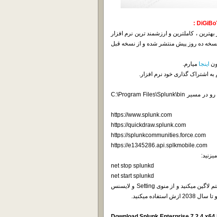
خدمت شما هستیم یکی از بهترین ، کاملترین و ارزشمند ترین نرم افزار
ن نسخه ده روز پیش منتشر شده و از نسخه قبل
ون
اینجا
میارم.
به اشتراک گذاری خود نرم افزار.
نرم افزار رو نصب میکنید ، در پایان کار اجراش نمیکنید ، فایل های Dll رو در مسیر C:\Program Files\Splunk\bin
https://www.splunk.com
https://quickdraw.splunk.com
https://splunkcommunities.force.com
https://e1345286.api.splkmobile.com
net stop splunkd
net start splunkd
اگر سرویس های نرم افزار اجرا نشد سیستم رو ریستارت کنید. به سیستم لاگین میکنید و از منوی Setting و لایسنس
Download Splunk Enterprise 7.2.4 x64