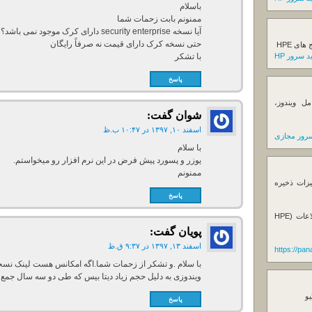
باسلام
ممنونم بابت زحمات شما
آیا نسخه security enterprise دارای کرک موجود نمی باشد؟
حتی نسخه کرک دارای قیمت نه صرفاً رایگان
ی HPE
 سرور HP
با تشکر
پاسخ
ل ویندوز،
شوان
گفت:
اسفند ۱۰, ۱۳۹۷ در ۱۰:۴۷ ب.ظ
رور مجازی
با سلام
یوزر و پسورد پیش فرض در این نرم افزار رو میخواستم.
ممنونم
یزات ذخیره
پاسخ
فروش استوریج و دستگاه های بک آپ گیری اطلاعات (HPE
پویان
گفت:
اسفند ۱۳, ۱۳۹۷ در ۹:۳۷ ق.ظ
https://pa
با سلام .و تشکر از زحمات شما.اگه امکانس هست لینک نسخه
ویندوزی به دلیل حجم زیاد دیتا بیس که طی دو سه سال جم
یو
پاسخ