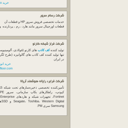
خرید switch cisco
شرکت رسام سرور
خدمات تخصصی فروش
سرور
HP و قطعات آن
قطعات اورجینال
سرور
مانند هارد ، رم ، پردازنده 
شرکت فراز شبکه کارنو
تولید کننده
کف کاذب
های کارنو (فولادی، آلومینیوم
تنها تولید کننده کف کاذب های گالوانیزه (طرح لگر
در ایران
خرید انو
floor.com
شرکت فرابرد رایانه هوشمند آریانا
تأمین‌ک
et
gital
Samsung سری PM.