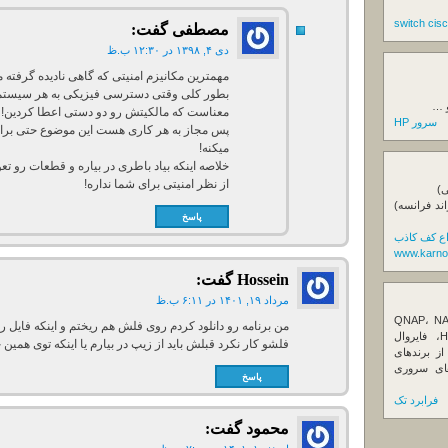
مصطفی
گفت:
دی ۴, ۱۳۹۸ در ۱۲:۳۰ ب.ظ
مهمترین مکانیزم امنیتی که گاهی نادیده گرفته
بطور کلی وقتی دسترسی فیزیکی به هر سیستم یا 
و …
معناست که مالکیتش رو دو دستی اعطا کردین!
سرور HP
پس مجاز به هر کاری هست این موضوع حتی برای 
میکنه!
خلاصه اینکه بیاد باطری در بیاره و قطعات رو ت
از نظر امنیتی برای شما نداره!
ی)
اند فرانسه)
پاسخ
اع کف کاذب
www.karno
Hossein
گفت:
مرداد ۱۹, ۱۴۰۱ در ۶:۱۱ ب.ظ
ننده تخصصی ذخیره‌سازهای تحت شبکه QNAP، NAS
من برنامه رو دانلود کردم روی فلش هم ریختم و اینکه فایل ر
کیونپ، راهکارهای بکاپ سازمانی، سرور HPE، فایروال
فلشو کار نکرد قبلش باید از زیپ در بیارم یا اینکه توی همین 
Fortin، تجهیزات شبکه و هاردهای Enterprise از برندهای
Seagate، Toshiba، Western Di و SSDهای سروری
پاسخ
فرابرد تک
محمود
گفت: