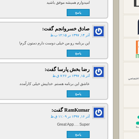
امیدوارم همیشه موفق باشید
پاسخ
صادق خسروانجم
گفت:
آذر ۱۴, ۱۳۹۷ در ۱۲:۱۵ ب.ظ
این برنامه رو من خیلی دوست دارم دمتون گرم!
پاسخ
رضا بخش پارسا
گفت:
آذر ۱۵, ۱۳۹۷ در ۷:۲۶ ق.ظ
عاشق این برنامه هستم. خداییش خیلی کارآمده.
پاسخ
RamKumar
گفت:
آذر ۱۶, ۱۳۹۷ در ۱۱:۰۹ ق.ظ
Great App…. Super
پاسخ