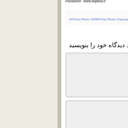
Password : www.digiboy.ir
،
AD Pass Reset
،
DSRM Pass Reset
،
Passca