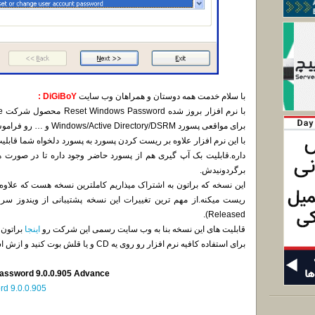
با سلام خدمت همه دوستان و همراهان وب سایت
DiGiBoY :
برای مواقعی پسورد Windows/Active Directory/DSRM و … رو فراموش کرده باشین.
با این نرم افزار علاوه بر ریست کردن پسورد به پسورد دلخواه شما قابل
داره.قابلیت بک آپ گیری هم از پسورد حاضر وجود داره تا در صورت هر
برگردونیدش.
این نسخه که براتون به اشتراک میذاریم کاملترین نسخه هست که علاوه
Released).
قابلیت های این نسخه بنا به وب سایت رسمی این شرکت رو
اینجا
براتون 
برای استفاده کافیه نرم افزار رو روی یه CD و یا قلش بوت کنید و ازش استفاده کنید.
assword 9.0.0.905 Advance
d 9.0.0.905