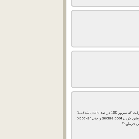
اقا یوسف می شه یگید که چطوری میشه جلوی این کار رو گرفت که سرور 100 در صد safe باشه؟مثلا
به disable کردن همه بوت ها و ست کردن bios پس بود و روشن کردن secure boot و حتی bitlocker