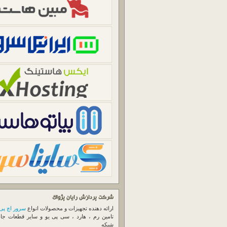
شرکت پردازش رایان پژواک
ارائه دهنده تجهیزات و محصولات انواع
سرور اچ پی
تامین رم ، هارد ، سی پی یو و سایر قطعات جا
شبکه