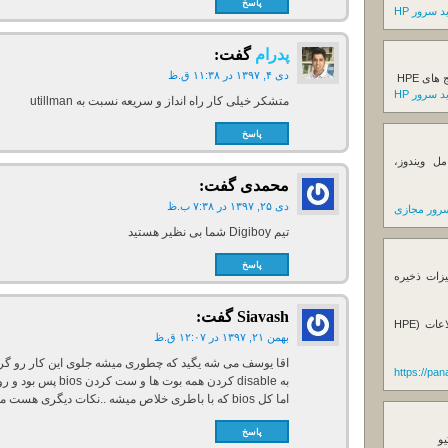
پاسخ
 سرور HP
پدرام
گفت:
دی ۴, ۱۳۹۷ در ۱۱:۳۸ ق.ظ
ی HPE
 سرور HP
متشکر خیلی کار راه انداز و سریعه نسبت به utillman
پاسخ
ل ویندوز،
محمدی
گفت:
دی ۲۵, ۱۳۹۷ در ۷:۳۸ ب.ظ
رور مجازی
تیم Digiboy شما بی نظیر هستید
پاسخ
یزات ذخیره
Siavash
گفت:
فروش استوریج و دستگاه های بک آپ گیری اطلاعات (HPE
بهمن ۲۱, ۱۳۹۷ در ۱۲:۰۷ ق.ظ
https://pa
اما کل bios که با باطری خلاص میشه ..نکات دیگری هست می فرمایید؟
پاسخ
یو