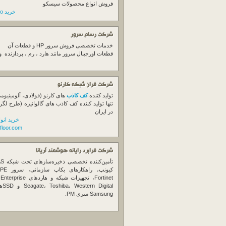
فروش انواع محصولات سیسکو
خرید switch cisco
شرکت رسام سرور
خدمات تخصصی فروش
سرور
HP و قطعات آن
قطعات اورجینال
سرور
مانند هارد ، رم ، پردازنده 
شرکت فراز شبکه کارنو
تولید کننده
کف کاذب
های کارنو (فولادی، آلومینیوم
تنها تولید کننده کف کاذب های گالوانیزه (طرح لگر
در ایران
خرید انو
floor.com
شرکت فرابرد رایانه هوشمند آریانا
تأمین‌ک
et
gital
Samsung سری PM.