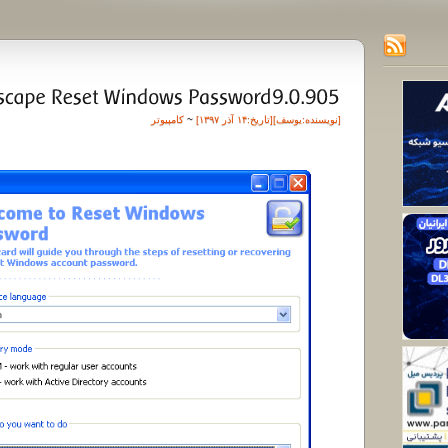
[نویسنده:
یوسف
][تاريخ:۱۴ آذر ۱۳۹۷]
~
کامپیوتر