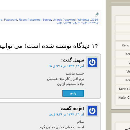
pe
،
Password
،
Reset Password
،
Server
،
Unlock Password
،
Windows
،
2019
ریست پسورد
،
سرور
،
ویندوز
،
یوزر
۱۴ دیدگاه نوشته شده است! می توانید دیدگاه خود را بنویسید
Kerio
Ker
سهیل
گفت:
آذر ۱۴, ۱۳۹۷ در ۹:۱۷ ق.ظ
Ve
خسته نباشید
نرم افزار کارامدی هستش
Ker
واقعا ممنونم ازتون
Kerio C
پاسخ
Kerio C
majid
گفت:
آذر ۱۴, ۱۳۹۷ در ۹:۳۶ ق.ظ
سلام
احسنت خیلی خدایی دمتون گرم