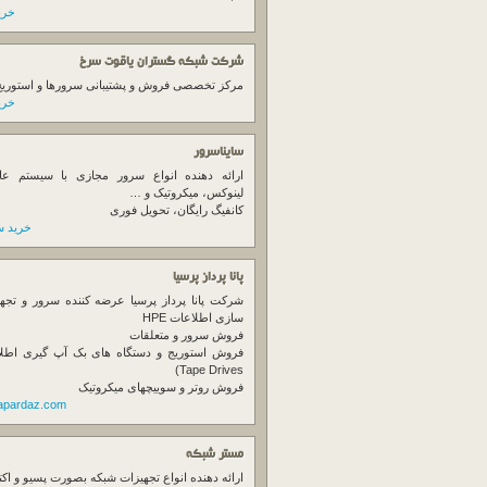
خرید
شرکت شبکه گستران یاقوت سرخ
مرکز تخصصی فروش و پشتیبانی سرورها و استوریج ها
خرید
سایناسرور
ارائه دهنده انواع سرور مجازی با سیستم عام
لینوکس، میکروتیک و …
کانفیگ رایگان، تحویل فوری
خرید س
پانا پرداز پرسیا
شرکت پانا پرداز پرسیا عرضه کننده سرور و تجه
سازی اطلاعات HPE
فروش سرور و متعلقات
Tape Drives)
فروش روتر و سوییچهای میکروتیک
napardaz.com
مستر شبکه
ارائه دهنده انواع تجهیزات شبکه بصورت پسیو و اکت