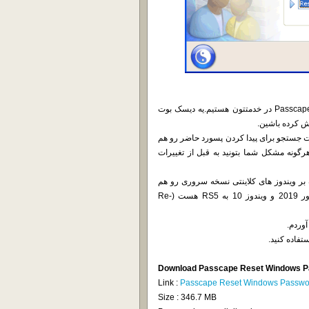
با نرم افزار بروز شده Reset Windows Password محصول شرکت Passcape در خدمتتون هستیم.یه دیسک بوت
یت جستجو برای پیدا کردن پسورد حاضر رو هم
گونه مشکل شما بتونید به قبل از تغییرات
 بر ویندوز های کلاینتی نسخه سروری رو هم
ریست میکنه.از مهم ترین تغییرات این نسخه پشتیبانی از ویندوز سرور 2019 و ویندوز 10 به RS5 هست (Re-
آوردم.
Download Passcape Reset Windows P
Link :
Passcape Reset Windows Passwor
Size : 346.7 MB