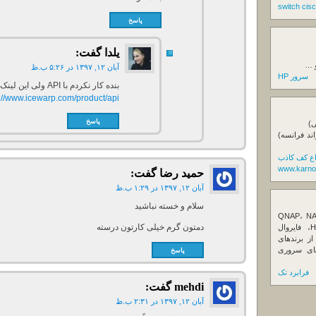
پاسخ
یلدا
گفت:
و …
آبان ۱۲, ۱۳۹۷ در ۵:۲۶ ب.ظ
سرور HP
بنده کار نکردم با API ولی این لینک رو ببینید:
s://www.icewarp.com/product/api
پاسخ
ی)
اند فرانسه)
اع کف کاذب
www.karno
حمید رضا
گفت:
آبان ۱۲, ۱۳۹۷ در ۱:۲۹ ب.ظ
سلام و خسته نباشید
ننده تخصصی ذخیره‌سازهای تحت شبکه QNAP، NAS
دمتون گرم خیلی کارتون درسته
کیونپ، راهکارهای بکاپ سازمانی، سرور HPE، فایروال
Fortin، تجهیزات شبکه و هاردهای Enterprise از برندهای
Seagate، Toshiba، Western Di و SSDهای سروری
پاسخ
فرابرد تک
mehdi
گفت:
آبان ۱۲, ۱۳۹۷ در ۲:۳۱ ب.ظ