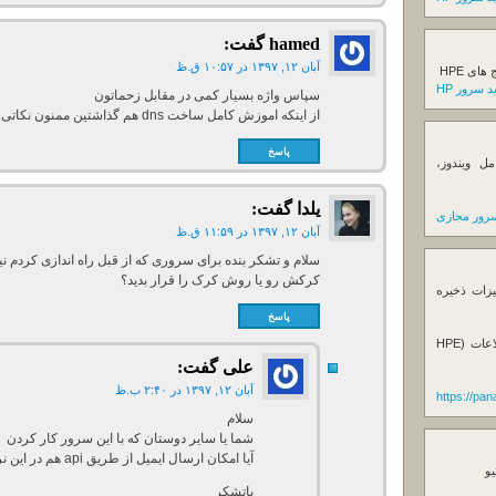
hamed
گفت:
آبان ۱۲, ۱۳۹۷ در ۱۰:۵۷ ق.ظ
ی HPE
 سرور HP
سپاس واژه بسیار کمی در مقابل زحماتون
از اینکه اموزش کامل ساخت dns هم گذاشتین ممنون نکاتی فنی خوبی بود
پاسخ
ل ویندوز،
یلدا
گفت:
رور مجازی
آبان ۱۲, ۱۳۹۷ در ۱۱:۵۹ ق.ظ
سلام و تشکر بنده برای سروری که از قبل راه اندازی کردم ن
کرکش رو یا روش کرک را قرار بدید؟
یزات ذخیره
پاسخ
فروش استوریج و دستگاه های بک آپ گیری اطلاعات (HPE
علی
گفت:
آبان ۱۲, ۱۳۹۷ در ۲:۴۰ ب.ظ
https://pa
سلام
شما یا سایر دوستان که با این سرور کار کردن
آیا امکان ارسال ایمیل از طریق api هم در این نرم افزار وجود دارد؟
یو
باتشکر