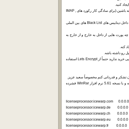
3- برای شبکه داخلی و روی DNS هاتون رکورد Auto Discovery هم داشته باشین.(برای سادگی کار رکورد های IMAP ,
4- حتماً از IP استاتیک مختص میل سرورتون استفاده کنید و چک کنید که داخل دیتابیس های Black List های بین الملی
ه پورت هایی از داخل به خارج و از خارج به
8- سعی کنید از Certificate های رسمی و معتبر استفاده کنید و اگر توانایی خرید ندارید حتماً از Lets Encrypt استفاده
تشکر و قدردانی کنم مخصوصاً سعید عزیز.
دانلود در سه قسمت مجزا بر روی سرور های ایران قرار داده شده و با نسخه 5.61 نرم افزار WinRar فشرده
0.0.0.0 licenseprocessor.icewarp.com
0.0.0.0 licenseprocessor.icewarp.de
0.0.0.0 licenseprocessor.icewarp.ch
0.0.0.0 licenseprocessor.icewarp.eu
0.0.0.0 licenseprocessor.icewarp.fr