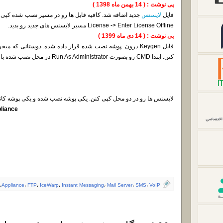
پی نوشت : ( 14 بهمن ماه 1398 )
فایل
لایسنس
License -> Enter License Offline مسیر لایسنس های جدید رو بدید.
پی نوشت : ( 14 دی ماه 1399 )
فایل Keygen درون پوشه نصب شده قرار داده شده. دوستانی که 
کنن. ابتدا CMD رو بصورت Run As Administrator در محل نصب شده باز کنن و دستورات ذیل رو اجرا کنن.
لایسنس ها رو در دو محل کپی کنن. یکی پوشه نصب شده و یکی پوشه کا
liance
،
Appliance
،
FTP
،
IceWarp
،
Instant Messaging
،
Mail Server
،
SMS
،
VoIP