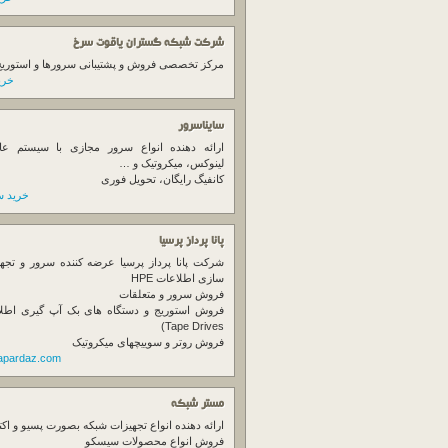
شرکت شبکه گستران یاقوت سرخ
مرکز تخصصی فروش و پشتیبانی سرورها و استوریج ها
خرید
سایناسرور
ارائه دهنده انواع سرور مجازی با سیستم عام
لینوکس، میکروتیک و …
کانفیگ رایگان، تحویل فوری
خرید س
پانا پرداز پرسیا
شرکت پانا پرداز پرسیا عرضه کننده سرور و تجه
سازی اطلاعات HPE
فروش سرور و متعلقات
Tape Drives)
فروش روتر و سوییچهای میکروتیک
napardaz.com
مستر شبکه
ارائه دهنده انواع تجهیزات شبکه بصورت پسیو و اکت
فروش انواع محصولات سیسکو