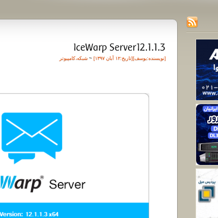
[نویسنده:
یوسف
][تاريخ:۱۲ آبان ۱۳۹۷]
~
شبکه
،
کامپیوتر