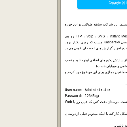
ستیم. این شرکت سابقه طولانی تو این حوزه
این نرم افزار علاوه بر قابلیت ارسال/دریافت ایمیل قابلیت FTP ، Voip ، SMS ، Instant Messaging رو هم
داره.محیطی بسیار زیبایی داره و دارای موتور آنتی ویروس دوست داشتنی Kaspersky هست که روزی یکبار بروز
نرم افزار گزارش های لحظه ای خوبی هم در
 از سایتش پکیج های اضافی اونو دانلود و نصب
ستمی و موبایلی هست)
 یه ماشین مجازی برای این موضوع مهیا کردم و
Username: Administrator

Password: 12345q@
نسخه مجازی سازی VMware ESXi 6.0 و هماهنگ با ورژن 11 اون هست. دوستان دقت کنن که فایل رو با Web
شکل کار کنه با اینکه میدونم خیلی از دوستان