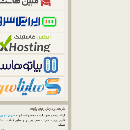
شرکت پردازش رایان پژواک
ارائه دهنده تجهیزات و محصولات انواع
سرور اچ پی
تامین رم ، هارد ، سی پی یو و سایر قطعات جا
شبکه
خرید