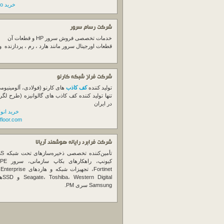
خرید switch cisco
شرکت رسام سرور
خدمات تخصصی فروش
سرور
HP و قطعات آن
قطعات اورجینال
سرور
مانند هارد ، رم ، پردازنده 
شرکت فراز شبکه کارنو
تولید کننده
کف کاذب
های کارنو (فولادی، آلومینیوم
تنها تولید کننده کف کاذب های گالوانیزه (طرح لگر
در ایران
خرید انو
floor.com
شرکت فرابرد رایانه هوشمند آریانا
تأمین‌ک
et
gital
Samsung سری PM.