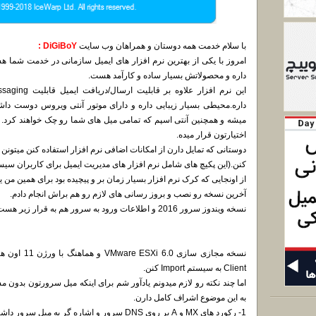
با سلام خدمت همه دوستان و همراهان وب سایت
DiGiBoY :
امروز با یکی از بهترین نرم افزار های ایمیل سازمانی در خدمت شما ه
داره و محصولاتش بسیار ساده و کارآمد هست.
میشه و همچنین آنتی اسپم که تمامی میل های شما رو چک خواهند کرد. 
اختیارتون قرار میده.
دوستانی که تمایل دارن از امکانات اضافی نرم افزار استفاده کنن میتونن
کنن.(این پکیچ های شامل نرم افزار های مدیریت ایمیل برای کاربران سی
از اونجایی که کرک نرم افزار بسیار زمان بر و پیچیده بود برای همین من
آخرین نسخه رو نصب و بروز رسانی های لازم رو هم براش انجام دادم.
نسخه ویندوز سرور 2016 و اطلاعات ورود به سرور هم به قرار زیر هست.
Client به سیستم Import کنن.
اما چند نکته رو لازم میدونم یادآور شم برای اینکه میل سرورتون بدون م
به این موضوع اشراف کامل دارن.
1- رکورد های MX و A بر روی DNS سرور و اشاره گر به میل سرور داشته باشین.