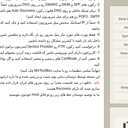
2- رکورد های SPF و DKIM و DMARC رو بر روی DNS سرورتون حتماً ایجاد کنید.
POP3 , SMTP رو هم برای میل سرورتون ایجاد کنید)
Kerio 
Ke
نباشه.
5- فقط پورت های مورد نیاز میل سرور رو باز نگه دارید و مطمین شین چ
Syma
داخل باید باز باشه تا کمترین مشکل رو داشته باشین.
Ke
6- درخواست کنید رکورد PTR رو Service Provider اینترنتون براتون ایجاد کنه.
7- کاربراتون دارای آنتی ویروسی باشن که قابلیت رصد کردن محتوای ایمیل رو داشته باشه.
Kerio
کنید.
(نهایتاً تمامی تنظیمات رو با سایت MXToolBox چک کنید)
این نسخه توسط دوستان دیجی بوی تست و بررسی شده و جا داره ازشون 
نکته :
Kerio
سازی شده که دارای Recovery هست.
بنا به توصیه دوستان خط های زیر رو تو فایل Host خودتون بنویسید: