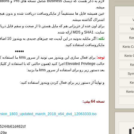
میشه.
عین همیشه فایل ها مستقیماً از مایکروسافت دریافت شده و بدون هیچگ
اشتراک گذاشته میشه.
برای اون عده از عزیزانی هم که مایل هستن تا از صحت و سقم فایل د
Ve
سایت، SHA1 و MD5 ارائه شده.
Ker
نکته:
اگر مایلید بدونید در این آپدیت چه چیزهای جدیدی به ویندوز 10 اضافه شده می تونید از
مایکروسافت استفاده کنید.
Kerio C
♦♦♦♦♦
Kerio 
توجه:
Ke
بعد دستور زیر رو برای استفاده از سرور kms ما بزنید:
Syma
و نهایتاً از دستور زیر برای فعال کردن ویندوز استفاده کنید:
Ke
Kerio
نسخه 64 بیتی:
ersion_1803_updated_march_2018_x64_dvd_12063333.iso
5244b61d462cf
e29e