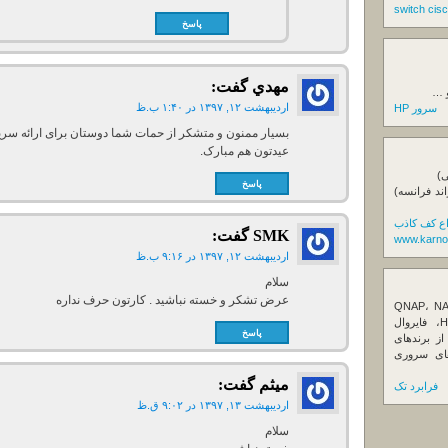
پاسخ
مهدي
گفت:
و …
اردیبهشت ۱۲, ۱۳۹۷ در ۱:۴۰ ب.ظ
سرور HP
بسیار ممنون و متشکر از حمات شما دوستان برای ارائه سری
عیدتون هم مبارک.
ی)
پاسخ
اند فرانسه)
اع کف کاذب
SMK
گفت:
www.karno
اردیبهشت ۱۲, ۱۳۹۷ در ۹:۱۶ ب.ظ
سلام
عرض تشکر و خسته نباشید . کارتون حرف نداره
ننده تخصصی ذخیره‌سازهای تحت شبکه QNAP، NAS
کیونپ، راهکارهای بکاپ سازمانی، سرور HPE، فایروال
پاسخ
Fortin، تجهیزات شبکه و هاردهای Enterprise از برندهای
Seagate، Toshiba، Western Di و SSDهای سروری
میثم
گفت:
فرابرد تک
اردیبهشت ۱۳, ۱۳۹۷ در ۹:۰۲ ق.ظ
سلام