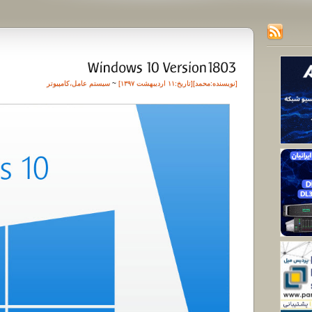
[نویسنده:
محمد
][تاريخ:۱۱ اردیبهشت ۱۳۹۷]
~
سیستم عامل
،
کامپیوتر