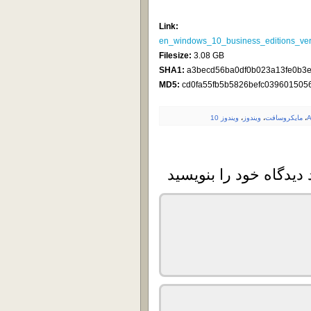
Link:
en_windows_10_business_editions_v
Filesize:
3.08 GB
SHA1:
a3becd56ba0df0b023a13fe0b3e
MD5:
cd0fa55fb5b5826befc039601505
A
،
مایکروسافت
،
ویندوز
،
ویندوز 10