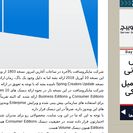
این نسخه 10 آوریل 2018 ارائه بشه اما به دلیل وجود یک باگ،
نسخه Spring Creators Update نامیده بشه که با توجه به تعویق در ارائه با نام April 2018 Update نامگذاری شد.
های این ویندوز داره، صرفاً در این دیسک قرار داره.
Editions همون دیسک Volume هست.