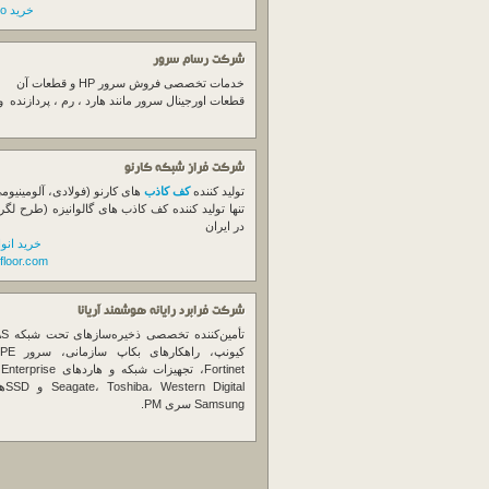
خرید switch cisco
شرکت رسام سرور
خدمات تخصصی فروش
سرور
HP و قطعات آن
قطعات اورجینال
سرور
مانند هارد ، رم ، پردازنده 
شرکت فراز شبکه کارنو
تولید کننده
کف کاذب
های کارنو (فولادی، آلومینیوم
تنها تولید کننده کف کاذب های گالوانیزه (طرح لگر
در ایران
خرید انو
floor.com
شرکت فرابرد رایانه هوشمند آریانا
تأمین‌ک
et
gital
Samsung سری PM.