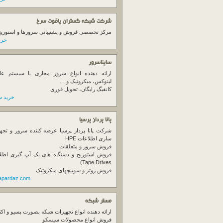
شرکت شبکه گستران یاقوت سرخ
مرکز تخصصی فروش و پشتیبانی سرورها و استوریج ها
خرید
سایناسرور
ارائه دهنده انواع سرور مجازی با سیستم عام
لینوکس، میکروتیک و …
کانفیگ رایگان، تحویل فوری
خرید س
پانا پرداز پرسیا
شرکت پانا پرداز پرسیا عرضه کننده سرور و تجه
سازی اطلاعات HPE
فروش سرور و متعلقات
Tape Drives)
فروش روتر و سوییچهای میکروتیک
napardaz.com
مستر شبکه
ارائه دهنده انواع تجهیزات شبکه بصورت پسیو و اکت
فروش انواع محصولات سیسکو