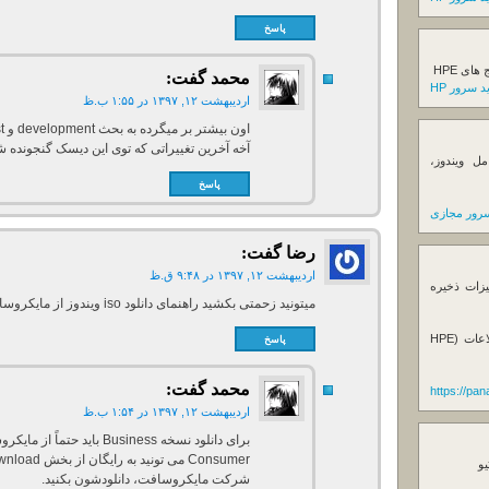
پاسخ
ی HPE
محمد
گفت:
 سرور HP
اردیبهشت ۱۲, ۱۳۹۷ در ۱:۵۵ ب.ظ
آخه آخرین تغییراتی که توی این دیسک گنجونده شده مرب
ل ویندوز،
پاسخ
رور مجازی
رضا
گفت:
اردیبهشت ۱۲, ۱۳۹۷ در ۹:۴۸ ق.ظ
یزات ذخیره
میتونید زحمتی بکشید راهنمای دانلود iso ویندوز از مایکروسافت رو توضیح بدین؟متشکرم
فروش استوریج و دستگاه های بک آپ گیری اطلاعات (HPE
پاسخ
محمد
گفت:
https://pa
اردیبهشت ۱۲, ۱۳۹۷ در ۱:۵۴ ب.ظ
برای دانلود نسخه Business با
یو
شرکت مایکروسافت، دانلودشون بکنید.