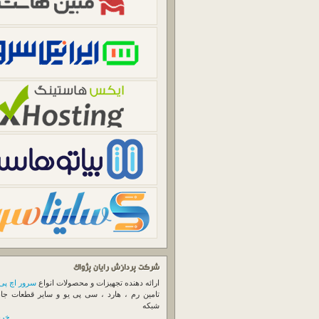
شرکت پردازش رایان پژواک
ارائه دهنده تجهیزات و محصولات انواع
سرور اچ پی
تامین رم ، هارد ، سی پی یو و سایر قطعات جا
شبکه
خرید