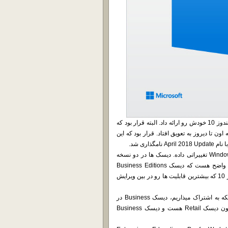
شرکت مایکروسافت بالأخره در ساعات آغازین امروز نسخه 1803 از ویندوز 10 خودش رو ارائه داد. البته قرار بود که
 زمان ارائه اون تا دیروز به تعویق افتاد. قرار بود که این
شرکت مایکروسافت در این نسخه باز در نحوه ارائه دیسک های Windows 10 تغییراتی داده. دیسک ها در دو نسخه
Consumer Editions و Business Editions ارائه شده. که البته تقریباً واضح هست که دیسک Business Editions
برای استفاده های سازمانی پیش بینی شده و ویرایش Enterprise ویندوز 10 که بیشترین قابلیت ها رو در بین ویرایش
با توجه به این که ما در این وب سایت، محصولاتی رو برای مدیران شبکه به اشتراک میذاریم، دیسک Business در
اختیارتون قرار داده شده. در حقیقیت دیسک Consumer Editions همون دیسک Retail هست و دیسک Business