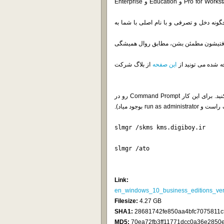
لازم به ذکر هست که دیسک Business شامل نسخه های Pro و Pro for Workstations و Education و Enterprise
ونه دخل و تصرفی و با نام اصلی با شما به
ریافتیشون مطمئن بشن، مطابق روال همیشگی
این صفحه
از بلاگ شرکت
برای فعال سازی این ویندوز می تونید از سرور kms ما استفاده کنید. برای این کار Command Prompt رو در
حالت Elevated Privilege اجرا کنید (همون حالتی که با استفاده از کلیک راست و run as administrator بوجود میاد).
slmgr /skms kms.digiboy.ir
slmgr /ato
Link:
en_windows_10_business_editions_v
Filesize:
4.27 GB
SHA1:
28681742fe850aa4bfc7075811c
MD5:
70ea72fb3ff11771dcc0a36e2850