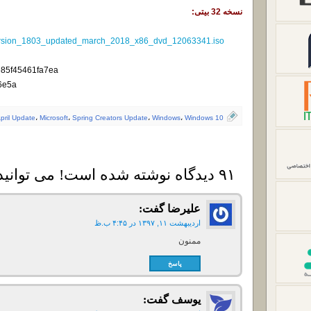
نسخه 32 بیتی:
ersion_1803_updated_march_2018_x86_dvd_12063341.iso
85f45461fa7ea
6e5a
pril Update
،
Microsoft
،
Spring Creators Update
،
Windows
،
Windows 10
۹۱ دیدگاه نوشته شده است! می توانید دیدگاه خود را بنویسید
علیرضا
گفت:
اردیبهشت ۱۱, ۱۳۹۷ در ۴:۴۵ ب.ظ
ممنون
پاسخ
یوسف
گفت: