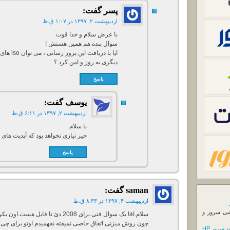
پسر
گفت:
اردیبهشت ۲, ۱۳۹۷ در ۱:۰۷ ق.ظ
با عرض سلام و خدا قوت
سوال بنده هم همین هستش !
ایا با در
دیگری به روز و امن کرد ؟
پاسخ
یوسف
گفت:
اردیبهشت ۲, ۱۳۹۷ در ۶:۱۱ ق.ظ
با سلام
خیر نیازی نخواهد بود که آپدیت ها
پاسخ
saman
گفت:
اردیبهشت ۴, ۱۳۹۷ در ۸:۳۳ ق.ظ
نبی سرور و
سلام.اقا یک سوال فنی.برای 2008 دئ ت
چون روش میزنی اتفاق خاصی نمیفته نفهمیدم اونو برای چی 
 سرور HP