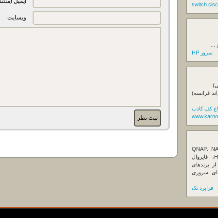
ایمیل (منتش
وبسایت
و …
سرور HP
ی)
اند فرانسه)
اع کف کاذب
www.karno
ننده تخصصی ذخیره‌سازهای تحت شبکه QNAP، NAS
کیونپ، راهکارهای بکاپ سازمانی، سرور HPE، فایروال
Fortin، تجهیزات شبکه و هاردهای Enterprise از برندهای
Seagate، Toshiba، Western Di و SSDهای سروری
فرابرد تک