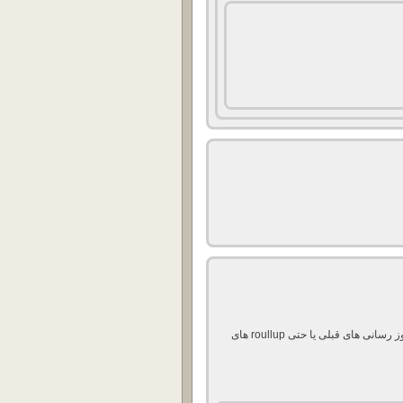
با دانلود کردن Rollup های ارائه شده آیا نیازی هست که به روز رسانی های قبلی یا حتی roullup های