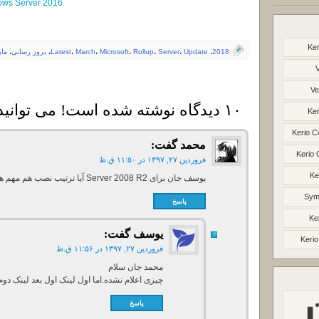
dows Server 2016
Ker
2018
،
Update
،
Server
،
Rollup
،
Microsoft
،
March
،
Latest
،
بروز رسانی
،
ما
Ve
۱۰ دیدگاه نوشته شده است! می توانید دیدگاه خود را بنویسید
Ker
Kerio C
محمد
گفت:
Kerio 
فروردین ۲۷, ۱۳۹۷ در ۱۱:۵۰ ق.ظ
Ke
یوسف جان برای Server 2008 R2 آیا ترتیب نصب هم مهم هست؟
Syma
پاسخ
Ke
یوسف
گفت:
Kerio
فروردین ۲۷, ۱۳۹۷ در ۱۱:۵۶ ق.ظ
محمد جان سلام
چیزی اعلام نشده.اما اول لینک اول بعد لینک دوم
پاسخ