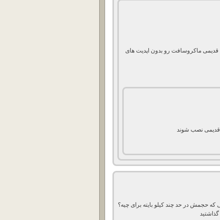
یافت این بروز رسانی ، می توان iso های قدیمی ماکروسافت رو بدون اپدیت های
ی قدیمی نصب شوند
ا فایل هست.اون یکی که حجمش در حد چند کیلو بایته برای چیه؟
گذاشتید