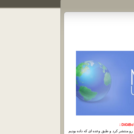
تو چند روز اخیر و به نوبت شرکت مایکروسافت بروز رسانی ماه March رو منتشر کرد و طبق وعده ای که داده بودیم