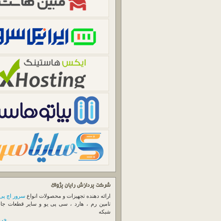
شرکت پردازش رایان پژواک
ارائه دهنده تجهیزات و محصولات انواع
سرور اچ پی
تامین رم ، هارد ، سی پی یو و سایر قطعات جا
شبکه
خرید