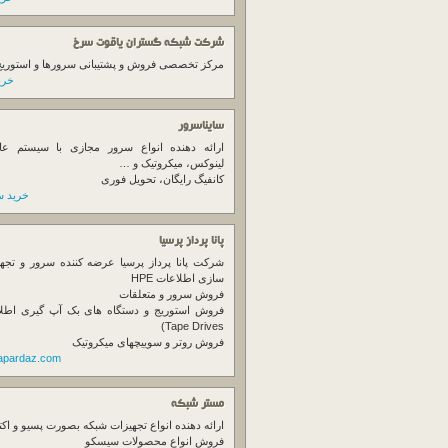
شرکت شبکه گستران یاقوت سرخ
مرکز تخصصی فروش و پشتیبانی سرورها و استوریج ها
خرید
سایناسرور
ارائه دهنده انواع سرور مجازی با سیستم عام
لینوکس، میکروتیک و …
کانفیگ رایگان، تحویل فوری
خرید س
پانا پرداز پرسیا
شرکت پانا پرداز پرسیا عرضه کننده سرور و تجه
سازی اطلاعات HPE
فروش سرور و متعلقات
Tape Drives)
فروش روتر و سوییچهای میکروتیک
napardaz.com
مستر شبکه
ارائه دهنده انواع تجهیزات شبکه بصورت پسیو و اکت
فروش انواع محصولات سیسکو