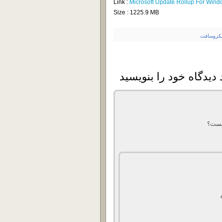
Link :
Microsoft Update Rollup For Win
Size : 1225.9 MB
یکروسافت