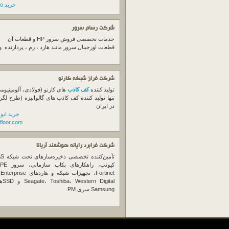
خرید switch cisco
شرکت رسام سرور
خدمات تخصصی فروش
سرور
HP و قطعات آن
قطعات اورجینال
سرور
مانند هارد ، رم ، پردازنده 
شرکت فراز شبکه کارنو
تولید کننده
کف کاذب
های کارنو (فولادی، آلومینیوم
تنها تولید کننده کف کاذب های گالوانیزه (طرح لگر
در ایران
خرید انو
floor.com
شرکت فرابرد رایانه هوشمند آریانا
تأمین‌ک
et
gital
Samsung سری PM.