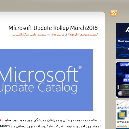
[نویسنده:
یوسف
][تاريخ:۲۷ فروردین ۱۳۹۷]
~
سیستم عامل
،
شبکه
،
کامپیوتر
با سلام خدمت همه دوستان و همراهان همیشگی و پر محبت وب سایت
DiGiBoY :