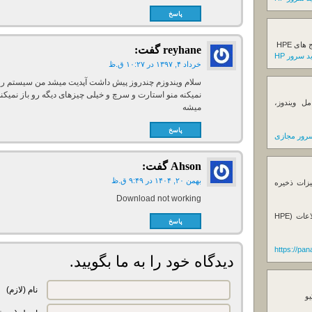
پاسخ
ی HPE
reyhane
گفت:
 سرور HP
خرداد ۴, ۱۳۹۷ در ۱۰:۲۷ ق.ظ
سلام ویندوزم چندروز پیش داشت آپدیت میشد من سیستم رو خ
نمیکنه منو استارت و سرچ و خیلی چیزهای دیگه رو باز نمیکنه
ل ویندوز،
میشه
پاسخ
رور مجازی
Ahson
گفت:
بهمن ۲۰, ۱۴۰۴ در ۹:۴۹ ق.ظ
یزات ذخیره
Download not working
فروش استوریج و دستگاه های بک آپ گیری اطلاعات (HPE
پاسخ
https://pa
دیدگاه خود را به ما بگویید.
نام (لازم)
یو