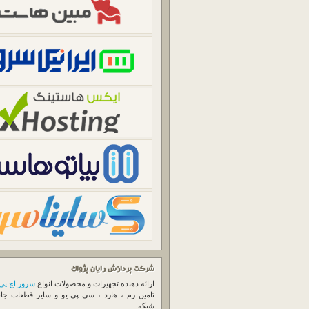
شرکت پردازش رایان پژواک
ارائه دهنده تجهیزات و محصولات انواع
سرور اچ پی
تامین رم ، هارد ، سی پی یو و سایر قطعات جا
شبکه