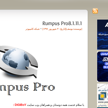
[نویسنده:
یوسف
][تاريخ:۳۰ شهریور ۱۳۹۶]
~
شبکه
،
کامپیوتر
با سلام خدمت همه دوستان و همراهان وب سایت
DiGiBoY :