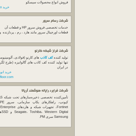
فروش انواع محصولات سیسکو
خرید switch cisco
شرکت رسام سرور
خدمات تخصصی فروش
سرور
HP و قطعات آن
قطعات اورجینال
سرور
مانند هارد ، رم ، پردازنده 
شرکت فراز شبکه کارنو
تولید کننده
کف کاذب
های کارنو (فولادی، آلومینیوم
تنها تولید کننده کف کاذب های گالوانیزه (طرح لگر
در ایران
خرید انو
floor.com
شرکت فرابرد رایانه هوشمند آریانا
تأمین‌ک
et
gital
Samsung سری PM.