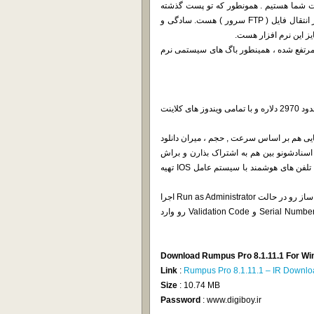
وز شده Rumpus Pro محصول شرکت Maxum در خدمت شما هستیم . همونطور که تو پست گذشته
این نرم افزار براتون آوردم ، یکی از ساده ترین و کار آمد ترین نرم افزار انتقال فایل ( FTP سرور ) هست. سادگی و
مشکلات امنیتی که مربوط به پروتکل های TLS , SSL بوده مرتفع شده ، همینطور باگ های سیستمی نرم
قیمت نرم افزار برای 10 سرور لایسنس با تخفیف 40 درصدی چیزی در حدود 2970 دلاره و با تمامی ویندوز های کلاینت
حدودیت هایی هم بر اساس سرعت , حجم ، میران دانلود
 اسنادشونو بین هم به اشتراک بذارن و براش
زمان انقضاء هم قرار بدن. مدیر سیستم هم میتونه با افزونه ای که برای تلفن های هوشمند با سیستم عامل IOS تهیه
نحوه کرک هم بسیار سادس. بعد از نصب ، نرم افزار رو اجرا نکنید. فعال ساز رو در حالت Run as Administrator اجرا
کنید ، Auto Patch رو اعمال کنید ، نرم افرارو یکبار باز و بسته کنید و Serial Number و Validation Code رو وارد
Download Rumpus Pro 8.1.11.1 For W
Link
:
Rumpus Pro 8.1.11.1 – IR Downlo
Size
: 10.74 MB
Password
: www.digiboy.ir