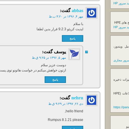
 سرور HP
abbas
گفت:
مهر ۴, ۱۳۹۶ در ۴:۲۰ ب.ظ
ی HPE
با سلام
 سرور HP
اپدیت کریئو 9.2.3 قرار بدین لطفا
پاسخ
ل ویندوز،
یوسف
گفت:
مهر ۵, ۱۳۹۶ در ۹:۲۵ ق.ظ
رور مجازی
دوست عزیز سلام
ازتون خواهش میکنم در خواست هاتونو توی پست
یزات ذخیره
پاسخ
فروش استوریج و دستگاه های بک آپ گیری اطلاعات (HPE
nehru
گفت:
دی ۲۶, ۱۳۹۷ در ۹:۲۹ ق.ظ
https://pa
hello friend,
Rumpus 8.1.21 please
یو