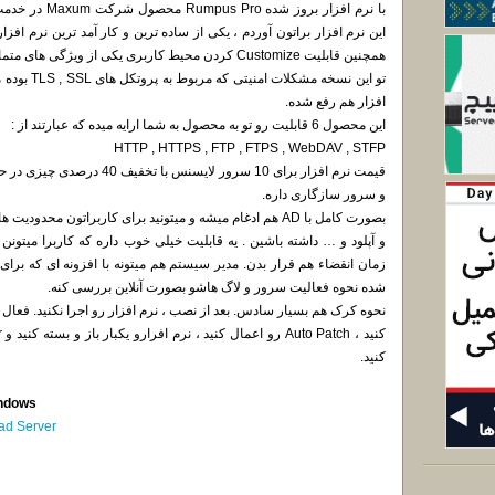
با نرم افزار بر
همچنین قابلیت Customize کردن محیط کاربری یکی از ویژگی های متمایز این نرم افزار هست.
تو این نسخه 
افزار هم رفع شده.
این محصول 6 قابلیت رو تو به محصول به شما ارایه میده که عبارتند از :
HTTP , HTTPS , FTP , FTPS , WebDAV , STFP
و سرور سازگاری داره.
بصورت کامل با AD هم ادغام میشه و میتونید برای کاربراتون م
و آپلود و … داشته باشین . یه قابلیت خیلی خوب داره که کاربرا میتونن
شده نحوه فعالیت سرور و لاگ هاشو بصورت آنلاین بررسی کنه.
کنید.
indows
ad Server