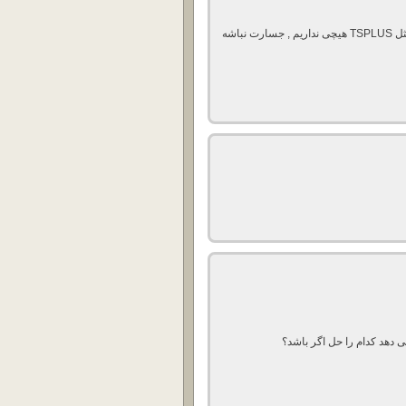
یه دونه اید خیلی ممنون الان کلی نرم افزار FTP داریم ولی مثل TSPLUS هیچی نداریم , جسارت نباشه
دهد کدام را حل اگر باشد؟