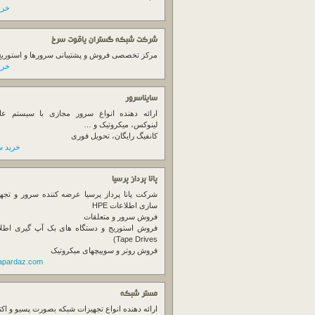
خرید
شرکت شبکه گستران یاقوت سرخ
مرکز تخصصی فروش و پشتیبانی سرورها و استوریج ها
خرید
سایناسرور
ارائه دهنده انواع سرور مجازی با سیستم عام
لینوکس، میکروتیک و …
کانفیگ رایگان، تحویل فوری
خرید س
پانا پرداز پرسیا
شرکت پانا پرداز پرسیا عرضه کننده سرور و تجه
سازی اطلاعات HPE
فروش سرور و متعلقات
Tape Drives)
فروش روتر و سوییچهای میکروتیک
napardaz.com
مستر شبکه
ارائه دهنده انواع تجهیزات شبکه بصورت پسیو و اکت