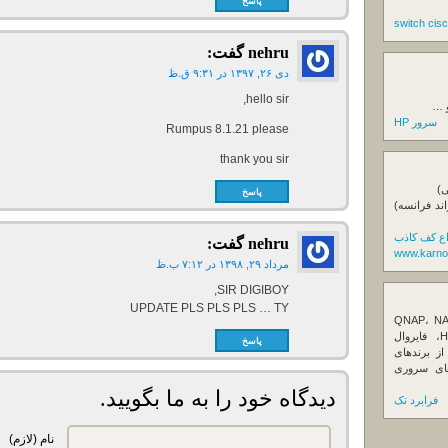
پاسخ
nehru
گفت:
دی ۲۶, ۱۳۹۷ در ۹:۳۱ ق.ظ
hello sir,
و …
سرور HP
Rumpus 8.1.21 please
thank you sir
ی)
پاسخ
اند فرانسه)
اع کف کاذب
nehru
گفت:
www.karno
مرداد ۲۹, ۱۳۹۸ در ۷:۱۲ ب.ظ
SIR DIGIBOY,
UPDATE PLS PLS PLS … TY
ننده تخصصی ذخیره‌سازهای تحت شبکه QNAP، NAS
کیونپ، راهکارهای بکاپ سازمانی، سرور HPE، فایروال
پاسخ
Fortin، تجهیزات شبکه و هاردهای Enterprise از برندهای
Seagate، Toshiba، Western Di و SSDهای سروری
دیدگاه خود را به ما بگویید.
فرابرد تک
نام (لازم)