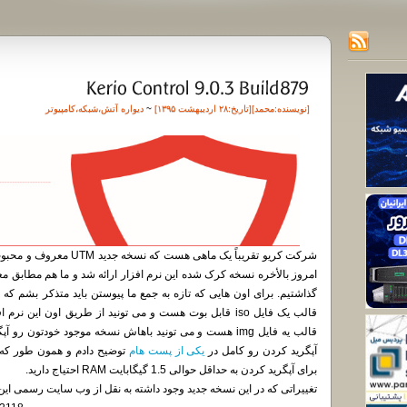
[نویسنده:
محمد
][تاريخ:۲۸ اردیبهشت ۱۳۹۵]
~
دیواره آتش
،
شبکه
،
کامپیوتر
امروز بالأخره نسخه کرک شده این نرم افزار ارائه شد و ما هم مطابق م
قالب یه فایل img هست و می تونید باهاش نسخه موجود خودتون رو
آپگرید کردن رو کامل در
یکی از پست هام
توضیح دادم و همون طور که 
برای آپگرید کردن به حداقل حوالی 1.5 گیگابایت RAM احتیاج دارید.
تغییراتی که در این نسخه جدید وجود داشته به نقل از وب سایت رسمی ا