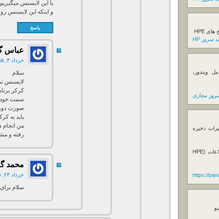
با این لایسنس میگیریم
و اینکه این لایسنس رو میشه رو 
پاسخ
ی HPE
 سرور HP
عباس
گ
خرداد ۳, ۱۳۹۵ در ۲:۳۹ ق.ظ
ل ویندوز،
سلام
لایسنس نم
کرکر برنا
رور مجازی
سمت خودش ت
صورت دوره
باید به کر
من انجام د
یزات ذخیره
رفته و مشک
فروش استوریج و دستگاه های بک آپ گیری اطلاعات (HPE
محمد
گ
خرداد ۲۳, ۱۳۹۵ در ۸:۵۳ ب.ظ
https://pa
سلام برای
یو