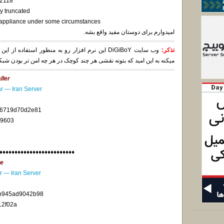
-2118
y truncated
 appliance under some circumstances
امیدوارم برای دوستان مفید واقع بشه.
تذکر:
وب سایت DiGiBoY این نرم افزار رو به منظور استف
میکنه به این امید که بتونه نقشی هر چند کوچک در هر چه امن تر بودن شبک
ller
ar — Iran Server
16719d70d2e81
b9603
♦♦♦♦♦♦♦♦♦♦♦♦♦♦♦♦♦♦♦♦♦♦♦♦♦
ge
r — Iran Server
b945ad9042b98
2f02a