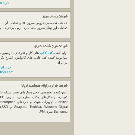
خرید switch cisco
شرکت رسام سرور
خدمات تخصصی فروش
سرور
HP و قطعات آن
قطعات اورجینال
سرور
مانند هارد ، رم ، پردازنده 
شرکت فراز شبکه کارنو
تولید کننده
کف کاذب
های کارنو (فولادی، آلومینیوم
تنها تولید کننده کف کاذب های گالوانیزه (طرح لگر
در ایران
خرید انو
floor.com
شرکت فرابرد رایانه هوشمند آریانا
تأمین‌ک
et
gital
Samsung سری PM.