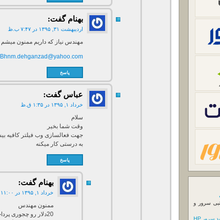
بهنام
گفت:
اردیبهشت ۳۱, ۱۳۹۵ در ۷:۴۷ ب.ظ
مهندس نیاز که داریم ممنون میشم 
Bhnm.dehganzad@yahoo.com
پاسخ
عباس
گفت:
خرداد ۱, ۱۳۹۵ در ۱:۳۵ ق.ظ
سلام
وقت شما بخیر
جهت فعالسازی وب فیلتر کافیه بیس
به درستی کار میکنه
پاسخ
بهنام
گفت:
خرداد ۱, ۱۳۹۵ در ۱۱:۰۰ ب.ظ
نبی سرور و
ممنون مهندس
20دلار رو چجوری پرداخت می کنیم – کجا پرداخت میکنیم.
 سرور HP