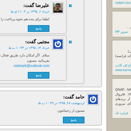
علیرضا
گفت:
خرداد ۶, ۱۳۹۵ در ۱۱:۰۳ ق.ظ
لطفا برای بنده هم نحوه پرداخت را 
و …
پاسخ
سرور HP
مجتبی
گفت:
خرداد ۱۴, ۱۳۹۵ در ۱۰:۴۴ ب.ظ
ی)
سلام . اگر امکان دارد طریق فعال 
اند فرانسه)
بفرمائید .ممنون
اع کف کاذب
netmark@outlook.com
www.karno
پاسخ
ننده تخصصی ذخیره‌سازهای تحت شبکه QNAP، NAS
کیونپ، راهکارهای بکاپ سازمانی، سرور HPE، فایروال
حامد
گفت:
Fortin، تجهیزات شبکه و هاردهای Enterprise از برندهای
اردیبهشت ۲۸, ۱۳۹۵ در ۱۰:۳۹ ب.ظ
Seagate، Toshiba، Western Di و SSDهای سروری
ممنون از زحماتتون
فرابرد تک
پاسخ