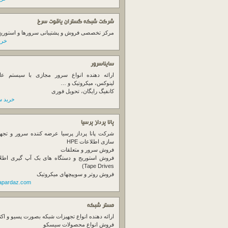
شرکت شبکه گستران یاقوت سرخ
مرکز تخصصی فروش و پشتیبانی سرورها و استوریج ها
خرید
سایناسرور
ارائه دهنده انواع سرور مجازی با سیستم عام
لینوکس، میکروتیک و …
کانفیگ رایگان، تحویل فوری
خرید س
پانا پرداز پرسیا
شرکت پانا پرداز پرسیا عرضه کننده سرور و تجه
سازی اطلاعات HPE
فروش سرور و متعلقات
Tape Drives)
فروش روتر و سوییچهای میکروتیک
napardaz.com
مستر شبکه
ارائه دهنده انواع تجهیزات شبکه بصورت پسیو و اکت
فروش انواع محصولات سیسکو