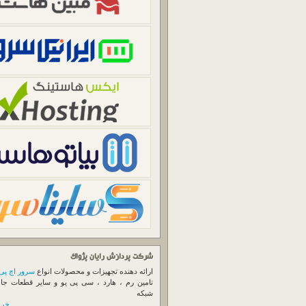
شرکت پردازش رایان پژواک
ارائه دهنده تجهیزات و محصولات انواع
سرور اچ پی
تامین رم ، هارد ، سی پی یو و سایر قطعات جا
شبکه
خرید