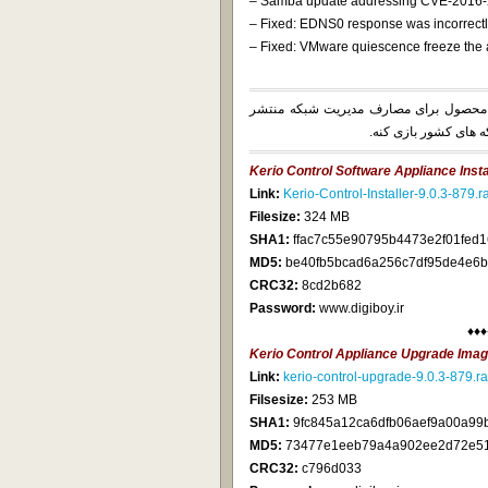
– Samba update addressing CVE-2016
– Fixed: EDNS0 response was incorrectl
– Fixed: VMware quiescence freeze the
اده از این محصول برای مصارف مدیریت شبکه منتشر
ه های کشور بازی کنه.
Kerio Control Software Appliance Insta
Link:
Kerio-Control-Installer-9.0.3-879.r
Filesize:
324 MB
SHA1:
ffac7c55e90795b4473e2f01fed
MD5:
be40fb5bcad6a256c7df95de4e6
CRC32:
8cd2b682
Password:
www.digiboy.ir
♦♦♦
Kerio Control Appliance Upgrade Ima
Link:
kerio-control-upgrade-9.0.3-879.ra
Filsesize:
253 MB
SHA1:
9fc845a12ca6dfb06aef9a00a99
MD5:
73477e1eeb79a4a902ee2d72e51
CRC32:
c796d033