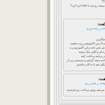
؟؟
چند تا utm اجرا کرد؟
فت:
یگیرین
مه آدرس اکتیویشن رو به مقصد
غیر داده و این آکتیو بودن به
 ای و آنلاین چک میشه
کر برنامه پرداخت کنید
ادم نتیجه گرفتم و سیستم زیر بار
لی هم تا به الان نداشتم.
فت:
 من هم روش پرداخت رو بفرستید