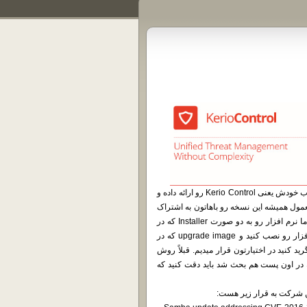
شرکت کریو تقریباً یک ماهی هست که نسخه جدید UTM معروف و محبوب خودش یعنی Kerio Control رو ارائه داده و
عمول همیشه این نسخه رو باهاتون به اشتراک
گذاشتیم. برای اون هایی که تازه به جمع ما پیوستن باید متذکر بشم که ما نرم افزار رو به دو صورت Installer که در
قالب یک فایل iso قابل بوت هست و می تونید از طریق اون این نرم افزار رو نصب کنید و upgrade image که در
 آپگرید کنید در اختیارتون قرار میدیم. قبلاً روش
در اون پست هم بحث شد باید دقت کنید که
ین شرکت به قرار زیر هست: