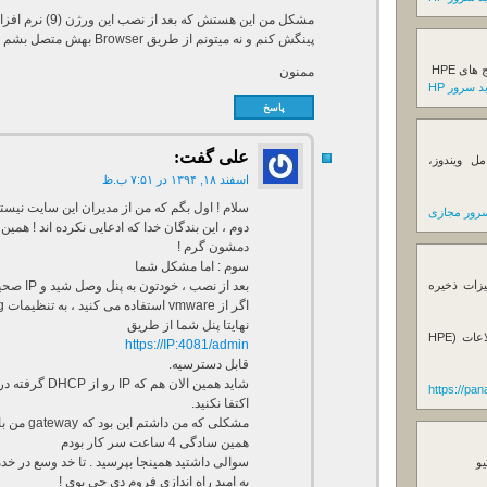
پینگش کنم و نه میتونم از طریق Browser بهش متصل بشم لطفا راهنمایی بفرمایید.
ی HPE
ممنون
 سرور HP
پاسخ
علی
گفت:
ل ویندوز،
اسفند ۱۸, ۱۳۹۴ در ۷:۵۱ ب.ظ
سلام ! اول بگم که من از مدیران این سایت نیستم
رور مجازی
دوم ، این بندگان خدا که ادعایی نکرده اند ! همین 
دمشون گرم !
سوم : اما مشکل شما
بعد از نصب ، خودتون به پنل وصل شید و IP صحیح رو به کارت شبکه صجیج بدید.
یزات ذخیره
اگر از vmware استفاده می کنید ، به تنظیمات netwroking در vsphere هم مراجعه کنید.
نهایتا پنل شما از طریق
فروش استوریج و دستگاه های بک آپ گیری اطلاعات (HPE
https://IP:4081/admin
قابل دسترسیه.
https://pa
اکتفا نکنید.
همین سادگی 4 ساعت سر کار بودم
سوالی داشتید همینجا بپرسید . تا خد وسع در خد
یو
به امید راه اندازی فروم دی جی بوی !