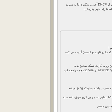
مشکل من این هستش که بعد از نصب این ورژن (9) نرم افزار از DHCP آی پی میگیره اما نه میتونم
 !
که ما رو (اونم تو اسفند) آپدیت می کنند
شاید همین الان هم که IP رو از DHCP گرفته در دسترس باشه. به اینکه ping نمیشه
مشکلی که من داشتم این بود که gateway من با IP تنظیم شده روی کریو فرق داشت، به
متتون هستم .