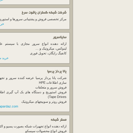
شرکت شبکه گستران یاقوت سرخ
مرکز تخصصی فروش و پشتیبانی سرورها و استوریج ها
خرید
سایناسرور
ارائه دهنده انواع سرور مجازی با سیستم عام
لینوکس، میکروتیک و …
کانفیگ رایگان، تحویل فوری
خرید س
پانا پرداز پرسیا
شرکت پانا پرداز پرسیا عرضه کننده سرور و تجه
سازی اطلاعات HPE
فروش سرور و متعلقات
Tape Drives)
فروش روتر و سوییچهای میکروتیک
napardaz.com
مستر شبکه
ارائه دهنده انواع تجهیزات شبکه بصورت پسیو و اکت
فروش انواع محصولات سیسکو