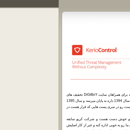
مدتی هست که ما با مذاکره با شرکت های مختلف سعی بر این داریم که برای همراهان سایت DiGiBoY تخفیف های
ویژه ای رو در خرید محصولات این شرکت ها بگیریم. حالا که دیگه کم کم سال 1394 داره به پایان میرسه و سال 1395
ن پست رو در سری پست هایی که قرار هست در
Kerio Cont یک فایروال قدرتمند و خوش دست هست و شرکت کریو سابقه
ما رو به خوبی اداره کنه و غیر از کار اصلیش