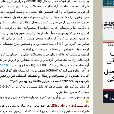
یعنی محافظت از شبکه، عملیاتی مثل Accounting و گزارش گیری های مناسب رو برامون به ارمغان بیاره.
تضمین خدمات پس از فروش شرکت توسعه ارتباطات آراد سامانه به فروش
دل گرمی ما و دوستانی که می خواهند از محصولات اصلی و ارجینال است
امنیتی که در کشور موجوده متأسفانه از پشتیبانی مناسبی برخوردار نیست
از محصولات غیر ارجینال استفاده می کنند!) رو ارائه بده.
از همه دوستانی که علاقه و توان خرید محصولات اصلی و ارجینال شرکت 
ارتباطات آراد سامانه تماس گرفته و از خدمات مشاوره و فروش این 
آراد سامانه با شماره تلفن 88957712-021 (10 خط) و وب سایت
h.com
که مایل هستن تا از محصولات اورجینال و پشتیبانی استفاده کنن رو تشویق
دارم یه دونه Appliance سخت افزاری Kerio رو تهیه می کنم!!!
میکنم که به من ایمیل بزنن.
برای همتون سربلندی رو آرزو می کنم و امیدوارم شبکه هاتون روز به روز 
رفع مسئولیت (
Disclaimer
):
هر چند دیجی بوی تمام تلاشش رو خواهد
شرکت های معتبر و قابل اطمینان رو انتخاب کنه اما در مورد عملکرد خ