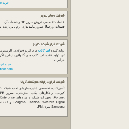
خرید switch cisco
شرکت رسام سرور
خدمات تخصصی فروش
سرور
HP و قطعات آن
قطعات اورجینال
سرور
مانند هارد ، رم ، پردازنده 
شرکت فراز شبکه کارنو
تولید کننده
کف کاذب
های کارنو (فولادی، آلومینیوم
تنها تولید کننده کف کاذب های گالوانیزه (طرح لگر
در ایران
خرید انو
floor.com
شرکت فرابرد رایانه هوشمند آریانا
تأمین‌ک
et
gital
Samsung سری PM.