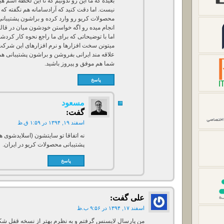
بعیده که ما این رو ندونیم که تا این لحظه اس
نیست. اما دقت کنید که آرادسامانه هم نگفته که
محصولات کریو رو وارد کرده و براشون پشتیبانی 
انجام میده رو اگه خواستن خودشون میان در 
اما با توضیحاتی که برای ما راجع نحوه کار کردش
میتونن سخت افزارها و نرم افزارهای این شرکت
علاقه مند ایرانی بفروشن و براشون پشتیبانی هم 
شما هم موفق و پیروز باشید.
پاسخ
مسعود
گفت:
اسفند ۱۹, ۱۳۹۴ در ۱:۵۹ ق.ظ
نه اتفاقا تو سایتشون (اسلایدشوی هو
پشتیبانی محصولات کریو در ایران.
پاسخ
علی
گفت:
اسفند ۱۷, ۱۳۹۴ در ۹:۵۶ ب.ظ
من پارسال لایسنس گرفتم و به نظرم بهتر از نسخه قفل شکس