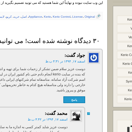
این وب سایت نبوده و نهایتاً این شما هستید که می تونید تصمیم بگیرید از
Original
،
License
،
Kerio Control
،
Kerio
،
Appliance
،
اصل
،
خرید
،
کریو
،
لای
Ker
Ve
۳۰ دیدگاه نوشته شده است! می توانید دیدگاه خود را بنویسید
Ker
جواد
گفت:
Kerio C
اسفند ۱۷, ۱۳۹۴ در ۴:۳۱ ب.ظ
Kerio 
دوست عزیز سلام ضمن تشکر از زحمات شما برای تهیه و انتش
Ke
که بنده در سایت kerio انجام دادم حتی نام کشو
اسم شرکت آزاد سامانه. متاسفانه تمام شرکتهای ایرانی داع
Syma
خارجی را دارند ولی متاسفانه هیچ کدام به خاطر تحریمهای
موفق و پیروز باشید.
Ke
Kerio
پاسخ
محمد
گفت:
اسفند ۱۷, ۱۳۹۴ در ۴:۴۲ ب.ظ
دوست عزیز شاید کمتر کسی به اندازه ما به سای