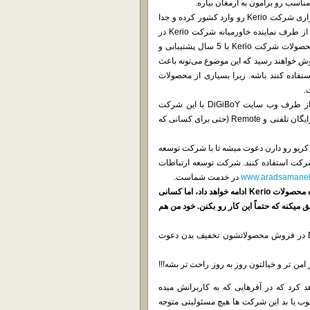
شرکت توسعه ارتباطات آراد سامانه، محصولات نرم افزاری و سخت افزاری شرکت Kerio رو وارد کشور کرده و جدا
از فروش محصولات و ارائه لایسنس های معتبر، به واسطه آموزشی که از طرف نماینده خاورمیانه شرکت Kerio در
دبی بهشون ارائه شده به پشتیبانی این محصولات نیز مشغول هستند. محصولات شرکت Kerio با 5 سال پشتیبانی و
 خواهند رسید که این موضوع می‌تونه باعث
فاده کنند باشه. زیرا بسیاری از محصولات
.
به همین منظور شرکت آراد سامانه مفتخر هست به کلیه عزیزانی که از طرف وب سایت DiGiBoY با این شرکت
تماس می گیرند بین 2 تا 5 درصد تخفیف ویژه و همچنین طرح پشتیبانی رایگان تلفنی و Remote (حتی برای کسانی که
کریو رو دارن دعوت میشه تا با شرکت توسعه
شرکت استفاده کنند. شرکت توسعه ارتباطات
www.aradsamane
در خدمت شماست.
در آخر اشاره می کنم که DiGiBoY همچنان به ارائه نسخه های کرک شده محصولات Kerio ادامه خواهد داد، اما کسانی
 میکنه که حتماً این کار رو بکنن. خود من هم
از سایر شرکت های معتبری هم که مایل هستن تا به کاربران DiGiBoY در فروش محصولاتشون تخفیف بدن دعوت
امن تر و خیالتون روز به روز راحت تر بشه!!!
 کرد که در آفرهایی که به کاربرانش میده
وب یا بد این شرکت ها هیچ مسئولیتی متوجه