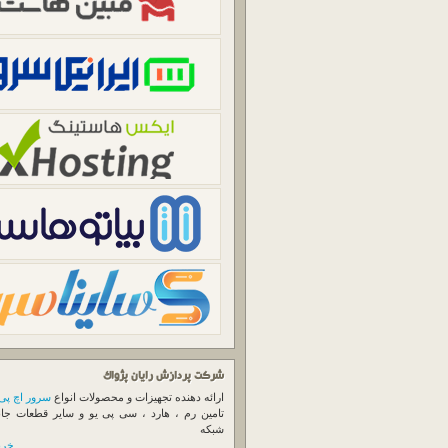
شرکت پردازش رایان پژواک
ارائه دهنده تجهیزات و محصولات انواع
سرور اچ پی
تامین رم ، هارد ، سی پی یو و سایر قطعات جا
شبکه
خرید