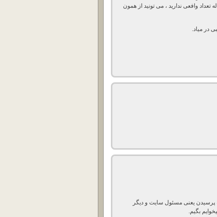
 به گزارش گیری یا accounting کاربران له تعداد وافعی ندارید ، می تونید از همون
 در میاد.
 10 دفعه هم دوستانه دیگه پرسیدن یعنی مسئول سایت و دیگر
خوایم بگیم.