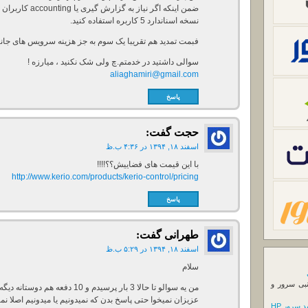
ضمن اینکه اگر نیاز
نسخه اسناندارد 5 کاربره استفاده کنید.
فبمت تمدید هم تقریبا یک سوم به جز هزینه سرویس های جانبی
سوالی داشتید در خدمتم.چ ولی شک نکنید ، میارزه !
aliaghamiri@gmail.com
پاسخ
حجت
گفت:
اسفند ۱۸, ۱۳۹۴ در ۴:۳۶ ب.ظ
با این قیمت های فضاییش؟؟!!!!
http://www.kerio.com/products/kerio-control/pricing
پاسخ
طهرانی
گفت:
اسفند ۱۸, ۱۳۹۴ در ۵:۲۹ ب.ظ
سلام
نبی سرور و
من یه سوالو تا حالا 3 بار پرسیدم و
عزیزان نمیخوا حتی پاسخ بدن که نمیدونیم یا میدونیم اصلا نمی
 سرور HP