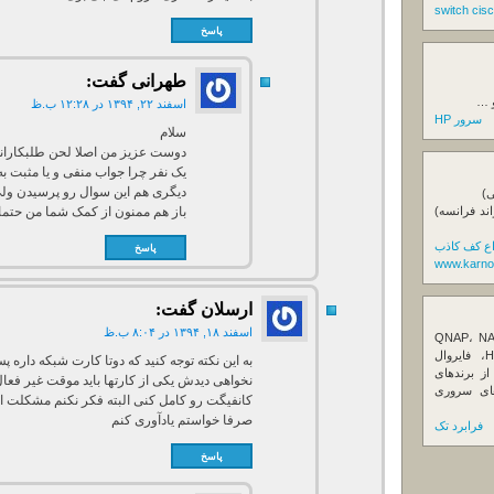
پاسخ
طهرانی
گفت:
و …
اسفند ۲۲, ۱۳۹۴ در ۱۲:۲۸ ب.ظ
سرور HP
سلام
دوست عزیز من اصلا لحن طلبکارانه
یک نفر چرا جواب منفی و یا مثبت ب
دیگری هم این سوال رو پرسیدن ولی
ی)
باز هم ممنون از کمک شما من حتما
اند فرانسه)
اع کف کاذب
پاسخ
www.karno
ارسلان
گفت:
اسفند ۱۸, ۱۳۹۴ در ۸:۰۴ ب.ظ
ننده تخصصی ذخیره‌سازهای تحت شبکه QNAP، NAS
کیونپ، راهکارهای بکاپ سازمانی، سرور HPE، فایروال
Fortin، تجهیزات شبکه و هاردهای Enterprise از برندهای
نخواهی دیدش یکی از کارتها باید موقت غیر فعال 
Seagate، Toshiba، Western Di و SSDهای سروری
کانفیگت رو کامل کنی البته فکر نکنم مشکلت ا
صرفا خواستم یادآوری کنم
فرابرد تک
پاسخ