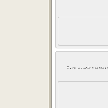
ه و مفید هم یه طرف. بوس بوس :))