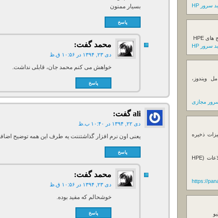
 سرور HP
بسیار ممنون
پاسخ
ی HPE
محمد
گفت:
 سرور HP
دی ۲۳, ۱۳۹۴ در ۱۰:۵۶ ق.ظ
خواهش می کنم محمد جان، قابلی نداشت.
ل ویندوز،
پاسخ
رور مجازی
ali
گفت:
دی ۲۲, ۱۳۹۴ در ۱۰:۴۰ ب.ظ
یزات ذخیره
یعنی اون نرم افزار گذاشتننت یه طرف این همه توضیح اضاف
پاسخ
فروش استوریج و دستگاه های بک آپ گیری اطلاعات (HPE
محمد
گفت:
https://pa
دی ۲۳, ۱۳۹۴ در ۱۰:۵۶ ق.ظ
خوشحالم که مفید بوده.
پاسخ
یو