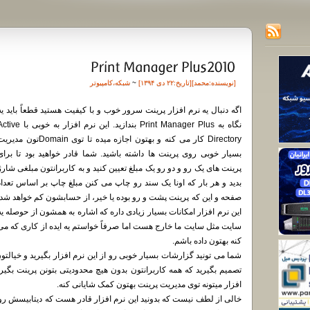
[نویسنده:
محمد
][تاريخ:۲۲ دی ۱۳۹۴]
~
شبکه
،
کامپیوتر
اگه دنبال یه نرم افزار پرینت سرور خوب و با کیفیت هستید قطعاً باید یه
نگاه به Print Manager Plus بندازید. این نرم افزار به خوبی ب
Directory کار می کنه و بهتون اجازه میده تا توی Domainتون مد
بسیار خوبی روی پرینت ها داشته باشید. شما قادر خواهید بود تا برای
پرینت های یک رو و دو رو یک مبلغ تعیین کنید و به کاربرانتون مبلغی شارژ
بدید و هر بار که اونا یک سند رو چاپ می کنن مبلغ چاپ بر اساس تعداد
صفحه و این که پرینت پشت و رو بوده یا خیر، از حسابشون کم خواهد شد.
این نرم افزار امکانات بسیار زیادی داره که اشاره به همشون از حوصله یه
سایت مثل سایت ما خارج هست اما صرفاً خواستم یه ایده از کاری که می
کنه بهتون داده باشم.
شما می تونید گزارشات بسیار خوبی رو از این نرم افزار بگیرید و خیالتو
تصمیم بگیرید که همه کاربرانتون بدون هیچ محدودیتی بتونن پرینت بگی
افزار میتونه توی مدیریت پرینت بهتون کمک شایانی کنه.