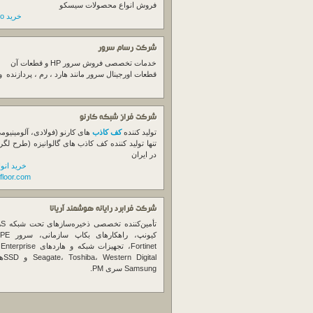
فروش انواع محصولات سیسکو
خرید switch cisco
شرکت رسام سرور
خدمات تخصصی فروش
سرور
HP و قطعات آن
قطعات اورجینال
سرور
مانند هارد ، رم ، پردازنده 
شرکت فراز شبکه کارنو
تولید کننده
کف کاذب
های کارنو (فولادی، آلومینیوم
تنها تولید کننده کف کاذب های گالوانیزه (طرح لگر
در ایران
خرید انو
floor.com
شرکت فرابرد رایانه هوشمند آریانا
تأمین‌ک
et
gital
Samsung سری PM.