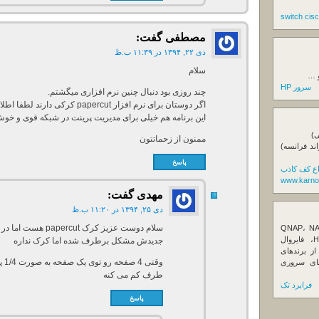
مصطفی
گفت:
دی ۲۲, ۱۳۹۴ در ۱۱:۳۹ ب.ظ
سلام
و …
سرور HP
چند روزی بود دنبال چنین نرم افزاری میگشتم.
اگر دوستان برای نرم افزار papercut کرکی دارند لطفا اطلاع رسانی کنند.
این برنامه هم خیلی برای مدیریت پرینت در شبکه قوی و خو
ی)
ممنون از زحماتتون
اند فرانسه)
پاسخ
اع کف کاذب
www.karno
مهدی
گفت:
دی ۲۵, ۱۳۹۴ در ۱۱:۲۰ ب.ظ
سلام دوست عزیز کرک
ننده تخصصی ذخیره‌سازهای تحت شبکه QNAP، NAS
کیونپ، راهکارهای بکاپ سازمانی، سرور HPE، فایروال
جدیدش مشکل برطرف شده اما کرک نداره
Fortin، تجهیزات شبکه و هاردهای Enterprise از برندهای
Seagate، Toshiba، Western Di و SSDهای سروری
طرف کم می کنه
فرابرد تک
پاسخ