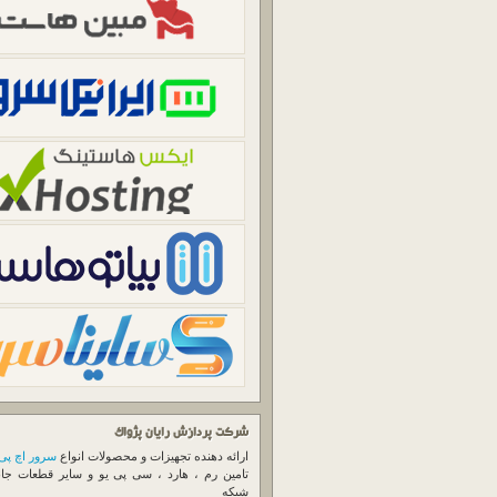
شرکت پردازش رایان پژواک
ارائه دهنده تجهیزات و محصولات انواع
سرور اچ پی
تامین رم ، هارد ، سی پی یو و سایر قطعات جا
شبکه