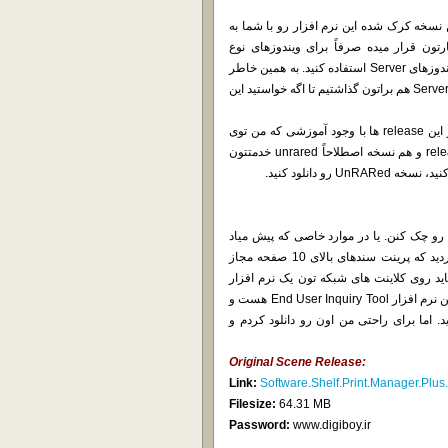
ده و ما آخرین نسخه کرک شده این نرم افزار رو با شما به
الی که Keygen این گروه در اختیارتون قرار میده صرفاً برای ویندوزهای نوع
Workstation هست و به همین خاطر نمی تونید از اون سریال ها روی ویندوزهای Server استفاده کنید. به همین خاطر
ما به release این گروه یه فایل text براتون اضافه کردیم و یه سریال نوع Server هم براتون گذاشتیم تا اگه خواستید این
چون خیلی از دوستان با release های scene مشکل دارن و استفاده از این release ها با وجود آموزشی که من توی
سایت قرار دادم براشون دشوار هست، این بار هم نسخه اصلی این release و هم نسخه اصطلاحاً unrared خدمتتون
 رو چک کنن. یا در موارد خاصی که پیش میاد
بهشون یک پیام نمایش داده بشه، مثلاً وقتی که توی نرم افزار تعیین کردید که پرینت سندهای بالای 10 صفحه مجاز
اید روی کلاینت های شبکه تون یک نرم افزار
کوچیک رو نصب کنید که البته خود من این کار رو همیشه می کنم. اسم این نرم افزار End User Inquiry Tool هست و
گان از خود شرکت Software Shelf دریافت کنید. اما برای راحتی من اون رو دانلود کردم و
Original Scene Release:
Link:
Software.Shelf.Print.Manager.Plu
Filesize:
64.31 MB
Password:
www.digiboy.ir