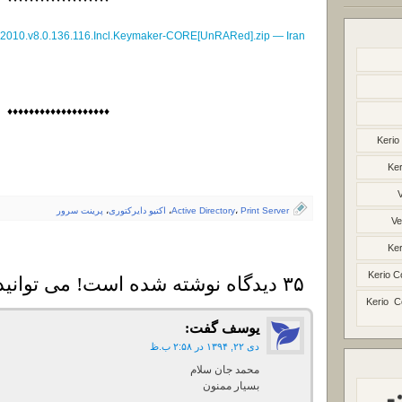
s.2010.v8.0.136.116.Incl.Keymaker-CORE[UnRARed].zip — Iran
♦♦♦♦♦♦♦♦♦♦♦♦♦♦♦♦♦♦♦
Kerio
Ker
Print Server
،
Active Directory
،
اکتیو دایرکتوری
،
پرینت سرور
Ve
Ker
Kerio C
۳۵ دیدگاه نوشته شده است! می توانید دیدگاه خود را بنویسید
Kerio C
یوسف
گفت:
دی ۲۲, ۱۳۹۴ در ۲:۵۸ ب.ظ
محمد جان سلام
بسیار ممنون