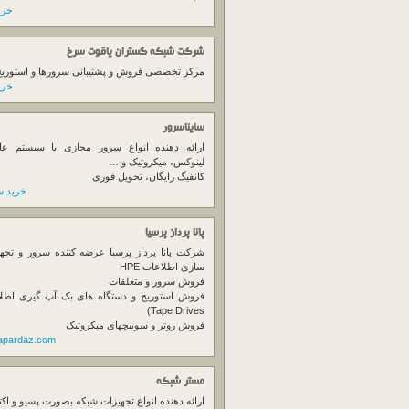
خرید
شرکت شبکه گستران یاقوت سرخ
مرکز تخصصی فروش و پشتیبانی سرورها و استوریج ها
خرید
سایناسرور
ارائه دهنده انواع سرور مجازی با سیستم عام
لینوکس، میکروتیک و …
کانفیگ رایگان، تحویل فوری
خرید س
پانا پرداز پرسیا
شرکت پانا پرداز پرسیا عرضه کننده سرور و تجه
سازی اطلاعات HPE
فروش سرور و متعلقات
Tape Drives)
فروش روتر و سوییچهای میکروتیک
napardaz.com
مستر شبکه
ارائه دهنده انواع تجهیزات شبکه بصورت پسیو و اکت