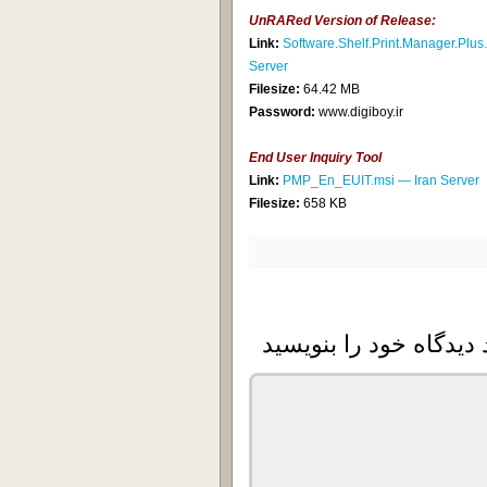
UnRARed Version of Release:
Link:
Software.Shelf.Print.Manager.Plu
Server
Filesize:
64.42 MB
Password:
www.digiboy.ir
End User Inquiry Tool
Link:
PMP_En_EUIT.msi — Iran Server
Filesize:
658 KB