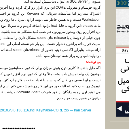
میتونه از SQL Server به عنوان دیتابیسش استفاده کنه.
گروه خوشنام و معروف CORE این نرم افزار رو کرک کر
اشتراک میذاریم اما متأسفانه سری
نرم افزار رو روی ویندوز سرورتون هم نصب کنید مشکلی نداشته باشید.
ارائه میشه. بنابراین اگه نمی دونید چطور از releaseهای scene استفاده کنید، نسخه UnRARed رو دانلود کنید.
در نهایت امیدوارم برای همه دوستان مفید باشه.
پی نوشت:
اگه مایل باشید تا کاربرانتون بتونن میزان پولی که توی حسابشون مونده
نیست و اونا سعی می کنن که یه سند با تعداد صفحه بالاتر چاپ کنن، ب
می تونید اون رو به رای
براتون در همین پست قرار دادم.
s.2010.v8.0.136.116.Incl.Keymaker-CORE.zip — Iran Server
♦♦♦♦♦♦♦♦♦♦♦♦♦♦♦♦♦♦♦