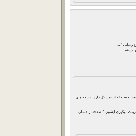
ش دسته
 papercut هست اما در محاصبه صفحات مشکل داره . نسخه های
وقتی 4 صفحه رو توی یک صفحه به صورت 1/4 پرینت میگیری ایشون 4 صفحه از حساب