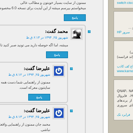
ممنون از سایت بسیار خوبتون و مطالب عالی
میخواستم بپرسم میشه از این آپدیت برای نسخه 6.0 مخصوص سرور hp استفاده کرد؟
پاسخ
و …
محمد
گفت:
سرور HP
شهریور ۲۵, ۱۳۹۴ در ۶:۱۳ ق.ظ
میشه، اما اگه حوصله دارید می تونید صبر کنید تا نسخه خود 
ی)
پاسخ
اند فرانسه)
اع کف کاذب
علیرضا
گفت:
www.karno
شهریور ۲۵, ۱۳۹۴ در ۸:۱۲ ق.ظ
ممنون از راهنمایی شما.دست همه بچ
سایتتون معرکه است.
ننده تخصصی ذخیره‌سازهای تحت شبکه QNAP، NAS
کیونپ، راهکارهای بکاپ سازمانی، سرور HPE، فایروال
پاسخ
Fortin، تجهیزات شبکه و هاردهای Enterprise از برندهای
Seagate، Toshiba، Western Di و SSDهای سروری
علیرضا
گفت:
فرابرد تک
شهریور ۲۵, ۱۳۹۴ در ۸:۱۳ ق.ظ
محمد جان ممنون از راهنمایی.واقع
نباشی.