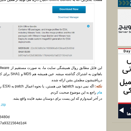
باهاتون به اشتر
دریافتیشون مطمئن بشن ارائه شده.
نکته:
اگه نمی دونید patchها چی هستن، یا نحوه اعمال patch به ESXi رو نمی دونید، من قبلاً مفصلاً توی
هام
راجع به این موضوع صحبت کردم.
در آخر امیدوارم که این پست برای دوستان مفید فایده واقع بشه.
.zip
8480d
b7a9321564d1d4