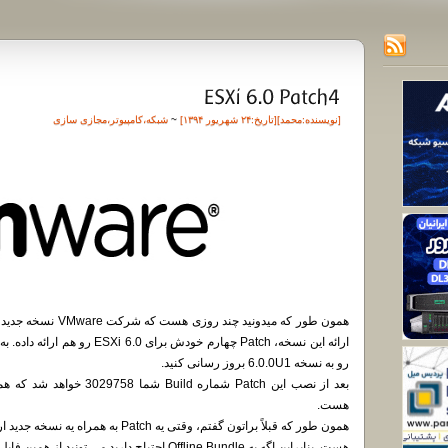
[نویسنده:
محمد
][تاريخ:۲۴ شهریور ۱۳۹۴]
~
شبکه
،
کامپیوتر
،
مجازی سازی
رو به نسخه 6.0.0U1 بروز رسانی کنید.
هست.
هست. بنابراین اگه به Offline Bundle احتیاج دارید می تونید از همین فایل استفاده کنید.