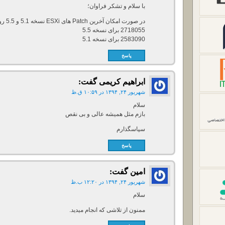
با سلام و تشکر فراوان؛
در صورت امکان آخرین Patch های ESXi نسخه 5.1 و 5.5 رو در سایت قرار دهید.
2718055 برای نسخه 5.5
2583090 برای نسخه 5.1
پاسخ
ابراهیم کریمی
گفت:
شهریور ۲۴, ۱۳۹۴ در ۱۰:۵۹ ق.ظ
سلام
بازم مثل همیشه عالی و بی نقص
سپاسگذارم
پاسخ
امین
گفت:
شهریور ۲۴, ۱۳۹۴ در ۱۲:۲۰ ب.ظ
سلام
ممنون از تلاشی که انجام میدید.