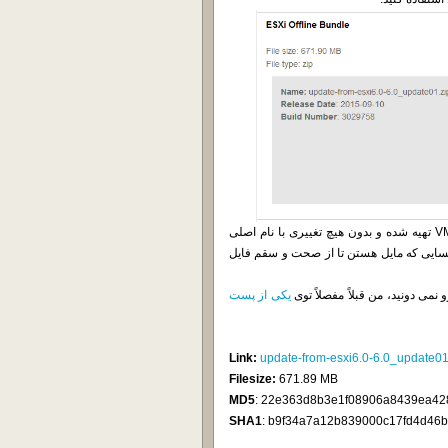
این فایل مطابق روال همیشگی سایت ما، به صورت مستقیم از VMware تهیه شده و بدون هیچ تغییری با نام اصلی
اک گذاشته میشه. عین همیشه هم MD5 و SHA1 برای کسایی که مایل هستن تا از صحت و سقم فایل
یکی از پست
Link:
update-from-esxi6.0-6.0_update01
Filesize:
671.89 MB
MD5
: 22e363d8b3e1f08906a8439ea42
SHA1
: b9f34a7a12b839000c17fd4d46