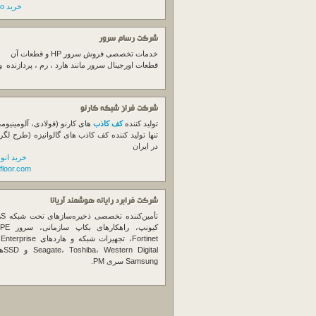
خرید switch cisco
شرکت رسام سرور
خدمات تخصصی فروش
سرور
HP و قطعات آن
قطعات اورجینال
سرور
مانند هارد ، رم ، پردازنده 
شرکت فراز شبکه کارنو
تولید کننده
کف کاذب
های کارنو (فولادی، آلومینیوم
تنها تولید کننده کف کاذب های گالوانیزه (طرح لگر
در ایران
خرید انو
floor.com
شرکت فرابرد رایانه هوشمند آریانا
تأمین‌ک
et
gital
Samsung سری PM.