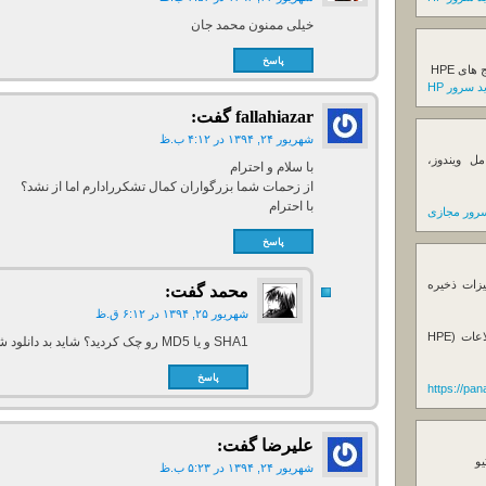
خیلی ممنون محمد جان
پاسخ
ی HPE
 سرور HP
fallahiazar
گفت:
شهریور ۲۴, ۱۳۹۴ در ۴:۱۲ ب.ظ
ل ویندوز،
با سلام و احترام
از زحمات شما بزرگواران کمال تشکررادارم اما از نشد؟
با احترام
رور مجازی
پاسخ
یزات ذخیره
محمد
گفت:
شهریور ۲۵, ۱۳۹۴ در ۶:۱۲ ق.ظ
فروش استوریج و دستگاه های بک آپ گیری اطلاعات (HPE
SHA1 و یا MD5 رو چک کردید؟ شاید بد دانلود شده.
پاسخ
https://pa
علیرضا
گفت:
یو
شهریور ۲۴, ۱۳۹۴ در ۵:۲۳ ب.ظ