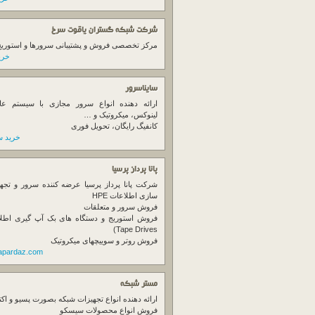
شرکت شبکه گستران یاقوت سرخ
مرکز تخصصی فروش و پشتیبانی سرورها و استوریج ها
خرید
سایناسرور
ارائه دهنده انواع سرور مجازی با سیستم عام
لینوکس، میکروتیک و …
کانفیگ رایگان، تحویل فوری
خرید س
پانا پرداز پرسیا
شرکت پانا پرداز پرسیا عرضه کننده سرور و تجه
سازی اطلاعات HPE
فروش سرور و متعلقات
Tape Drives)
فروش روتر و سوییچهای میکروتیک
napardaz.com
مستر شبکه
ارائه دهنده انواع تجهیزات شبکه بصورت پسیو و اکت
فروش انواع محصولات سیسکو