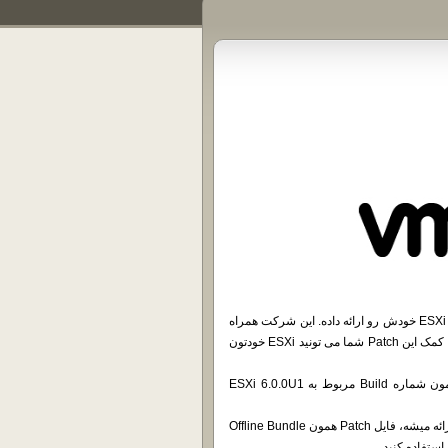
همون طور که میدونید چند روزی هست که شرکت VMware نسخه جدید ESXi خودش رو ارائه داده. این شرکت همراه
ارائه این نسخه، Patch چهارم خودش برای ESXi 6.0 رو هم ارائه داده. به کمک این Patch شما می تونید ESXi خودتون
بعد از نصب این Patch شماره Build شما 3029758 خواهد شد که همون شماره Build مربوط به ESXi 6.0.0U1
همون طور که قبلاً براتون گفتم، وقتی یه Patch به همراه یه نسخه جدید ارائه میشه، فایل Patch همون Offline Bundle