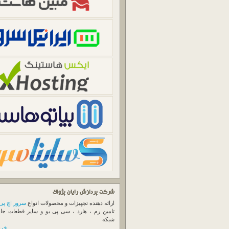
شرکت پردازش رایان پژواک
ارائه دهنده تجهیزات و محصولات انواع
سرور اچ پی
تامین رم ، هارد ، سی پی یو و سایر قطعات جا
شبکه
خرید