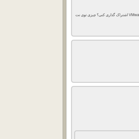
یوسف جان امکان داره VMware vCenter Server 5.5 Update 2b اشتراک گذاری کنی؟ چیزی توی نت