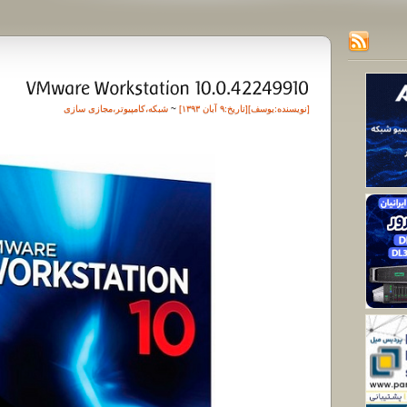
[نویسنده:
یوسف
][تاريخ:۹ آبان ۱۳۹۳]
~
شبکه
،
کامپیوتر
،
مجازی سازی