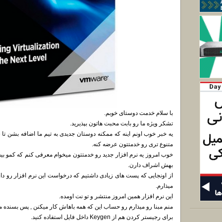
با سلام خدمت دوستای خوبم.
تشکر ویژه ما رو بابت محبت هاتون بپذیرید.
یه خبر خوب اونم اینه که ممکنه دوستان جدیدی به تیم ما اضافه بشن تا 
متنوع تری رو خدمتتون عرضه کنه.
خوب امروز یه نرم افزار جدید رو خدمتتون میخوام معرفی کنم که کمو ب
بهش اشراف دارن.
از اونجایی که پست های زیادی داشتیم که درخواست این نرم افزار رو داش
میذارم.
این نرم افزار همین امروز منتشر و تو نت اومده.
منم مبنا رو میذارم رو حساب این که همه باهاش کار میکنن , پس بسنده می
برای رجیستر کردن هم از Keygen داخل فایل استفاده کنید.