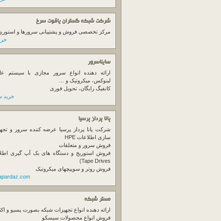
شرکت شبکه گستران یاقوت سرخ
مرکز تخصصی فروش و پشتیبانی سرورها و استوریج ها
خرید
سایناسرور
ارائه دهنده انواع سرور مجازی با سیستم عام
لینوکس، میکروتیک و …
کانفیگ رایگان، تحویل فوری
خرید س
پانا پرداز پرسیا
شرکت پانا پرداز پرسیا عرضه کننده سرور و تجه
سازی اطلاعات HPE
فروش سرور و متعلقات
Tape Drives)
فروش روتر و سوییچهای میکروتیک
napardaz.com
مستر شبکه
ارائه دهنده انواع تجهیزات شبکه بصورت پسیو و اکت
فروش انواع محصولات سیسکو