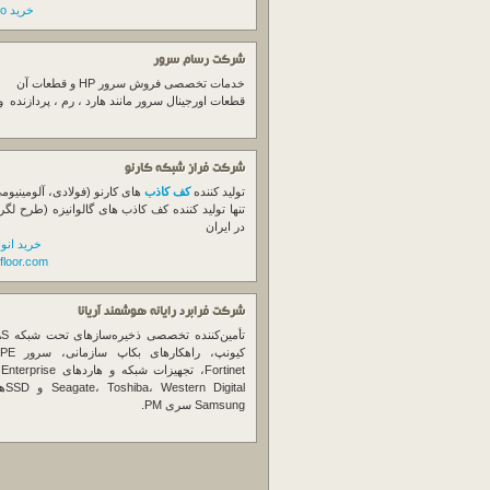
خرید switch cisco
شرکت رسام سرور
خدمات تخصصی فروش
سرور
HP و قطعات آن
قطعات اورجینال
سرور
مانند هارد ، رم ، پردازنده 
شرکت فراز شبکه کارنو
تولید کننده
کف کاذب
های کارنو (فولادی، آلومینیوم
تنها تولید کننده کف کاذب های گالوانیزه (طرح لگر
در ایران
خرید انو
floor.com
شرکت فرابرد رایانه هوشمند آریانا
تأمین‌ک
et
gital
Samsung سری PM.