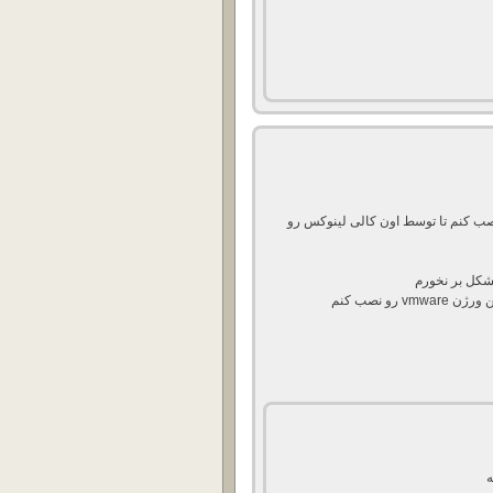
رم که میخوام vmware رو در اون نصب کنم تا توسط اون کالی لینوکس رو
و نصب کنم