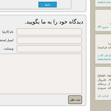
پاسخ
دیدگاه خود را به ما بگویید.
و …
سرور HP
نام (لازم)
ایمیل (منتش
ی)
اند فرانسه)
وبسایت
اع کف کاذب
www.karno
ننده تخصصی ذخیره‌سازهای تحت شبکه QNAP، NAS
کیونپ، راهکارهای بکاپ سازمانی، سرور HPE، فایروال
Fortin، تجهیزات شبکه و هاردهای Enterprise از برندهای
Seagate، Toshiba، Western Di و SSDهای سروری
فرابرد تک