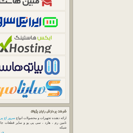
شرکت پردازش رایان پژواک
ارائه دهنده تجهیزات و محصولات انواع
سرور اچ پی
تامین رم ، هارد ، سی پی یو و سایر قطعات جا
شبکه
خرید