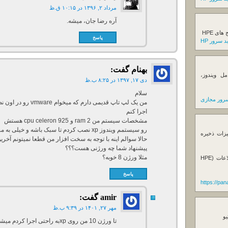
مرداد ۲, ۱۳۹۶ در ۱۰:۱۵ ق.ظ
آره رضا جان، میشه.
ی HPE
پاسخ
 سرور HP
بهنام
گفت:
ل ویندوز،
دی ۱۷, ۱۳۹۷ در ۸:۲۵ ب.ظ
سلام
رور مجازی
من یک لپ تاپ قدیمی دا
اجرا کنم
مشخصات سیستم من ram 2 و cpu celeron 925 هستش
رو سیستمم ویندوز xp نصب کردم تا سبک باشه و خیلی به مشکل بر نخورم
یزات ذخیره
حالا سوالم اینه با توجه به سخت افزار من قطعا نمیتونم آخرین ورژن vmware ر
پیشنهاد شما چه ورژنی هست؟؟؟
مثلا ورژن 8 خوبه؟
فروش استوریج و دستگاه های بک آپ گیری اطلاعات (HPE
پاسخ
https://pa
amir
گفت:
مهر ۲۷, ۱۴۰۱ در ۹:۳۹ ب.ظ
یو
تا ورژن 10 من روی xpبه راحتی اجرا کردم میشه