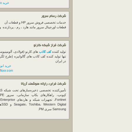
خرید switch cisco
شرکت رسام سرور
خدمات تخصصی فروش
سرور
HP و قطعات آن
قطعات اورجینال
سرور
مانند هارد ، رم ، پردازنده 
شرکت فراز شبکه کارنو
تولید کننده
کف کاذب
های کارنو (فولادی، آلومینیوم
تنها تولید کننده کف کاذب های گالوانیزه (طرح لگر
در ایران
خرید انو
floor.com
شرکت فرابرد رایانه هوشمند آریانا
تأمین‌ک
et
gital
Samsung سری PM.