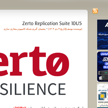
[نویسنده:
یوسف
][تاريخ:۳ دی ۱۴۰۳]
~
پشتیبان گیری
،
شبکه
،
کامپیوتر
،
مجازی سازی