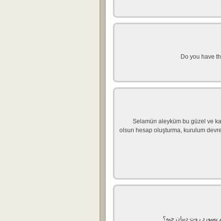
Selamün aleyküm bu güzel ve kalit
olsun hesap oluşturma, kurulum devre
پسورد روت دبیان چیه؟