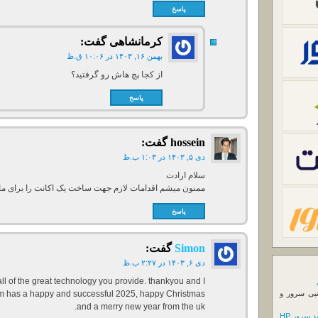
پاسخ
کرمانشاهی
گفت:
بهمن ۱۶, ۱۴۰۳ در ۱۰:۰۶ ق.ظ
از کجا پچ هاش رو گرفتید؟
پاسخ
hossein
گفت:
دی ۵, ۱۴۰۳ در ۱:۰۳ ب.ظ
سلام ارادت
ممنون میشم اقدامات لازم جهت ساخت یک اکانت را برای ما 
پاسخ
Simon
گفت:
دی ۶, ۱۴۰۳ در ۲:۲۷ ب.ظ
all of the great technology you provide. thankyou and I
نبی سرور و
am has a happy and successful 2025, happy Christmas
and a merry new year from the uk.
 سرور HP