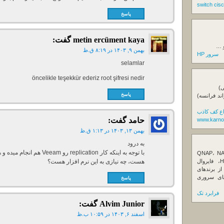
پاسخ
metin ercüment kaya
گفت:
و …
بهمن ۹, ۱۴۰۳ در ۸:۱۹ ق.ظ
سرور HP
selamlar
öncelikle teşekkür ederiz root şifresi nedir
ی)
پاسخ
اند فرانسه)
اع کف کاذب
حامد
گفت:
www.karno
بهمن ۱۳, ۱۴۰۳ در ۱:۱۳ ق.ظ
به درود
ننده تخصصی ذخیره‌سازهای تحت شبکه QNAP، NAS
کیونپ، راهکارهای بکاپ سازمانی، سرور HPE، فایروال
هست، چه نیازی به این نرم افزار هست؟
Fortin، تجهیزات شبکه و هاردهای Enterprise از برندهای
Seagate، Toshiba، Western Di و SSDهای سروری
پاسخ
فرابرد تک
Alvim Junior
گفت:
اسفند ۶, ۱۴۰۳ در ۱۰:۵۹ ب.ظ