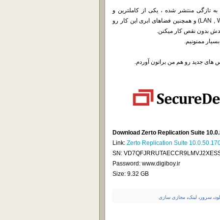
Z در خدمت شما هستیم که به تازگی منتشر شده ، یکی از کاملترین و
سادترین نرم افزار های Replication ، که میتونه بین سایت هاتون (LAN , WAN) و همچنین فضاهای ابری این کار رو
یار ممنونیم.
Download Zerto Replication Suite 10.0
Link:
Zerto Replication Suite 10.0.50.17
SN: VD7QFJRRUTAECCR9LMVJ2XES
Password: www.digiboy.ir
Size: 9.32 GB
لود
،
سرور
،
لینک
،
مجازی سازی