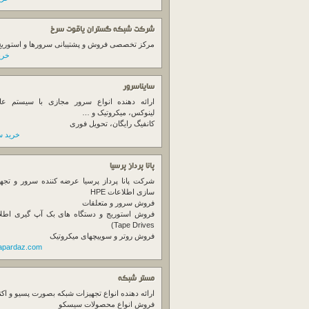
شرکت شبکه گستران یاقوت سرخ
مرکز تخصصی فروش و پشتیبانی سرورها و استوریج ها
خرید
سایناسرور
ارائه دهنده انواع سرور مجازی با سیستم عام
لینوکس، میکروتیک و …
کانفیگ رایگان، تحویل فوری
خرید س
پانا پرداز پرسیا
شرکت پانا پرداز پرسیا عرضه کننده سرور و تجه
سازی اطلاعات HPE
فروش سرور و متعلقات
Tape Drives)
فروش روتر و سوییچهای میکروتیک
napardaz.com
مستر شبکه
ارائه دهنده انواع تجهیزات شبکه بصورت پسیو و اکت
فروش انواع محصولات سیسکو