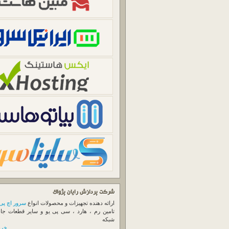
شرکت پردازش رایان پژواک
ارائه دهنده تجهیزات و محصولات انواع
سرور اچ پی
تامین رم ، هارد ، سی پی یو و سایر قطعات جا
شبکه
خرید