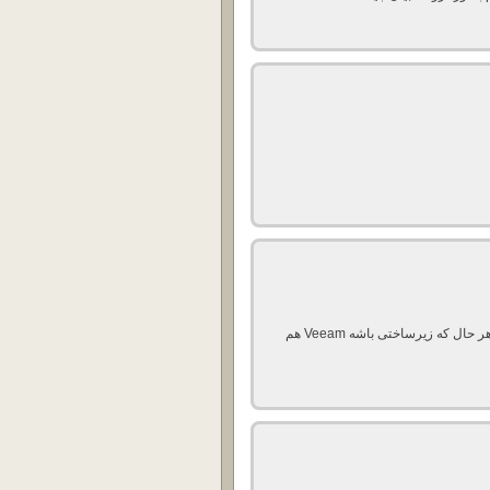
با توجه به اینکه کار replication رو Veeam هم انجام میده و هر حال که زیرساختی باشه Veeam هم