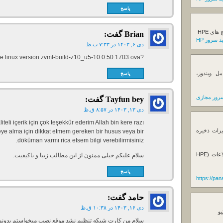
پاسخ
ی HPE
Brian
گفت:
 سرور HP
دی ۶, ۱۴۰۳ در ۷:۳۳ ب.ظ
?Do you have the linux version zvml-build-z10_u5-10.0.50.1703.ova
ل ویندوز،
پاسخ
رور مجازی
Tayfun bey
گفت:
دی ۱۳, ۱۴۰۳ در ۸:۵۷ ق.ظ
eli içerik için çok teşekkür ederim Allah bin kere razı
یزات ذخیره
ye alma için dikkat etmem gereken bir husus veya bir
döküman varmı rica etsem bilgi verebilirmisiniz.
فروش استوریج و دستگاه های بک آپ گیری اطلاعات (HPE
سلام علیکم خیلی ممنون از این مطالب زیبا و باکیفیت.
پاسخ
https://pa
حامد
گفت:
دی ۱۶, ۱۴۰۳ در ۱۰:۳۸ ق.ظ
یو
سلام من کارت شبکه تنظیم نشد موقع نصب میخواستم بدونم 