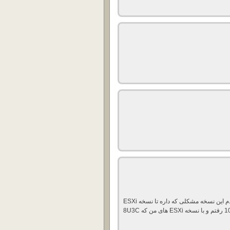
من این نسخه را دوماهی داشتم و به 10U5 P1 هم آپگرید کردم این نسخه مشکلی که داره تا نسخه ESXi
8U3b را ساپورت میکنه و الان دو هفته رفتم روی نسخه 10U6 رفتم و با نسخه ESXi های من که 8U3C