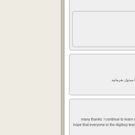
مبذول بفرمایید
many thanks. I continue to learn 
hope that everyone in the digiboy te