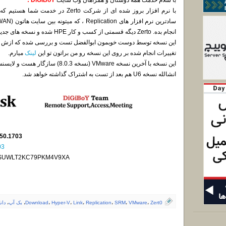
با سلام خدمت همه دوستان و همراهان وب سایت
DiGiBoY :
با نرم افزار بروز شده ای از شرکت erto
انجام بده. Zerto دیگه قسمتی از کسب و کار HPE شده و نسخه های جدیدش بدون نقص کار میکنن.
این نسخه توسط دوست خوبمون ابوالفضل تست و بررسی شده که ازش بس
تغییرات انجام شده بر روی این نسخه رو من براتون تو این
لینک
میارم.
این نسخه با آخرین نسخه VMware (نسخه 8.0.3) سازگار هست و لایسنس های جدید رو هم من براتون آوردم.
انشالله نسخه U6 هم بعد از تست به اشتراک گذاشته خواهد شد.
.50.1703
03
SUWLT2KC79PKM4V9XA
Zert0
،
VMware
،
SRM
،
Replication
،
Link
،
Hyper-V
،
Download
،
بک آپ
،
دان