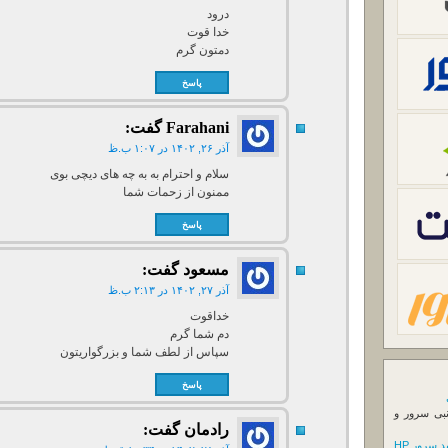
درود
خدا قوت
دمتون گرم
پاسخ
Farahani
گفت:
آذر ۲۶, ۱۴۰۲ در ۱:۰۷ ب.ظ
سلام و احترام به به چه های دیچی بوی
ممنون از زحمات شما
پاسخ
مسعود
گفت:
آذر ۲۷, ۱۴۰۲ در ۲:۱۳ ب.ظ
خداقوت
دم شما گرم
سپاس از لطف شما و بزرگواریتون
پاسخ
نبی سرور و
رادمان
گفت:
 سرور HP