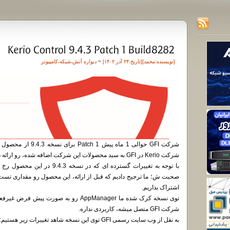
[نویسنده:
محمد
][تاريخ:۲۴ آذر ۱۴۰۲]
~
دیواره آتش
،
شبکه
،
کامپیوتر
شرکت Kerio در GFI به سبد محصولات این شرکت اضافه شده، رو ارائه داد.
با توجه به تغییرات گسترده ای که در نسخه 9.4.3 در این محصول رخ داده و توی
صحبت ش؛ ما ترجیح دادیم که قبل از ارائه، این محصول رو مقداری تست ک
اشتراک بذاریم.
شرکت GFI متصل میشه، کاربردی نداره.
به نقل از وب سایت رسمی GFI توی این نسخه شاهد تغییرات زیر هستیم: