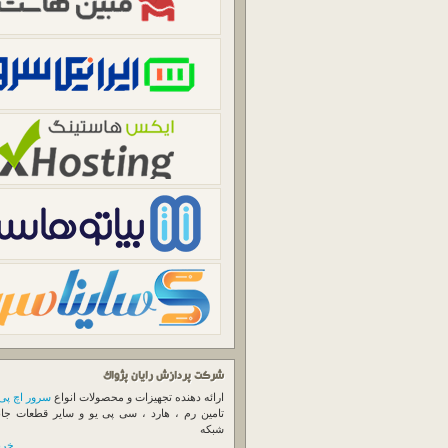
شرکت پردازش رایان پژواک
ارائه دهنده تجهیزات و محصولات انواع
سرور اچ پی
تامین رم ، هارد ، سی پی یو و سایر قطعات جا
شبکه
خرید