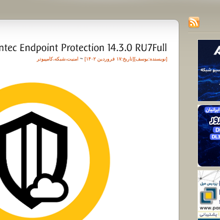
[نویسنده:
یوسف
][تاريخ:۱۷ فروردین ۱۴۰۲]
~
امنیت
،
شبکه
،
کامپیوتر