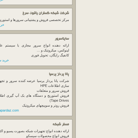
شرکت شبکه گستران یاقوت سرخ
مرکز تخصصی فروش و پشتیبانی سرورها و استوریج ها
خرید
سایناسرور
ارائه دهنده انواع سرور مجازی با سیستم عام
لینوکس، میکروتیک و …
کانفیگ رایگان، تحویل فوری
خرید س
پانا پرداز پرسیا
شرکت پانا پرداز پرسیا عرضه کننده سرور و تجه
سازی اطلاعات HPE
فروش سرور و متعلقات
Tape Drives)
فروش روتر و سوییچهای میکروتیک
napardaz.com
مستر شبکه
ارائه دهنده انواع تجهیزات شبکه بصورت پسیو و اکت
فروش انواع محصولات سیسکو