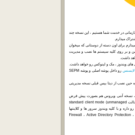
Symante برای ساز و کارهای سازمانی در خدمت شما هستیم ، این نسخه چند
تراک میذارم.
و هم باهاتون به اشتراک میذارم برای اون دسته از دوستانی که میخوان
ن و بر روی کلیه سیستم ها نصب و مدیریت
اهد داشت.
ای ویندوز ، مک و لینوکس رو خواهد داشت.
لایسنس
رو داخل پوشه اصلی و پوشه SEPM
ه حین نصب از دیتا بیس قبلی نسخه مدیریتی
ن ، نسخه آننی ویروس هم بصورت پیش فرض
کرک شدس و میتونید با خیال راحت ازش استفاده کنید. نصب رو در حالت standard client mode (unmanaged
لاین رو داره و با کلیه ویندوز سرور ها و کلاینتها
مچون Firewall ، Active Directory Protection ، Outlook Protection ,