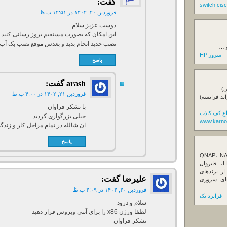
گفت:
فروردین ۲۰, ۱۴۰۲ در ۱۲:۵۱ ب.ظ
دوست عزیز سلام
این امکان که بصورت مستقیم بروز رسانی کنید و
نصب جدید انجام بدید و بعدش موقع نصب بک آپ
و …
سرور HP
پاسخ
arash
گفت:
ی)
فروردین ۲۱, ۱۴۰۲ در ۴:۰۰ ب.ظ
اند فرانسه)
با تشکر فراوان
اع کف کاذب
خیلی بزرگواری کردید
www.karno
ان شالله در تمام مراحل کار و زندگ
پاسخ
ننده تخصصی ذخیره‌سازهای تحت شبکه QNAP، NAS
کیونپ، راهکارهای بکاپ سازمانی، سرور HPE، فایروال
Fortin، تجهیزات شبکه و هاردهای Enterprise از برندهای
عليرضا
گفت:
Seagate، Toshiba، Western Di و SSDهای سروری
فروردین ۲۰, ۱۴۰۲ در ۲:۰۹ ب.ظ
فرابرد تک
سلام و درود
لطفا ورژن x86 را برای آنتی ویروس قرار دهید
تشکر فراوان