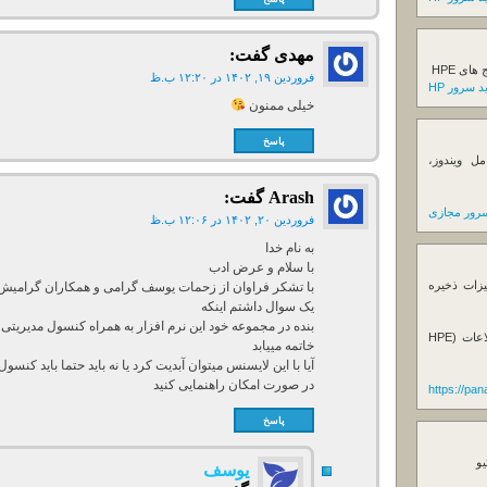
مهدی
گفت:
ی HPE
فروردین ۱۹, ۱۴۰۲ در ۱۲:۲۰ ب.ظ
 سرور HP
خیلی ممنون
پاسخ
ل ویندوز،
Arash
گفت:
رور مجازی
فروردین ۲۰, ۱۴۰۲ در ۱۲:۰۶ ب.ظ
به نام خدا
با سلام و عرض ادب
یزات ذخیره
با تشکر فراوان از زحمات یوسف گرامی و همکاران گرامیش
یک سوال داشتم اینکه
فروش استوریج و دستگاه های بک آپ گیری اطلاعات (HPE
خاتمه مییابد
آیا با این لایسنس میتوان آبدیت کرد یا نه باید حتما باید کن
در صورت امکان راهنمایی کنید
https://pa
پاسخ
یو
یوسف