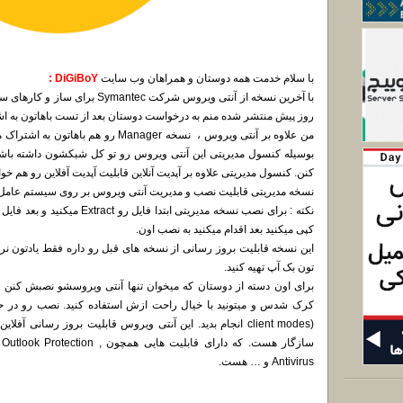
با سلام خدمت همه دوستان و همراهان وب سایت
DiGiBoY :
با آخرین نسخه از آنتی ویروس شرکت c
روز پیش منتشر شده منم به درخواست دوستان بعد از تست باهاتون به اش
من علاوه بر آنتی ویروس ، نسخه Manager ر
بوسیله کنسول مدیریتی این آنتی ویروس رو تو کل شبکشون داشته باش
کنن. کنسول مدیریتی علاوه بر آپدیت آنلاین قابلیت آپدیت آفلاین رو هم خو
نسخه مدیریتی قابلیت نصب و مدیریت آنتی ویروس بر روی سیستم عامل ه
نکته : برای نصب نسخه مدیریتی ابتدا فایل رو Extract میکنید و بعد فایل
کپی میکنید بعد اقدام میکنید به نصب اون.
این نسخه قابلیت بروز رسانی از نسخه های قبل رو داره فقط یادتون نر
تون بک آپ تهیه کنید.
برای اون دسته از دوستان که میخوان تنها آنتی ویروسشو نصبش کن
client modes) انجام بدید. این آنتی ویروس قابلیت بروز رسانی آف
سازگار هست. که دارای قابلیت هایی ه
Antivirus و … هست.