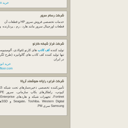
خرید switch cisco
شرکت رسام سرور
خدمات تخصصی فروش
سرور
HP و قطعات آن
قطعات اورجینال
سرور
مانند هارد ، رم ، پردازنده 
شرکت فراز شبکه کارنو
تولید کننده
کف کاذب
های کارنو (فولادی، آلومینیوم
تنها تولید کننده کف کاذب های گالوانیزه (طرح لگر
در ایران
خرید انو
floor.com
شرکت فرابرد رایانه هوشمند آریانا
تأمین‌ک
et
gital
Samsung سری PM.