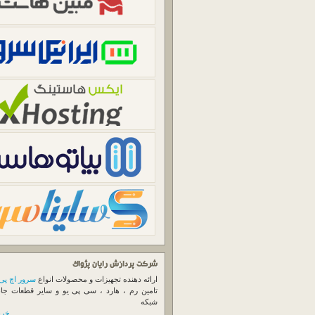
شرکت پردازش رایان پژواک
ارائه دهنده تجهیزات و محصولات انواع
سرور اچ پی
تامین رم ، هارد ، سی پی یو و سایر قطعات جا
شبکه
خرید