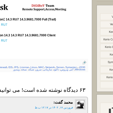
Download Symantec Endpoint Protection ّ14.3 RU7 14.3.9681.7000 Full (Trail)
Ve
3 RU7
Ker
n 14.3 14.3 RU7 14.3.9681.7000 Client
Kerio C
3 RU7
Kerio 
Ke
Syma
irewall
،
IDS
،
IPS
،
License
،
Linux
،
MAC
،
Network
،
Server
،
Symantec
،
،
2030
Ke
Windows
،
آنتی ویروس
،
دانلود
،
سازمانی
،
سرور
،
شبکه
،
نسخه
،
ویندوز
Kerio
۶۳ دیدگاه نوشته شده است! می توانید دیدگاه خود را بنویسید
محمد
گفت:
فروردین ۱۷, ۱۴۰۲ در ۱۲:۱۷ ب.ظ