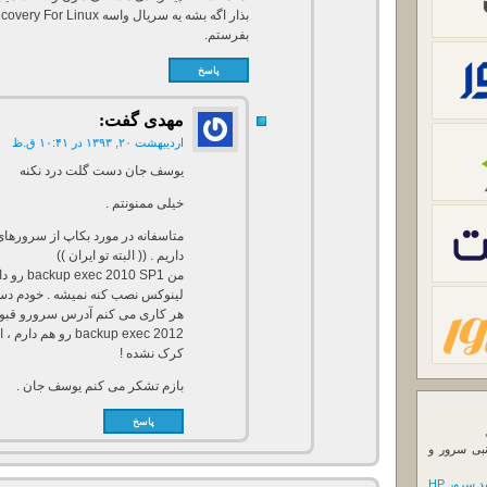
بفرستم.
پاسخ
مهدی
گفت:
اردیبهشت ۲۰, ۱۳۹۳ در ۱۰:۴۱ ق.ظ
یوسف جان دست گلت درد نکنه
خیلی ممنونتم .
داریم . (( البته تو ایران ))
هر کاری می کنم آدرس سرورو قبول 
کرک نشده !
بازم تشکر می کنم یوسف جان .
پاسخ
نبی سرور و
 سرور HP