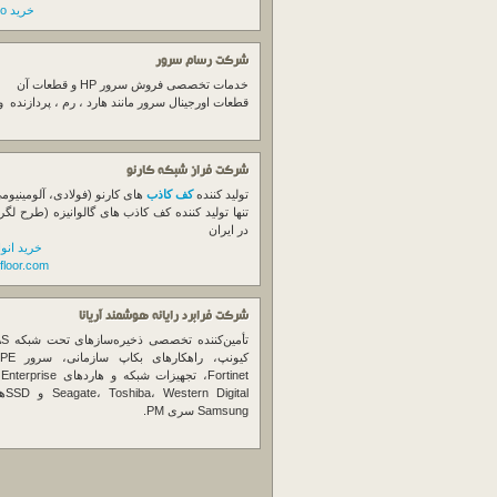
خرید switch cisco
شرکت رسام سرور
خدمات تخصصی فروش
سرور
HP و قطعات آن
قطعات اورجینال
سرور
مانند هارد ، رم ، پردازنده 
شرکت فراز شبکه کارنو
تولید کننده
کف کاذب
های کارنو (فولادی، آلومینیوم
تنها تولید کننده کف کاذب های گالوانیزه (طرح لگر
در ایران
خرید انو
floor.com
شرکت فرابرد رایانه هوشمند آریانا
تأمین‌ک
et
gital
Samsung سری PM.