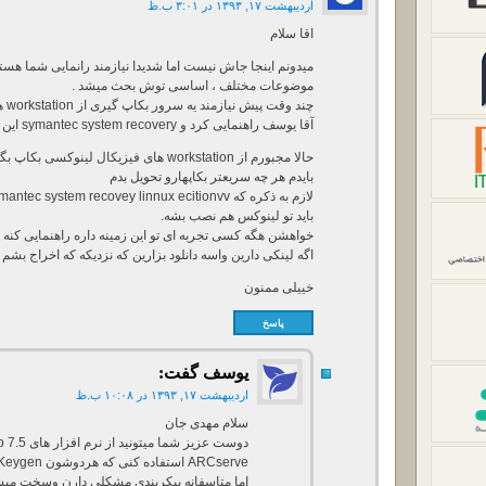
اردیبهشت ۱۷, ۱۳۹۳ در ۳:۰۱ ب.ظ
اقا سلام
موضوعات مختلف ، اساسی توش بحث میشد .
چند وقت پیش نیازمند یه سرور بکاپ گیری از workstation های فیزیکال ویندوزی داشتم.
آقا یوسف راهنمایی کرد و symantec system recovery این کارو واسم انجام داد
حالا مجبورم از workstation های فیزیکال لینوکسی بکاپ بگیم و متاسفانه هیچ تولزی پیدا نمی کنم
بایدم هر چه سریعتر بکاپهارو تحویل بدم
لازم به ذکره که symantec system recovey linnux ecitionvvرو دانلود کردم اما کرکی نداره.
باید تو لینوکس هم نصب بشه.
خواهشن هگه کسی تجربه ای تو این زمینه داره راهنمایی کنه .
اگه لینکی دارین واسه دانلود بزارین که نزدیکه که اخراج بشم .
خییلی ممنون
پاسخ
یوسف
گفت:
اردیبهشت ۱۷, ۱۳۹۳ در ۱۰:۰۸ ب.ظ
سلام مهدی جان
ARCserve استفاده کنی که هردوشون Keygen دارن.
اما متاسفانه پیکربندی مشکلی دارن وسخت میشه