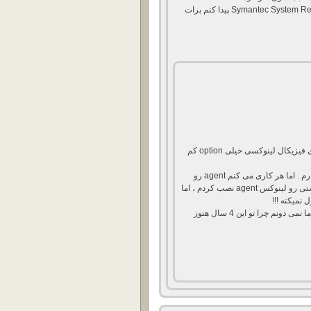
بذار اگه بشه یه سریال واسه Symantec System Recovery For Linux پیدا کنم برات
متاسفانه در مورد بکاپ از سرورهای فیزیکال لینوکسی خیلی option کم
من backup exec 2010 SP1 رو دارم . اما هر کاری می کنم agent رو
لینوکس نصب کنه نمیشه . خودم دستی رو لینوکس agent نصب کردم ، اما
نمیکنه !!!
backup exec 2012 رو هم دارم ، اما نمی دونم چرا تو این 4 سال هنوز