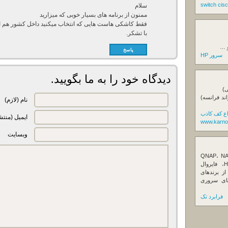
سلام
ممنون از برنامه های بسیار خوبی که میزارید
فقط کاشکی هاست هایی که انتخاب میکنید داخل کشور هم ان
با تشکر.
و …
پاسخ
سرور HP
دیدگاه خود را به ما بگویید.
ی)
اند فرانسه)
نام (لازم)
اع کف کاذب
ایمیل (منتش
www.karno
وبسایت
ننده تخصصی ذخیره‌سازهای تحت شبکه QNAP، NAS
کیونپ، راهکارهای بکاپ سازمانی، سرور HPE، فایروال
Fortin، تجهیزات شبکه و هاردهای Enterprise از برندهای
Seagate، Toshiba، Western Di و SSDهای سروری
فرابرد تک