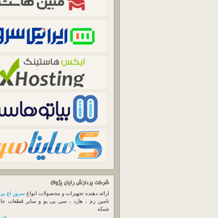
شرکت پردازش رایان پژواک
ارائه دهنده تجهیزات و محصولات انواع
سرور اچ پی
تامین رم ، هارد ، سی پی یو و سایر قطعات جا
شبکه
خرید