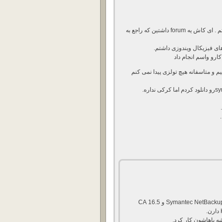
میدونم اینجا جاش نیست اما شدیدا نیازمند رانمایی شما هستم . ای کاش یه forum داشتین که راجع به
دوست عزیز شما میتونید از نرم افزار های 7.5 Symantec NetBackup و 16.5 CA
 باهاشون کار کرد.