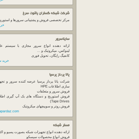
شرکت شبکه گستران یاقوت سرخ
مرکز تخصصی فروش و پشتیبانی سرورها و استوریج ها
خرید
سایناسرور
ارائه دهنده انواع سرور مجازی با سیستم عام
لینوکس، میکروتیک و …
کانفیگ رایگان، تحویل فوری
خرید س
پانا پرداز پرسیا
شرکت پانا پرداز پرسیا عرضه کننده سرور و تجه
سازی اطلاعات HPE
فروش سرور و متعلقات
Tape Drives)
فروش روتر و سوییچهای میکروتیک
napardaz.com
مستر شبکه
ارائه دهنده انواع تجهیزات شبکه بصورت پسیو و اکت
فروش انواع محصولات سیسکو