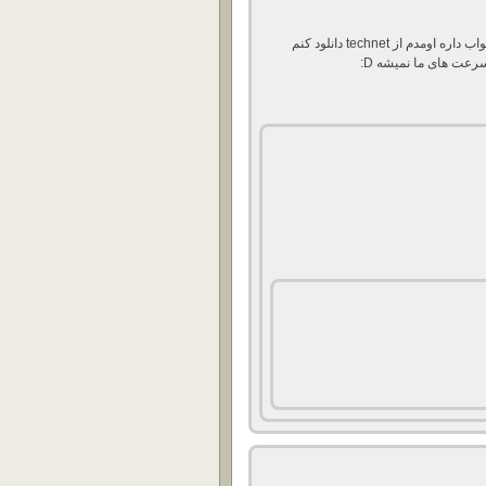
آقا میگم به افتخارش یه ویندوز 8.1 برای من روش آپلود کن ثواب داره اومدم از technet دانلود کنم
سرعت های ما نمیشه D: