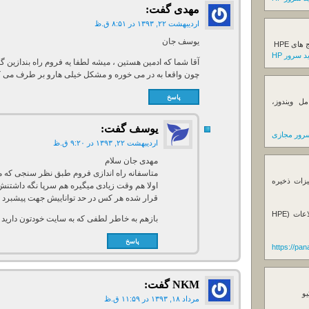
مهدی
گفت:
اردیبهشت ۲۲, ۱۳۹۳ در ۸:۵۱ ق.ظ
یوسف جان
ی HPE
 سرور HP
آقا شما که ادمین هستین ، میشه لطفا یه فروم راه بندازین 
چون واقعا به در می خوره و مشکل خیلی هارو بر طرف می ک
پاسخ
ل ویندوز،
يوسف
گفت:
رور مجازی
اردیبهشت ۲۲, ۱۳۹۳ در ۹:۲۰ ق.ظ
مهدی جان سلام
متاسفانه راه اندازی فروم طبق نظر سنجی که محم
یزات ذخیره
اولا هم وقت زیادی میگیره هم سرپا نگه داشتن
قرار شده هر کس در حد تواناییش جهت پیشبرد و 
فروش استوریج و دستگاه های بک آپ گیری اطلاعات (HPE
بازهم به خاطر لطفی که به سایت خودتون دارید ا
پاسخ
https://pa
NKM
گفت:
یو
مرداد ۱۸, ۱۳۹۳ در ۱۱:۵۹ ق.ظ