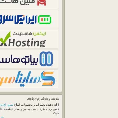
شرکت پردازش رایان پژواک
ارائه دهنده تجهیزات و محصولات انواع
سرور اچ پی
تامین رم ، هارد ، سی پی یو و سایر قطعات جا
شبکه
خرید