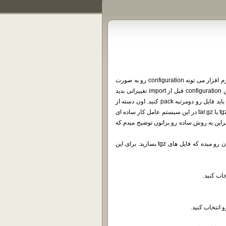
دوستانی که با نرم افزار Kerio Control درگیر هستن می دونن که این نرم افزار می تونه configuration رو به صورت
یه فایل tgz یا tar.gz براشون export کنه. اما گاهی شما می خواید در این configuration قبل از import تغییراتی بدید
بنابراین فایل رو unpack می کنید، تغییراتی که می خواید رو میدید و حالا باید فایل رو دومرتبه pack کنید. اون دسته از
دوستان که با لینوکس آشنایی کافی دارن می دونن که ساختن فایل های tgz یا tar.gz در این سیستم عامل کار ساده ای
این یه روش ساده رو براتون توضیح میدم که
نرم افزار 7zip که یه نرم افزار رایگان و متن باز هست به شما این امکان رو میده که فایل های tgz بسازید. برای این