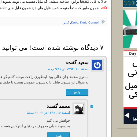
حالا یه فایل tar.gz براتون ساخته میشه. اگه مایل هستید می تونید پسوند این فایل رو از tar.gz به tgz عوض کنید.
نکته:
همون طور که حتماً متوجه شدید فایل های tgz همون فایل های tar هستن که فشرده شدن.
Kerio Control
،
Kerio
،
کریو
۷ دیدگاه نوشته شده است! می توانید دیدگاه خود را بنویسید
سعید
گفت:
اسفند ۱۶, ۱۳۹۲ در ۹:۱۵ ب.ظ
ممنون محمد جان عالی بود. اینطوری راحت میشه کانفیگو عو
یه سوال این پسوند فایل ایا یه پسوند عمومی هست یا فقط برای kerio ه
پاسخ
محمد
گفت:
اسفند ۱۶, ۱۳۹۲ در ۱۰:۰۲ ب.ظ
خواهش می کنم
یه پسوند خیلی معروف در دنیای لینوکس هست.
پاسخ