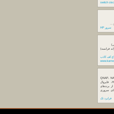
و …
سرور HP
ی)
اند فرانسه)
اع کف کاذب
www.karno
ننده تخصصی ذخیره‌سازهای تحت شبکه QNAP، NAS
کیونپ، راهکارهای بکاپ سازمانی، سرور HPE، فایروال
Fortin، تجهیزات شبکه و هاردهای Enterprise از برندهای
Seagate، Toshiba، Western Di و SSDهای سروری
فرابرد تک