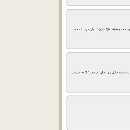
آیا میشه فریمورهای ریکاوری گوشی هارو به فریمور فست بوت که پسوند tgz دارن تبدیل کرد با حجم
آقا خدا خیرت بده کلی تو این برنامه 7-zip گشتم تا ببینم چطور میشه فایل رو بجای فرمت tar به فرمت