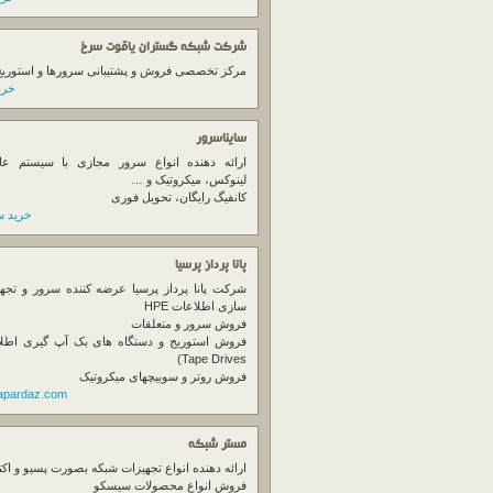
شرکت شبکه گستران یاقوت سرخ
مرکز تخصصی فروش و پشتیبانی سرورها و استوریج ها
خرید
سایناسرور
ارائه دهنده انواع سرور مجازی با سیستم عام
لینوکس، میکروتیک و …
کانفیگ رایگان، تحویل فوری
خرید س
پانا پرداز پرسیا
شرکت پانا پرداز پرسیا عرضه کننده سرور و تجه
سازی اطلاعات HPE
فروش سرور و متعلقات
Tape Drives)
فروش روتر و سوییچهای میکروتیک
napardaz.com
مستر شبکه
ارائه دهنده انواع تجهیزات شبکه بصورت پسیو و اکت
فروش انواع محصولات سیسکو