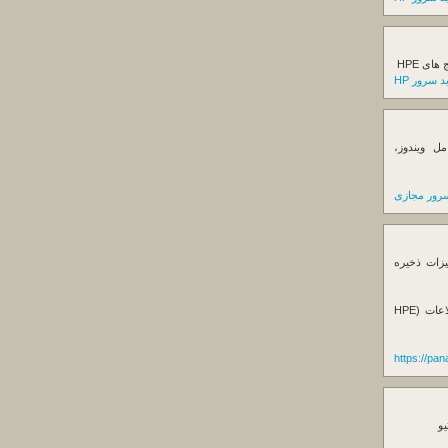
ی HPE
 سرور HP
ل ویندوز،
رور مجازی
یزات ذخیره
فروش استوریج و دستگاه های بک آپ گیری اطلاعات (HPE
https://pa
یو