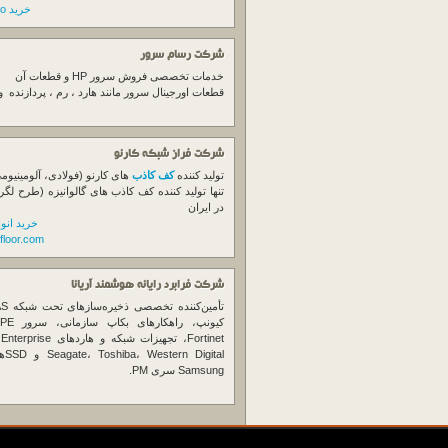
خرید switch cisco
شرکت رسام سرور
خدمات تخصصی فروش
سرور
HP و قطعات آن
قطعات اورجینال
سرور
مانند هارد ، رم ، پردازنده 
شرکت فراز شبکه کارنو
تولید کننده
کف کاذب
های کارنو (فولادی، آلومینیوم
تنها تولید کننده کف کاذب های گالوانیزه (طرح لگر
در ایران
خرید انو
floor.com
شرکت فرابرد رایانه هوشمند آریانا
تأمین‌ک
et
gital
Samsung سری PM.